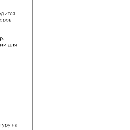
одится
торов
р.
ции для
туру на