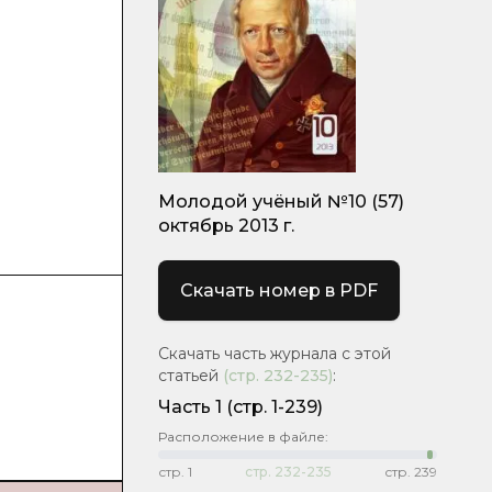
Молодой учёный №10 (57)
октябрь 2013 г.
Скачать номер в PDF
Скачать часть журнала с этой
статьей
(стр.
232-235
)
:
Часть 1
(стр. 1-239)
Расположение в файле:
стр.
1
стр.
232-235
стр.
239