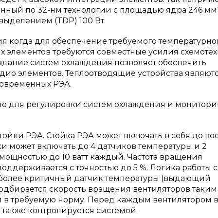
енный по 32-нм технологии с площадью ядра 246 мм
выделением (TDP) 100 Вт.
я когда для обеспечение требуемого температурно
х элементов требуются совместные усилия схемотех
оздание систем охлаждения позволяет обеспечить
дио элементов. Теплоотводящие устройства являют
современных РЭА.
но для регулировки систем охлаждения и монитори
тойки РЭА. Стойка РЭА может включать в себя до во
и может включать до 4 датчиков температуры и 2
ощностью до 10 ватт каждый. Частота вращения
 поддерживается с точностью до 5 %. Логика работы 
аиболее критичный датчик температуры (выдающий
подбирается скорость вращения вентиляторов таким
 в требуемую норму. Перед каждым вентилятором в
 также контролируется системой.