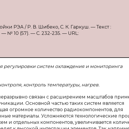
ки РЭА / Р. В. Шибеко, С. К. Гаркуш. — Текст :
 № 10 (57). — С. 232-235. — URL:
я регулировки систем охлаждения и мониторинга
контроля, контроль температуры, нагрев.
неразрывно связан с расширением масштабов при
никации. Основной частью таких систем является
ащая огромное количество радиокомпонентов, для
нные материалы. Усложняются технологические про
хем и отдельных компонентов, увеличивается колич
ведет к высокой интеграции элементов. Так наприм