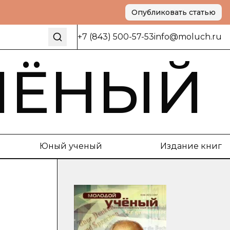
Опубликовать статью
+7 (843) 500-57-53
info@moluch.ru
ЧЁНЫЙ
Юный ученый
Издание книг