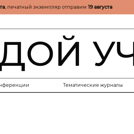
ста
, печатный экземпляр отправим
19 августа
ДОЙ У
нференции
Тематические журналы