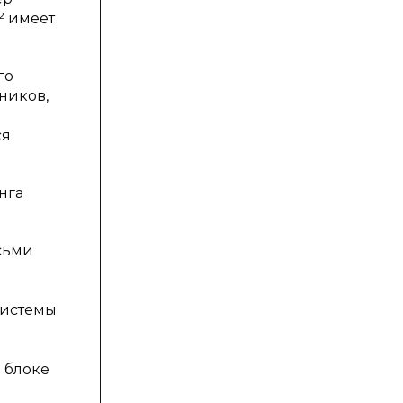
² имеет
го
ников,
ся
нга
сьми
системы
 блоке