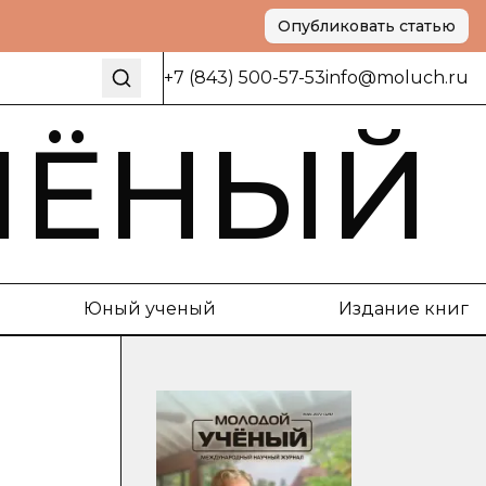
Опубликовать статью
+7 (843) 500-57-53
info@moluch.ru
ЧЁНЫЙ
Юный ученый
Издание книг