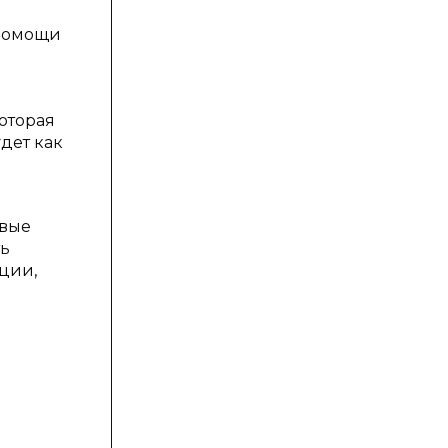
 помощи
оторая
удет как
овые
ть
ции,