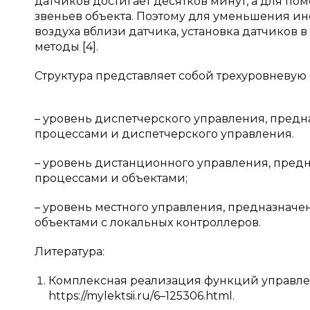
датчиков достигает десятков минут, а для п
звеньев объекта. Поэтому для уменьшения и
воздуха вблизи датчика, установка датчиков
методы [4].
Структура представляет собой трехуровневую
– уровень диспетчерского управления, пре
процессами и диспетчерского управления.
– уровень дистанционного управления, пред
процессами и объектами;
– уровень местного управления, предназнач
объектами с локальных контроллеров.
Литература:
Комплексная реализация функций управлен
https://mylektsii.ru/6–125306.html.