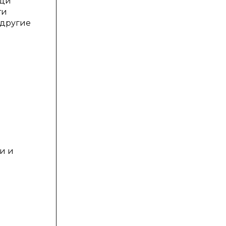
еди
ти
 другие
и и