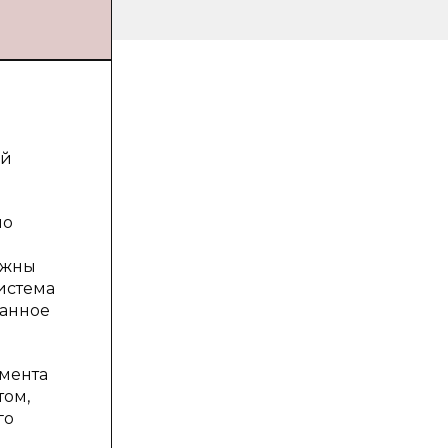
ой
но
лжны
истема
ванное
емента
том,
го