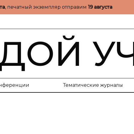
ста
, печатный экземпляр отправим
19 августа
ДОЙ У
нференции
Тематические журналы