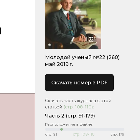
и
Молодой учёный №22 (260)
май 2019 г.
Скачать номер в PDF
Скачать часть журнала с этой
статьей
(стр.
108-110
)
:
Часть 2
(стр. 91-179)
Расположение в файле:
стр.
91
стр.
108-110
стр.
179