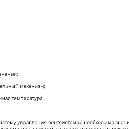
внения;
тельный механизм;
нная температура;
истему управления вентсистемой необходимо знан
х элементов и системы в целом, в различных режим