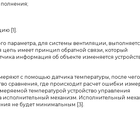
ыполнения;
ию [1].
о параметра, для системы вентиляции, выполняетс
 цепь имеет принцип обратной связи, который
датчика информация об объекте изменяется устройст
змеряют с помощью датчика температуры, после чего
тво сравнения, где происходит расчет ошибки изме
измеряемой температурой устройство управления
 на исполнительный механизм. Исполнительный мех
ения не будет минимальным [3].