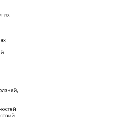
угих
ах.
ой
олзней,
.
ностей
ствий.