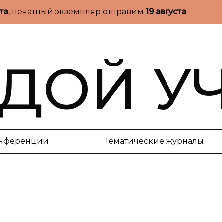
ста
, печатный экземпляр отправим
19 августа
ДОЙ У
нференции
Тематические журналы