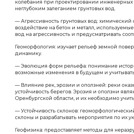
колебания при проектировании инженерных с
неглубоким залеганием грунтовых вод.
— Агрессивность грунтовых вод: химический 
воздействие на бетон и металл, используемые
вод на агрессивность и предусматривать соот
Геоморфология: изучает рельеф земной повер
динамику.
— Эволюция форм рельефа: понимание истори
возможные изменения в будущем и учитывать
— Влияние рек, эрозии и оползней: реки ок
устойчивость берегов. Эрозия и оползни яв
Оренбургской области, и их необходимо учи
— Устойчивость склонов: геоморфологически
склоны и разрабатывать мероприятия по их ук
Геофизика: предоставляет методы для нераз