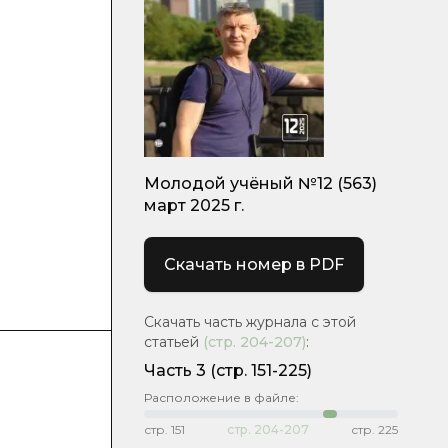
Молодой учёный №12 (563)
март 2025 г.
Скачать номер в PDF
Скачать часть журнала с этой
статьей
(стр.
204-207
)
:
Часть 3
(стр. 151-225)
Расположение в файле:
стр.
151
стр.
204-207
стр.
225