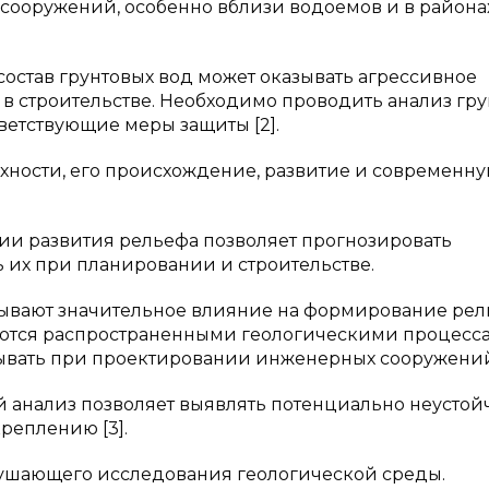
ооружений, особенно вблизи водоемов и в районах
состав грунтовых вод может оказывать агрессивное
 в строительстве. Необходимо проводить анализ гр
ветствующие меры защиты [2].
хности, его происхождение, развитие и современн
и развития рельефа позволяет прогнозировать
 их при планировании и строительстве.
азывают значительное влияние на формирование рел
ляются распространенными геологическими процесс
тывать при проектировании инженерных сооружени
й анализ позволяет выявлять потенциально неусто
реплению [3].
рушающего исследования геологической среды.