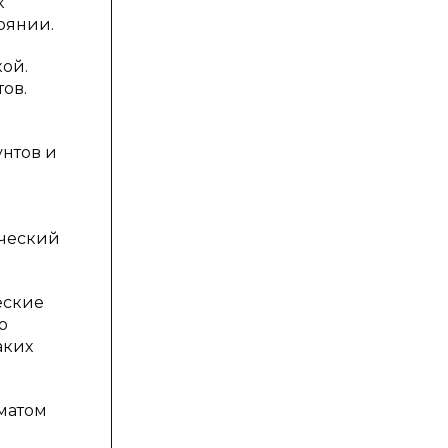
к
оянии.
кой.
ов.
унтов и
ический
еские
ю
аких
матом