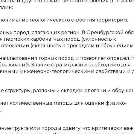
ства и другого хозяйственного освоения [1]. Расс
плин:
 понимание геологического строения территории.
орных пород, слагающих регион. В Оренбургской об
 пермских карбонатных пород (склонность к
 отложений (склонность к просадкам и обрушениям)
 напластования горных пород и позволяет определи
образований. Знание стратиграфии необходимо для
личными инженерно-геологическими свойствами и 
ие структуры, разломы и складки, оползни и обруше
ляет количественные методы для оценки физико-
.
ение грунта или породы сдвигу, что критически важ