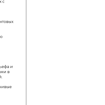
 с
унтовых
ую
ьефа и
ами в
й.
йчивые