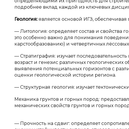
определяющими их пригодность для строитель
подробнее вклад каждой из ключевых дисци
Геология:
является основой ИГЗ, обеспечивая
— Литология: определяет состав и свойства г
это особенно важно для понимания поведения
карстообразованию) и четвертичных лёссовых
— Стратиграфия: изучает последовательность
возраст и генезис различных геологических 
выявления потенциальных горизонтов с раз
оценки геологической истории региона.
— Структурная геология: изучает тектоническ
Механика грунтов и горных пород: предостав
механических свойств грунтов и горных пород
— Прочность на сдвиг: определяет сопротивл