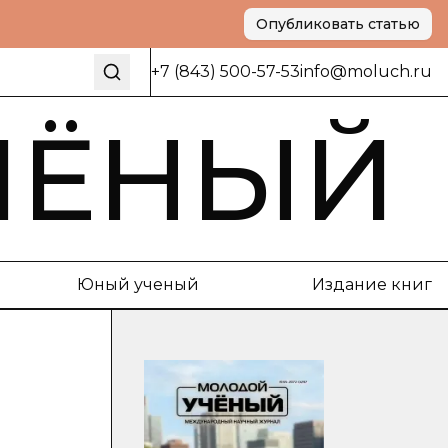
Опубликовать статью
+7 (843) 500-57-53
info@moluch.ru
ЧЁНЫЙ
Юный ученый
Издание книг