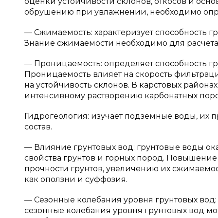
оценки устойчивости склонов, откосов и осно
обрушению при увлажнении, необходимо опре
— Сжимаемость: характеризует способность г
Знание сжимаемости необходимо для расчета
— Проницаемость: определяет способность гр
Проницаемость влияет на скорость фильтраци
на устойчивость склонов. В карстовых района
интенсивному растворению карбонатных поро
Гидрогеология: изучает подземные воды, их
состав.
— Влияние грунтовых вод: грунтовые воды о
свойства грунтов и горных пород. Повышени
прочности грунтов, увеличению их сжимаемос
как оползни и суффозия.
— Сезонные колебания уровня грунтовых вод:
сезонные колебания уровня грунтовых вод мо