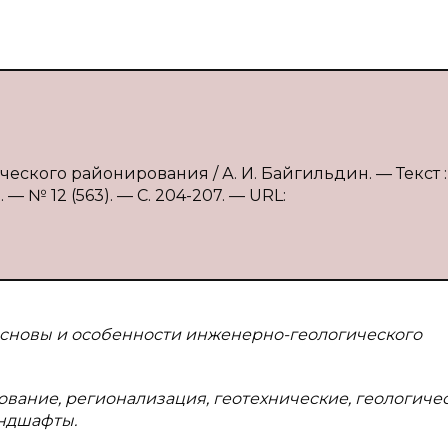
еского районирования / А. И. Байгильдин. — Текст :
 № 12 (563). — С. 204-207. — URL:
 основы и особенности инженерно-геологического
вание, регионализация, геотехнические, геологиче
андшафты.