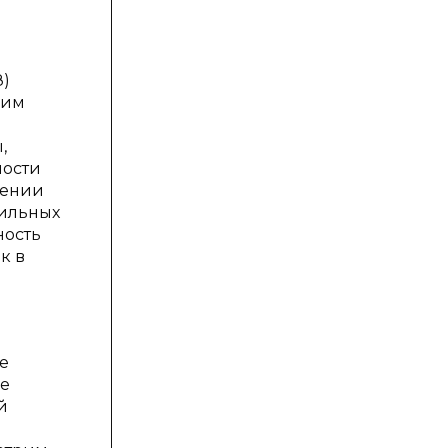
З)
щим
,
ности
нении
бильных
ность
к в
е
же
й