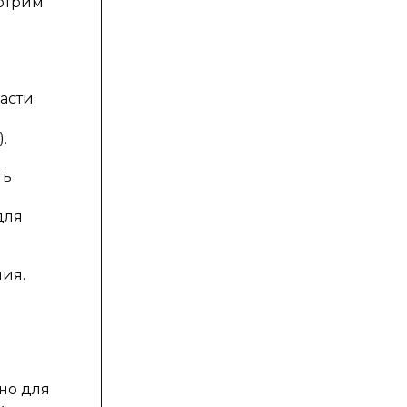
мотрим
ласти
.
ть
для
ния.
но для