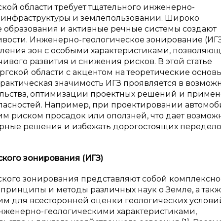
ой области требует тщательного инженерно-
 инфраструктуры и землепользовании. Широко
е образования и активные речные системы создают
ивости. Инженерно-геологическое зонирование (ИГ
ления зон с особыми характеристиками, позволяю
вого развития и снижения рисков. В этой статье
гской области с акцентом на теоретические основы
рактическая значимость ИГЗ проявляется в возмож
ельства, оптимизации проектных решений и приме
опасностей. Например, при проектировании автомо
им риском просадок или оползней, что дает возмож
рные решения и избежать дорогостоящих передело
кого зонирования (ИГЗ)
ского зонирования представляют собой комплексно
ринципы и методы различных наук о Земле, а так
им для всесторонней оценки геологических услови
инженерно-геологическими характеристиками,