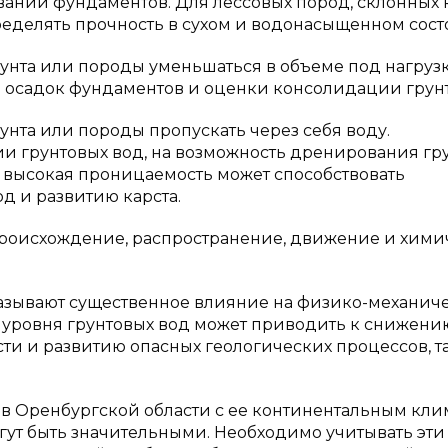
ваний фундаментов. Для лессовых пород, склонных 
делять прочность в сухом и водонасыщенном сост
рунта или породы уменьшаться в объеме под нагруз
 осадок фундаментов и оценки консолидации грунт
унта или породы пропускать через себя воду.
и грунтовых вод, на возможность дренирования гр
х высокая проницаемость может способствовать
д и развитию карста.
 происхождение, распространение, движение и хим
казывают существенное влияние на физико-механич
е уровня грунтовых вод может приводить к снижени
ти и развитию опасных геологических процессов, т
 в Оренбургской области с ее континентальным кли
гут быть значительными. Необходимо учитывать эти