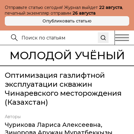
Отправьте статью сегодня! Журнал выйдет
22 августа
,
печатный экземпляр отправим
26 августа
Опубликовать статью
МОЛОДОЙ УЧЁНЫЙ
Оптимизация газлифтной
эксплуатации скважин
Чинаревского месторождения
(Казахстан)
Авторы
Чурикова Лариса Алексеевна
,
Зинорова Аружан Муратбеккызы