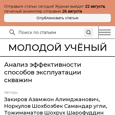
Отправьте статью сегодня! Журнал выйдет
22 августа
,
печатный экземпляр отправим
26 августа
Опубликовать статью
МОЛОДОЙ УЧЁНЫЙ
Анализ эффективности
способов эксплуатации
скважин
Авторы
Закиров Азамжон Алимджанович
,
Норкулов Шохбозбек Самандар угли
,
Тожимаматов Шохрух Шарофуддин