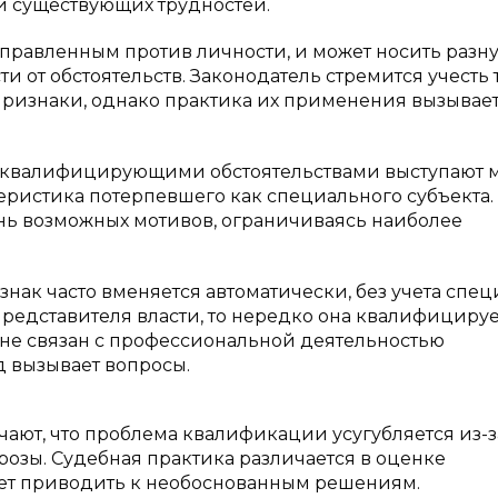
 существующих трудностей.
аправленным против личности, и может носить разн
и от обстоятельств. Законодатель стремится учесть 
ризнаки, однако практика их применения вызывае
что квалифицирующими обстоятельствами выступают 
еристика потерпевшего как специального субъекта.
нь возможных мотивов, ограничиваясь наиболее
ак часто вменяется автоматически, без учета спе
 представителя власти, то нередко она квалифицируе
ции не связан с профессиональной деятельностью
 вызывает вопросы.
чают, что проблема квалификации усугубляется из-з
озы. Судебная практика различается в оценке
жет приводить к необоснованным решениям.