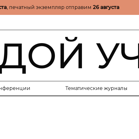
ста
, печатный экземпляр отправим
26 августа
ДОЙ У
нференции
Тематические журналы