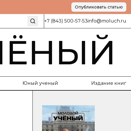
Опубликовать статью
+7 (843) 500-57-53
info@moluch.ru
ЧЁНЫЙ
Юный ученый
Издание книг