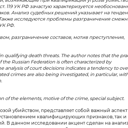
и, возникающие при квалификации угрозы убийство
 ст. 119 УК РФ зачастую характеризуется необоснова
ов. Анализ судебных решений указывает на тенде
 Также исследуются проблемы разграничения смежн
 УК РФ.
вом, разграничение составов, мотив преступления,
 in qualifying death threats. The author notes that the pra
of the Russian Federation is often characterized by
 analysis of court decisions indicates a tendency to ov
ed crimes are also being investigated, in particular, with
.
ion of the elements, motive of the crime, special subject.
озой убийством, представляет собой важный аспект
 установлением квалифицирующих признаков, так и 
й. В данном исследовании акцент сделан на анали