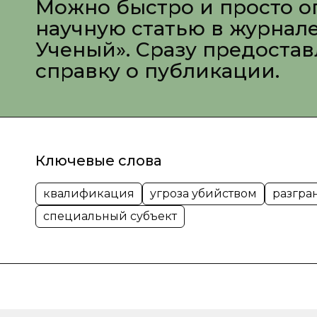
Можно быстро и просто о
научную статью в журнал
Ученый». Сразу предоста
справку о публикации.
Ключевые слова
квалификация
угроза убийством
разгра
специальный субъект