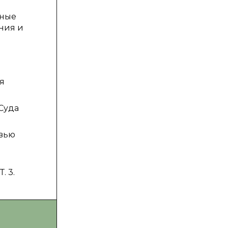
вные
ния и
ая
 Суда
овью
. 3.