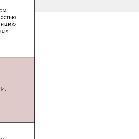
ом.
ностью
денцию
ных
 И.