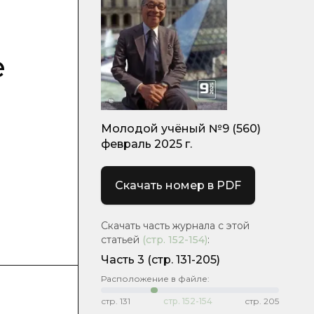
е
Молодой учёный №9 (560)
февраль 2025 г.
Скачать номер в PDF
Скачать часть журнала с этой
статьей
(стр.
152-154
)
:
Часть 3
(стр. 131-205)
Расположение в файле:
стр.
131
стр.
152-154
стр.
205