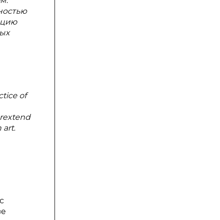
м.
нностью
нцию
ых
ctice of
erextend
 art.
с
зе