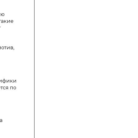
ую
такие
т
мотив,
цифики
тся по
а