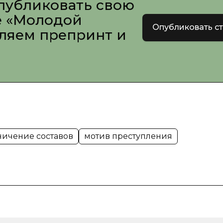
публиковать свою
е «Молодой
Опубликовать с
вляем препринт и
ничение составов
мотив преступления