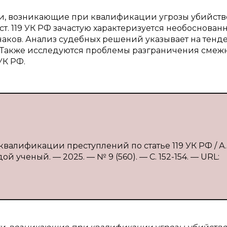
ти, возникающие при квалификации угрозы убийств
 ст. 119 УК РФ зачастую характеризуется необоснован
ков. Анализ судебных решений указывает на тен
 Также исследуются проблемы разграничения смеж
УК РФ.
квалификации преступлений по статье 119 УК РФ / А.
й ученый. — 2025. — № 9 (560). — С. 152-154. — URL: