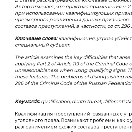
В статье рассматриваются ключевые сложност
Автор отмечает, что практика применения ч. 2
при использовании квалифицирующих признак
чрезмерного расширения данных признаков.
составов преступлений, в частности, со ст. 296
Ключевые слова:
квалификация, угроза убийст
специальный субъект.
The article examines the key difficulties that arise
applying Part 2 of Article 119 of the Criminal Code 
unreasonableness when using qualifying signs. The
these features. The problems of distinguishing relat
296 of the Criminal Code of the Russian Federation
Keywords:
qualification, death threat, differentiat
Квалификация преступлений, связанных с угр
уголовного права. Возникают проблемы как с
разграничением схожих составов преступлени