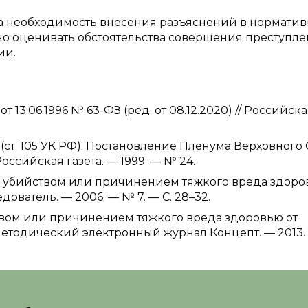
а необходимость внесения разъяснений в нормати
вно оценивать обстоятельства совершения преступле
ии.
3.06.1996 № 63-ФЗ (ред. от 08.12.2020) // Российск
(ст. 105 УК РФ). Постановление Пленума Верховного
// Российская газета. — 1999. — № 24.
ы убийством или причинением тяжкого вреда здор
ователь. — 2006. — № 7. — С. 28–32.
твом или причинением тяжкого вреда здоровью от
етодический электронный журнал Концепт. — 2013. Т