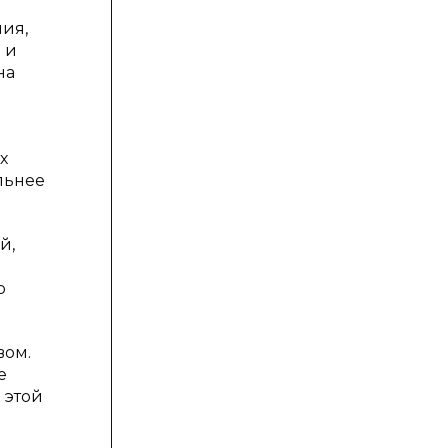
ния,
 и
на
х
льнее
й,
о
вом.
е
 этой