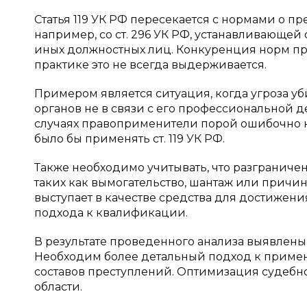
Статья 119 УК РФ пересекается с нормами о п
например, со ст. 296 УК РФ, устанавливающей 
иных должностных лиц. Конкуренция норм пре
практике это не всегда выдерживается.
Примером является ситуация, когда угроза у
органов не в связи с его профессиональной д
случаях правоприменители порой ошибочно к
было бы применять ст. 119 УК РФ.
Также необходимо учитывать, что разграниче
таких как вымогательство, шантаж или причи
выступает в качестве средства для достижени
подхода к квалификации.
В результате проведенного анализа выявлен
Необходим более детальный подход к применен
составов преступлений. Оптимизация судебн
области.