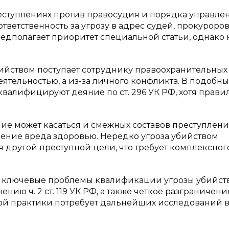
реступлениях против правосудия и порядка управле
ответственность за угрозу в адрес судей, прокуроров
дполагает приоритет специальной статьи, однако 
бийством поступает сотруднику правоохранительных
еятельностью, а из-за личного конфликта. В подобны
валифицируют деяние по ст. 296 УК РФ, хотя прави
ние может касаться и смежных составов преступлени
нение вреда здоровью. Нередко угроза убийством
я другой преступной цели, что требует комплексног
ы ключевые проблемы квалификации угрозы убийст
ию ч. 2 ст. 119 УК РФ, а также четкое разграничени
ой практики потребует дальнейших исследований в