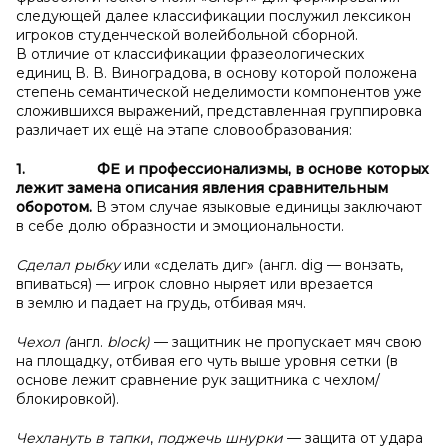
следующей далее классификации послужил лексикон
игроков студенческой волейбольной сборной.
В отличие от классификации фразеологических
единиц В. В. Виноградова, в основу которой положена
степень семантической неделимости компонентов уже
сложившихся выражений, представленная группировка
различает их ещё на этапе словообразования:
1.
ФЕ и профессионализмы, в основе которых
лежит замена описания явления сравнительным
оборотом.
В этом случае языковые единицы заключают
в себе долю образности и эмоциональности.
Сделал рыбку
или «сделать диг» (англ. dig — вонзать,
впиваться) — игрок словно ныряет или врезается
в землю и падает на грудь, отбивая мяч.
Чехол (
англ.
block
)
— защитник не пропускает мяч свою
на площадку, отбивая его чуть выше уровня сетки (в
основе лежит сравнение рук защитника с чехлом/
блокировкой).
Чехлануть в тапки
,
поджечь шнурки
— защита от удара