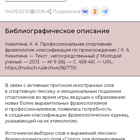
04.09.2013
3135
Поделиться
Библиографическое описание
Никитина, К. А. Профессиональная спортивная
фразеология: классификация по происхождению / К. А.
Никитина. — Текст : непосредственный // Молодой
ученый. — 2013. — № 9 (56). — С. 459-461. — URL:
https://moluch.ru/archive/56/7751.
В связи с активным притоком иностранных слов
в спортивную лексику и эмоциональным подъемом
спортсменов во время игры, ведущих к образованию
новых более выразительных фразеологизмов
и профессионализмов, появилась потребность
в создании классификации фразеологических единиц,
указывающей на их этимологию.
Источником выборки слов и выражений лексико-
фразеологического поля «Спорт» для формирования