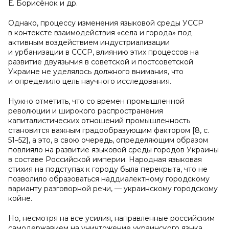
Е. Борисёнок и др.
Однако, процессу изменения языковой среды УССР
в контексте взаимодействия «села и города» под
активным воздействием индустриализации
и урбанизации в СССР, влиянию этих процессов на
развитие двуязычия в советской и постсоветской
Украине не уделялось должного внимания, что
и определило цель научного исследования.
Нужно отметить, что со времен промышленной
революции и широкого распространения
капиталистических отношений промышленность
становится важным градообразующим фактором [8, с.
51–52], а это, в свою очередь, определяющим образом
повлияло на развитие языковой среды городов Украины
в составе Российской империи. Народная языковая
стихия на подступах к городу была перекрыта, что не
позволило образоваться наддиалектному городскому
варианту разговорной речи, — украинскому городскому
койне.
Но, несмотря на все усилия, направленные российским
самодержавием на уничтожение украинского языка,