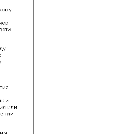
ков у
мер,
 дети
ду
с
и
и
ития
ык и
ция или
оении
ким