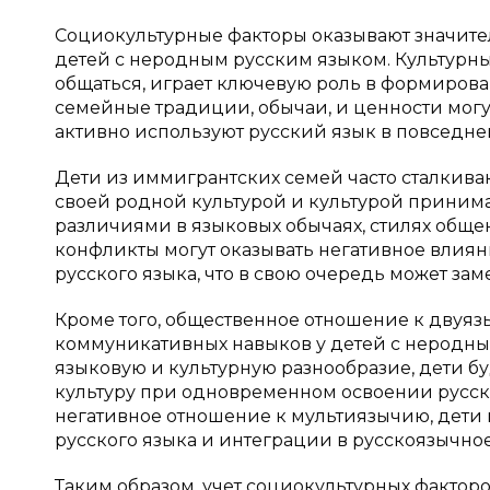
Социокультурные факторы оказывают значите
детей с неродным русским языком. Культурный
общаться, играет ключевую роль в формиров
семейные традиции, обычаи, и ценности могут
активно используют русский язык в повседне
Дети из иммигрантских семей часто сталкив
своей родной культурой и культурой принима
различиями в языковых обычаях, стилях обще
конфликты могут оказывать негативное влиян
русского языка, что в свою очередь может зам
Кроме того, общественное отношение к двуяз
коммуникативных навыков у детей с неродны
языковую и культурную разнообразие, дети б
культуру при одновременном освоении русск
негативное отношение к мультиязычию, дети
русского языка и интеграции в русскоязычное
Таким образом, учет социокультурных фактор