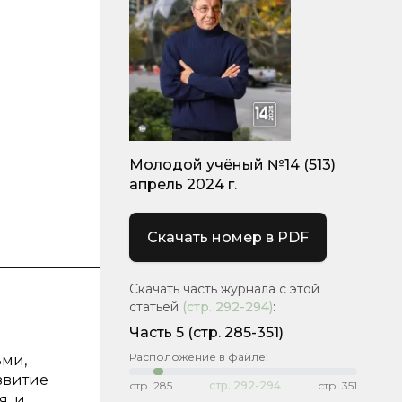
Молодой учёный №14 (513)
апрель 2024 г.
Скачать номер в PDF
Скачать часть журнала с этой
статьей
(стр.
292-294
)
:
Часть 5
(стр. 285-351)
Расположение в файле:
ьми,
звитие
стр.
285
стр.
292-294
стр.
351
я, и