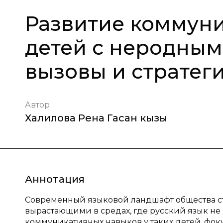
Развитие коммуни
детей с неродным
вызовы и стратег
Автор
Халилова Рена Гасан кызы
Аннотация
Современный языковой ландшафт общества ст
вырастающими в средах, где русский язык не 
коммуникативных навыков у таких детей, фоку