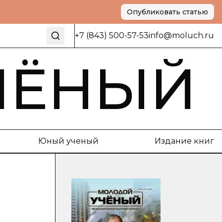
Опубликовать статью
+7 (843) 500-57-53
info@moluch.ru
ЧЁНЫЙ
Юный ученый
Издание книг