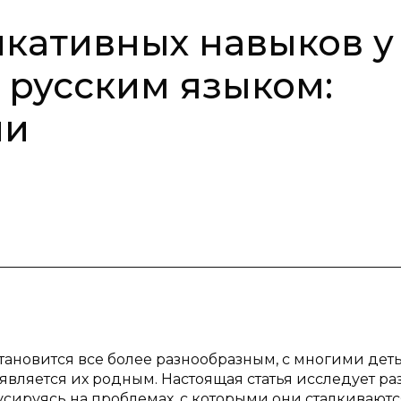
кативных навыков у
 русским языком:
ии
ановится все более разнообразным, с многими дет
является их родным. Настоящая статья исследует ра
сируясь на проблемах, с которыми они сталкиваютс