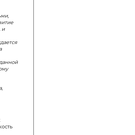
ьми,
витие
 и
ждается
а
 данной
ому
,
х
кость