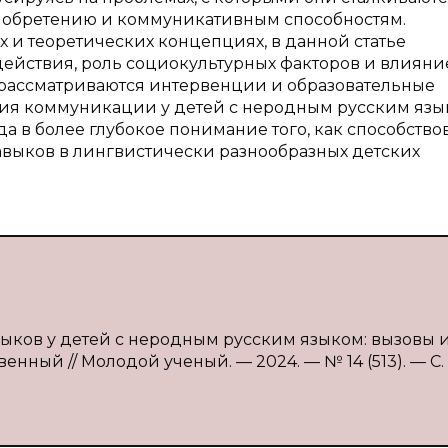
риобретению и коммуникативным способностям.
и теоретических концепциях, в данной статье
действия, роль социокультурных факторов и влияни
, рассматриваются интервенции и образовательные
ия коммуникации у детей с неродным русским язы
а в более глубокое понимание того, как способство
выков в лингвистически разнообразных детских
выков у детей с неродным русским языком: вызовы 
твенный // Молодой ученый. — 2024. — № 14 (513). — С.