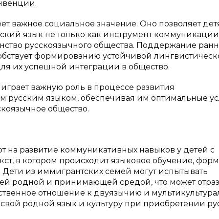
нвенции.
ет важное социальное значение. Оно позволяет дет
кий язык не только как инструмент коммуникации,
анство русскоязычного общества. Поддержание ран
собствует формированию устойчивой лингвистическ
для их успешной интеграции в общество.
 играет важную роль в процессе развития
м русским языком, обеспечивая им оптимальные у
скоязычное общество.
т на развитие коммуникативных навыков у детей с
ст, в котором происходит языковое обучение, фор
. Дети из иммигрантских семей могут испытывать
ей родной и принимающей средой, что может отра
щественное отношение к двуязычию и мультикультур
т свой родной язык и культуру при приобретении ру