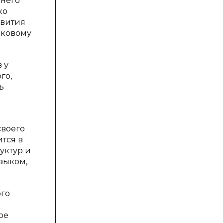
ннего
ко
звития
ыковому
 у
го,
ь
своего
ится в
уктур и
языком,
ого
ое