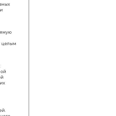
вных
ии
рямую
с целым
х
ной
ой
 их
ей.