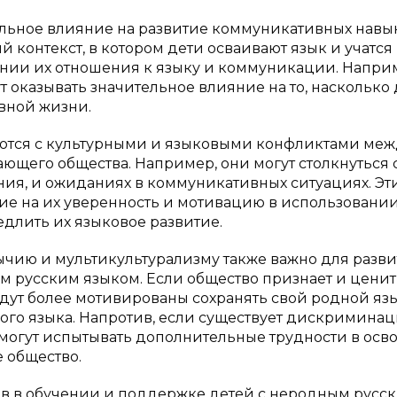
льное влияние на развитие коммуникативных навы
 контекст, в котором дети осваивают язык и учатся
ании их отношения к языку и коммуникации. Напри
 оказывать значительное влияние на то, насколько
вной жизни.
аются с культурными и языковыми конфликтами меж
ющего общества. Например, они могут столкнуться 
ния, и ожиданиях в коммуникативных ситуациях. Эт
ие на их уверенность и мотивацию в использовани
едлить их языковое развитие.
ычию и мультикультурализму также важно для разв
м русским языком. Если общество признает и ценит
удут более мотивированы сохранять свой родной яз
ого языка. Напротив, если существует дискримина
 могут испытывать дополнительные трудности в осв
 общество.
ов в обучении и поддержке детей с неродным русс