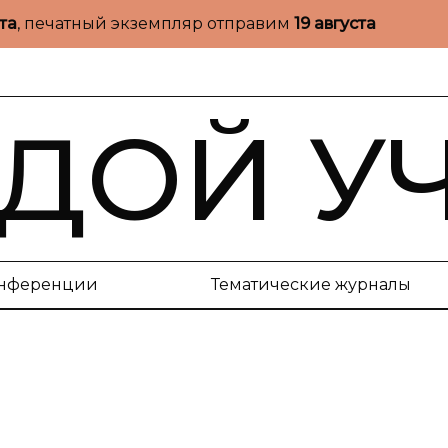
ста
, печатный экземпляр отправим
19 августа
ДОЙ У
нференции
Тематические журналы