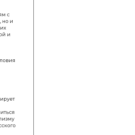
ям с
 но и
них
ой и
словия
мирует
зиться
ализму
сского