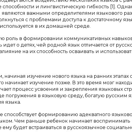
 подвергаются воздействию нескольких языков с ра
 способности и лингвистическую гибкость [1]. Одна
ия являются важными определителями языкового ра
толкнуться с проблемами доступа к достаточному яз
 используется в их домашней среде.
ую роль в формировании коммуникативных навыков
идет о детях, чей родной язык отличается от русско
влияние на их способность осваивать и использоват
и, начиная изучение нового языка на ранних этапах 
о начинает изучение позже. В это время мозг наход
гчает процесс усвоения и закрепления языковых стр
иде погружения в языковую среду, богатую русским 
я языка.
же способствует формированию адекватного языков
ыком. Чем раньше ребенок начинает воспринимать
е ему будет встраиваться в русскоязычное социальн