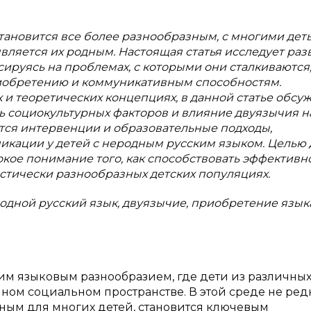
ановится все более разнообразным, с многими дет
является их родным. Настоящая статья исследует раз
сируясь на проблемах, с которыми они сталкиваются,
риобретению и коммуникативным способностям.
и теоретических концепциях, в данной статье обсу
ль социокультурных факторов и влияние двуязычия н
ются интервенции и образовательные подходы,
икации у детей с неродным русским языком. Целью
бокое понимание того, как способствовать эффективн
стически разнообразных детских популяциях.
одной русский язык, двуязычие, приобретение языка
м языковым разнообразием, где дети из различны
ном социальном пространстве. В этой среде не ред
дным для многих детей, становится ключевым