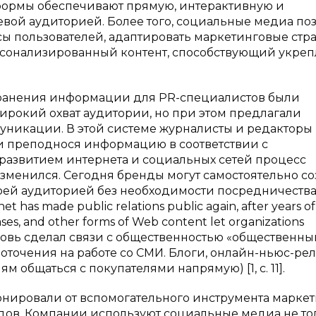
формы обеспечивают прямую, интерактивную и
вой аудиторией. Более того, социальные медиа по
ы пользователей, адаптировать маркетинговые стр
рсонализированный контент, способствующий укре
ранения информации для PR-специалистов были
рокий охват аудитории, но при этом предлагали
никации. В этой системе журналисты и редакторы
 и преподнося информацию в соответствии с
развитием интернета и социальных сетей процесс
менился. Сегодня бренды могут самостоятельно со
воей аудиторией без необходимости посредничества
has made public relations public again, after years of
ases, and other forms of Web content let organizations
 вновь сделал связи с общественностью «общественн
оточения на работе со СМИ. Блоги, онлайн-ньюс-ре
общаться с покупателями напрямую) [1, c. 11].
нировали от вспомогательного инструмента маркет
ов. Компании используют социальные медиа не то