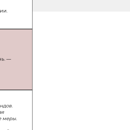
ии.
ь. —
ндов.
ая
е меры.