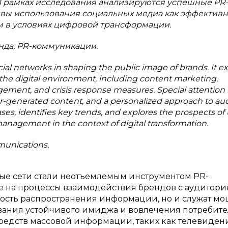
В рамках исследования анализируются успешные PR-
вы использования социальных медиа как эффективн
 в условиях цифровой трансформации.
нда; PR-коммуникации.
social networks in shaping the public image of brands. It 
the digital environment, including content marketing,
gement, and crisis response measures. Special attention 
ser-generated content, and a personalized approach to a
s, identifies key trends, and explores the prospects of
management in the context of digital transformation.
munications.
ые сети стали неотъемлемым инструментом PR-
е на процессы взаимодействия брендов с аудитори
ость распространения информации, но и служат м
ания устойчивого имиджа и вовлечения потребите
редств массовой информации, таких как телевидени