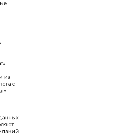
рые
у
т».
м из
лога с
ат»
 данных
оляют
ампаний