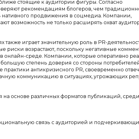
лиже стоящие к аудитории фигуры. Согласно
доверяют рекомендациям блогеров, чем традиционн
ь нативного продвижения в соцмедиа. Компании,
ют возможность не только расширять охват аудитор
х также играет значительную роль в PR-деятельност
е риски возрастают, поскольку негативные комме
 в онлайн-среде. Компании, которые оперативно ре
 большую степень доверия со стороны потребителей
е практики антикризисного PR, своевременно отвеч
рачную коммуникацию в ситуациях, угрожающих ре
ся на основе различных форматов публикаций, сред
циональную связь с аудиторией и подчеркивающ