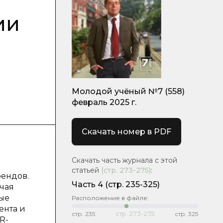
ии
Молодой учёный №7 (558)
февраль 2025 г.
Скачать номер в PDF
Скачать часть журнала с этой
статьей
(стр.
273-275
)
:
ендов.
Часть 4
(стр. 235-325)
чая
ые
Расположение в файле:
ента и
стр.
235
стр.
273-275
стр.
325
R-