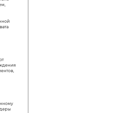
ем,
нной
вата
ют
уждения
ентов,
анному
идеры