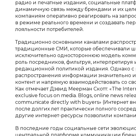
радио и печатные издания, социальные плат
динамичную связь между брендами и их целе
компаниям оперативно реагировать на запрос
в режиме реального времени и создавать пе
лояльности потребителей.
Традиционно основными каналами распрост
традиционные СМИ, которые обеспечивали ши
исключительно одностороннюю модель комму
роль посредников, фильтруя, интерпретируя
редакционной политикой издания. Однако с 
распространения информации значительно из
контент и напрямую взаимодействовать со с
Как отмечает Дэвид Меерман Скотт: «The Internet 
exclusive focus on media. Blogs, online news rele
communicate directly with buyers» (Интернет
после долгих лет практически полного сосред
другие интернет-ресурсы позволили компаниям 
В последние годы социальные сети эволюцио
центральной платформе коммуникации бренд