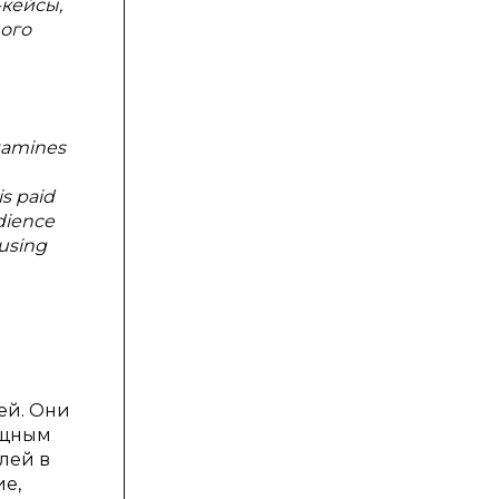
кейсы,
ого
examines
is paid
udience
 using
ей. Они
ощным
лей в
е,