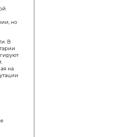
ой
ии, но
и. В
нтарии
агируют
.
ая на
путации
и
ие