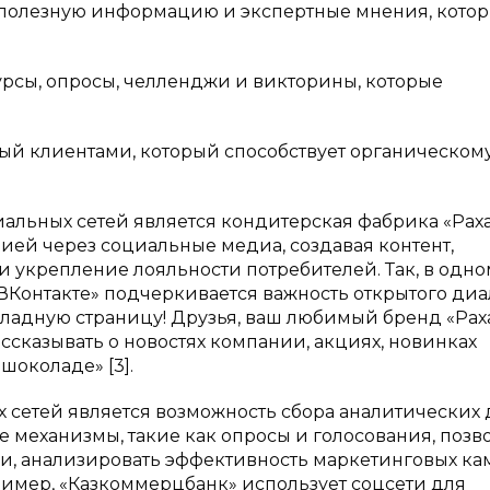
 полезную информацию и экспертные мнения, кото
рсы, опросы, челленджи и викторины, которые
мый клиентами, который способствует органическом
льных сетей является кондитерская фабрика «Раха
ией через социальные медиа, создавая контент,
укрепление лояльности потребителей. Так, в одно
ВКонтакте» подчеркивается важность открытого диа
ладную страницу! Друзья, ваш любимый бренд «Рах
ассказывать о новостях компании, акциях, новинках
шоколаде» [3].
сетей является возможность сбора аналитических
 механизмы, такие как опросы и голосования, позв
и, анализировать эффективность маркетинговых к
имер, «Казкоммерцбанк» использует соцсети для