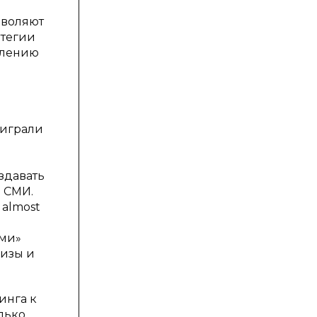
зволяют
атегии
плению
 играли
здавать
 СМИ.
 almost
ыми»
лизы и
инга к
лько