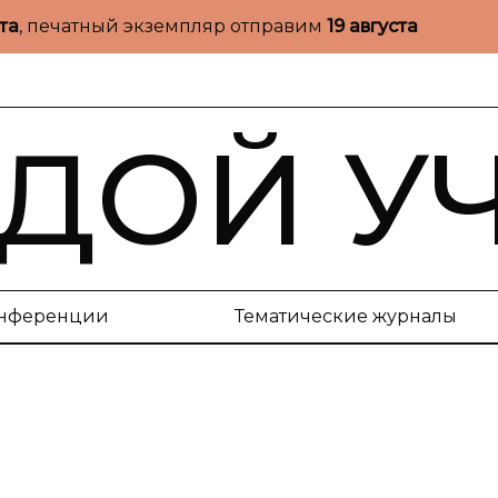
ста
, печатный экземпляр отправим
19 августа
ДОЙ У
нференции
Тематические журналы