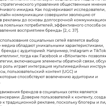
 стратегического управления общественным мнени
чивого имиджа. Как подчёркивают исследователи,
 онлайн-коммуникации совершили эволюцию от
в рекламы до основы долгосрочной коммуникацио
а лояльных потребителей, эффективного способа ох
ления восприятием бренда» [2, с. 37].
спользования социальных сетей является выбор
е медиа обладают уникальными характеристиками,
енда с аудиторией. Например, Instagram и TikTok
теллинг, тогда как Facebook и «ВКонтакте» позволя
атегии, включающие элементы обратной связи, обс
бую роль играет интеграция мультимедийных инструм
сы, пользовательский контент (UGC) и
которые способствуют вовлечению аудитории и
.
вижения брендов в социальных сетях является
нсерами. Доверие пользователей к контенту, созд
 к традиционной рекламе, поскольку блогеры и л