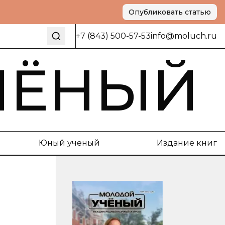
Опубликовать статью
+7 (843) 500-57-53
info@moluch.ru
ЧЁНЫЙ
Юный ученый
Издание книг