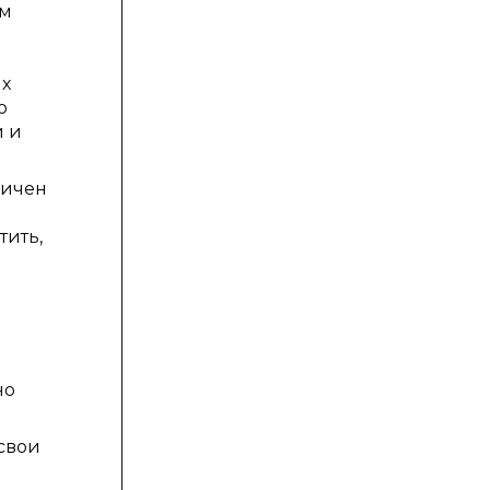
ым
ых
о
и и
ничен
тить,
но
свои