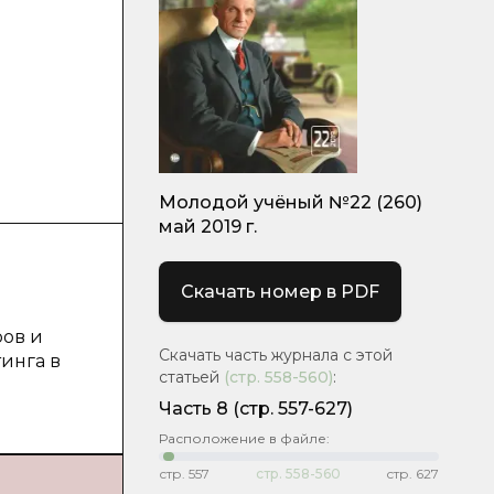
Молодой учёный №22 (260)
май 2019 г.
Скачать номер в PDF
ров и
Скачать часть журнала с этой
инга в
статьей
(стр.
558-560
)
:
Часть 8
(стр. 557-627)
Расположение в файле:
стр.
557
стр.
558-560
стр.
627