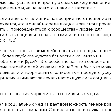
помогают установить прочную связь между компания
ременно и, чаще всего, с низкими затратами.
иа является влияние на восприятие, отношение и
ечается, что в онлайн-среде людям нравится прояв
вать и присоединяться к сообществам людей для
и, быть социально связанными или просто наслажд
 c.1758]
 возможность взаимодействовать с потенциальны
более глубокое чувство близости с клиентами и
бителями [5, c.47]. Это особенно важно в современ
ерие потребителей из-за малейшей ошибки, что мож
тзывов и информации о конкретным продукте, услу
риятия начинают замечать настоящую силу социал
пользования маркетинга в социальных медиа:
г в социальных медиа дает возможность генериров
мленность о компании. Социальные сети служат но