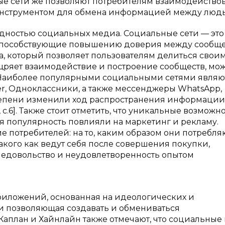
е сети же позволяют потребителям взаимодействов
инструментом для обмена информацией между люд
дностью социальных медиа. Социальные сети — это
 способствующие повышению доверия между сообщ
, который позволяет пользователям делиться свои
ощряет взаимодействие и построение сообществ, мо
 Наиболее популярными социальными сетями являю
tter, Одноклассники, а также мессенджеры WhatsApp,
степени изменили ход распространения информации
с.6]. Также стоит отметить, что уникальные возможн
 популярность повлияли на маркетинг и рекламу.
 потребителей: на то, каким образом они потребля
кого как ведут себя после совершения покупки,
недовольство и неудовлетворенность опытом
риложений, основанная на идеологических и
 и позволяющая создавать и обмениваться
е Каплан и Хайнлайн также отмечают, что социальные