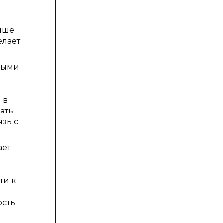
учше
елает
ьными
 в
ать
зь с
ает
ти к
ость