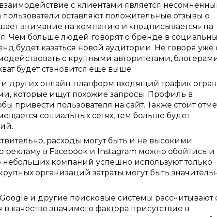
 взаимодействие с клиентами является несомненн
 пользователи оставляют положительные отзывы о
ащает внимание на компанию и «подписывается» на
я. Чем больше людей говорят о бренде в социальн
енд будет казаться новой аудитории. Не говоря уже 
имодействовать с крупными авторитетами, блогерам
ват будет становится еще выше.
й и других онлайн-платформ входящий трафик огра
ми, которые ищут похожие запросы. Профиль в
бы привести пользователя на сайт. Также стоит отме
мещается социальных сетях, тем больше будет
ий.
вительно, расходы могут быть и не высокими.
ю рекламу в Facebook и Instagram можно обойтись и
 небольших компаний успешно используют только
рупных организаций затраты могут быть значитель
 Google и другие поисковые системы рассчитывают 
 в качестве значимого фактора присутствие в