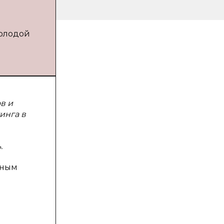
Молодой
в и
инга в
.
ьным