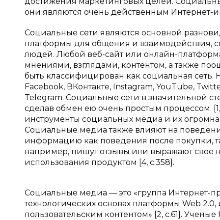
достижения маркетинговых целей. Социальны
они являются очень действенным Интернет-
Социальные сети являются основной разнови
платформы для общения и взаимодействия,
людей. Любой веб-сайт или онлайн-платформа
мнениями, взглядами, контентом, а также по
быть классифицирован как социальная сеть.
Facebook, ВКонтакте, Instagram, YouTube, Twi
Telegram. Социальные сети в значительной 
сделав обмен ею очень простым процессом. [1, 
инструменты социальных медиа и их огромная
Социальные медиа также влияют на поведение
информацию как поведения после покупки, та
например, пишут отзывы или выражают свое 
использования продуктом [4, c.358].
Социальные медиа — это «группа Интернет-п
технологических основах платформы Web 2.0,
пользовательским контентом» [2, c.61]. Учены