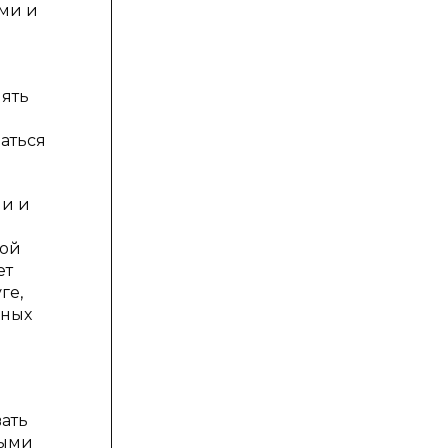
ми и
лять
аться
ми и
ной
ет
ге,
ьных
ать
выми