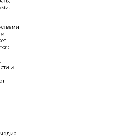
ать,
ьми.
ествами
ми
жет
тся:
,
ости и
ют
 медиа