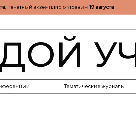
ста
, печатный экземпляр отправим
19 августа
ДОЙ У
нференции
Тематические журналы