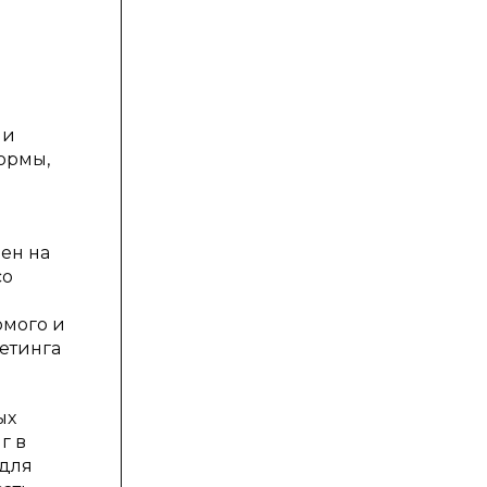
ми
ормы,
я
ен на
со
омого и
кетинга
ых
г в
 для