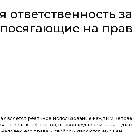
 ответственность з
 посягающие на пра
ва является реальное использование каждым челов
ния споров, конфликтов, правонарушений — наступл
«Человек, его права и свободы являются высшей