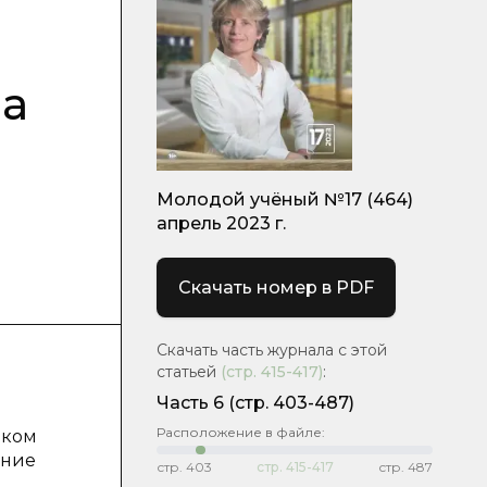
а
ва
Молодой учёный №17 (464)
апрель 2023 г.
Скачать номер в PDF
Скачать часть журнала с этой
статьей
(стр.
415-417
)
:
Часть 6
(стр. 403-487)
Расположение в файле:
еком
ение
стр.
403
стр.
415-417
стр.
487