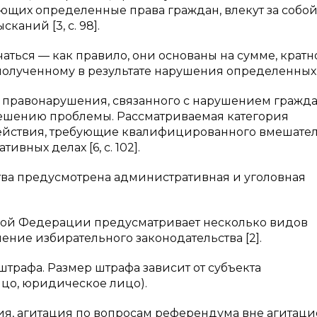
щих определенные права граждан, влекут за собо
аний [3, с. 98].
аться — как правило, они основаны на сумме, кратн
полученному в результате нарушения определенных 
 правонарушения, связанного с нарушением гражд
 решению проблемы. Рассматриваемая категория
ействия, требующие квалифицированного вмешател
ных делах [6, с. 102].
тва предусмотрена административная и уголовная
кой Федерации предусматривает несколько видов
ние избирательного законодательства [2].
штрафа. Размер штрафа зависит от субъекта
цо, юридическое лицо).
ция, агитация по вопросам референдума вне агитац