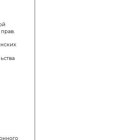
й
ой
прав.
анских
ьства
ионного