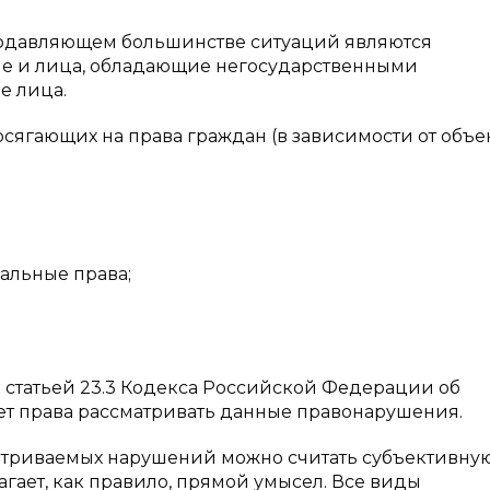
одавляющем большинстве ситуаций являются
ие и лица, обладающие негосударственными
е лица.
гающих на права граждан (в зависимости от объек
альные права;
со статьей 23.3 Кодекса Российской Федерации об
т права рассматривать данные правонарушения.
риваемых нарушений можно считать субъективну
гает, как правило, прямой умысел. Все виды