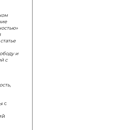
ком
ние
ностью»
я
статье
ободу и
й с
ость,
ы с
ий