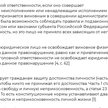
й ответственности, если оно совершает
с неисполнением или ненадлежащим исполнением 
 признается виновным в совершении администрати
го была возможность соблюдать правила и подзаконн
ксом или законами субъекта Российской Федерации
сть, но это лицо не приняло всех зависящих от не
 юридическое лицо не освобождает виновное физи
а данное правонарушение, равно как и привлечени
головной ответственности не освобождает юридиче
данное правонарушение [4, с. 62].
ет гражданам защиту достоинства личности (часть
 чтобы никто не принижал его достоинства. Часть 1 ст
 свободу и личную неприкосновенность, а статья 23
 То есть конституционные нормы устанавливают два
ности и неприкосновенность личной жизни [1].