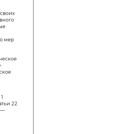
своих
вного
ые
го мер
ческое
е
ское
 1
атьи 22
 —