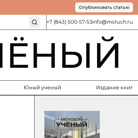
Опубликовать статью
+7 (843) 500-57-53
info@moluch.ru
ЧЁНЫЙ
Юный ученый
Издание книг