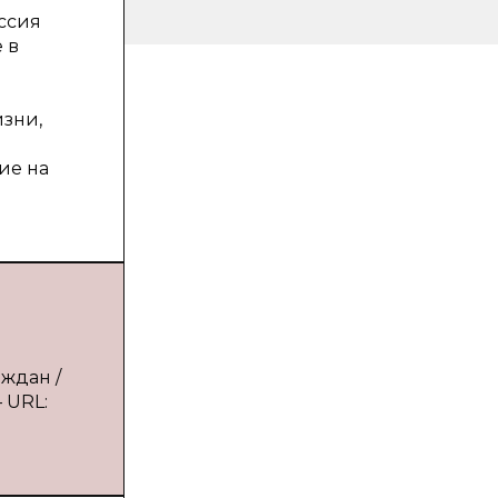
оссия
 в
зни,
ие на
ждан /
— URL: