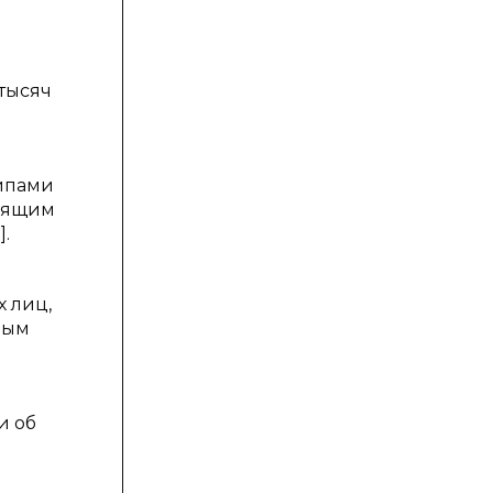
 тысяч
ипами
оящим
.
 лиц,
ным
и об