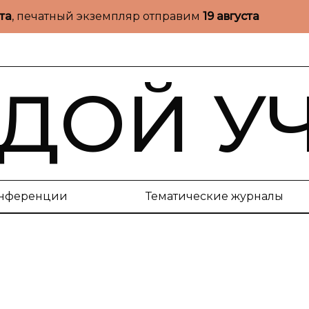
ста
, печатный экземпляр отправим
19 августа
ДОЙ У
нференции
Тематические журналы