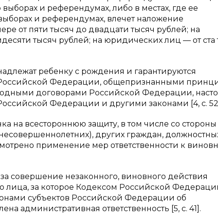
выборах и референдумах, либо в местах, где ее
выборах и референдумах, влечет наложение
ре от пяти тысяч до двадцати тысяч рублей; на
десяти тысяч рублей; на юридических лиц — от ста
надлежат ребенку с рождения и гарантируются
ей Российской Федерации, общепризнанными принц
родными договорами Российской Федерации, наст
ссийской Федерации и другими законами [4, с. 52]
ка на всестороннюю защиту, в том числе со стороны
несовершеннолетних), других граждан, должностных
мотрено применение мер ответственности к винов
 за совершение незаконного, виновного действия
о лица, за которое Кодексом Российской Федераци
онами субъектов Российской Федерации об
а административная ответственность [5, с. 41].