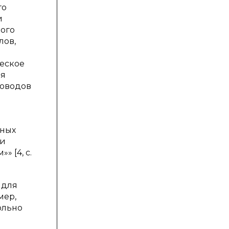
го
и
ного
лов,
ческое
ия
 доводов
ьных
 и
 [4, c.
 для
мер,
ольно
й