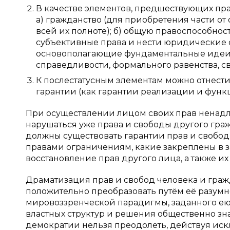
В качестве элементов, предшествующих прав
а) гражданство (для приобретения части от
всей их полноте); б) общую правоспособнос
субъективные права и нести юридические 
основополагающие фундаментальные идеи, 
справедливости, формального равенства, с
К послестатусным элементам можно отнести
гарантии (как гарантии реализации и функ
При осуществлении лицом своих прав ненадл
нарушаться уже права и свободы другого граж
должны существовать гарантии прав и свобод
правами ограничениям, какие закреплены в за
восстановление прав другого лица, а также и
Драматизация прав и свобод человека и граж
положительно преобразовать путём её разумно
мировоззренческой парадигмы, заданного ею
властных структур и решения общественно зна
демократии нельзя преодолеть, действуя ис