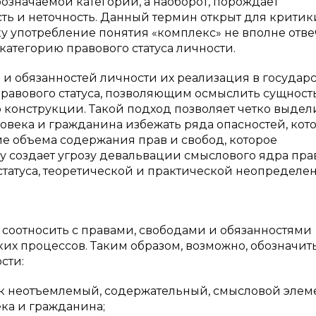
означаемой категории, а наоборот, порождает
ь и неточность. Данный термин открыт для критик
у употребление понятия «комплекс» не вполне отве
атегорию правового статуса личности.
 и обязанностей личности их реализация в государ
равового статуса, позволяющим осмыслить сущност
 конструкции. Такой подход позволяет четко выдел
еловека и гражданина избежать ряда опасностей, кот
е объема содержания прав и свобод, которое
у создает угрозу девальвации смыслового ядра пра
 статуса, теоретической и практической неопределе
 соотносить с правами, свободами и обязанностями
их процессов. Таким образом, возможно, обозначит
сти:
ак неотъемлемый, содержательный, смысловой элеме
ка и гражданина;