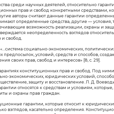
нства среди научных деятелей, относительно гаранти
ционных прав и свобод конкретными средствами, к
ругие авторы считают данные гарантии определен
имают определенные средства, другие — условия, 
спечивающие возможность реализации, охраны и защ
, подтверждается неопределенность взглядов относител
 и свобод.
о «…система социально-экономических, политических
 предпосылок, условий, средств и способов, созд
я своих прав, свобод и интересов» [8, c. 29].
гарантиях конституционных прав и свобод. Под ними
льно-экономических, юридических условий, способо
уществление, защиту и восстановление. Л. Д. Воевод
гарантии относятся к средствам и условиям, которые,
иты и охраны прав граждан.
итуционные гарантии, которые относит к юридически
ко взглядов, касательно определения. Конституци