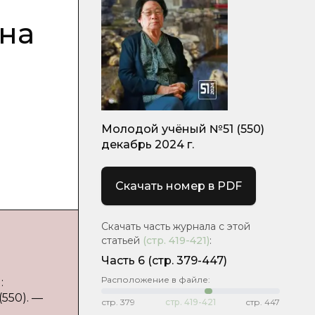
ина
Молодой учёный №51 (550)
декабрь 2024 г.
Скачать номер в PDF
Скачать часть журнала с этой
статьей
(стр.
419-421
)
:
Часть 6
(стр. 379-447)
Расположение в файле:
:
550). —
стр.
379
стр.
419-421
стр.
447