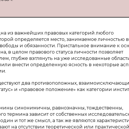
дна из важнейших правовых категорий любого
торой определяется место, занимаемое личностью в
свободы и обязанности. Пристальное внимание к о
а, в целом правового статуса личности позволяет
ем, глубже взглянуть на уже исследованные област
олили внести определенную ясность в некоторые ас
ии.
 существуют два противоположных, взаимоисключающ
атус» и «правовое положение» как категории инсти
термины синонимичны, равнозначны, тождественны,
го термина зависит от собственных исследовательс
один и тот же смысл, а так же являются характерист
вают на отсутствии теоретической или практическо