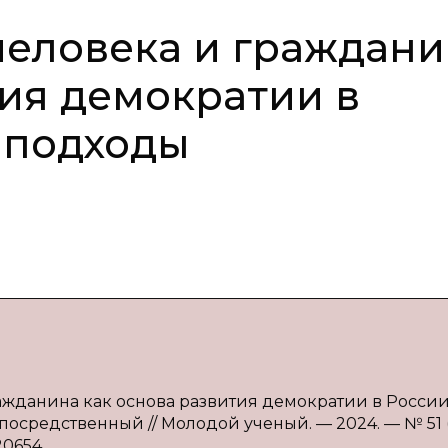
человека и граждан
тия демократии в
 подходы
ражданина как основа развития демократии в России
епосредственный // Молодой ученый. — 2024. — № 51 (
20654.