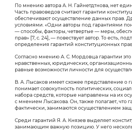
По мнению автора А. Н. Гайнетдтнова, нет еди
Часть правоведов считают гарантии конститу
обеспечивают осуществление данных прав. Д
условиями. «Одни авторы под гарантиями пон
— способы, факторы, четвертые — меры, обе
прав» [7, c. 24], — повествует автор. То есть
определения гарантий конституционных прав
Согласно мнению А. С. Мордовца гарантии эт
нравственных, юридических, организационных
равные возможности личности для осуществлени
В. А. Лысаков имеет схожее представление о 
понимает совокупность политических, социа
набора средств, которые направлены на их ос
с мнением Лысакова. Он, также полагает, что 
фактически, занимаются осуществлением защ
Среди гарантий Я. А. Князев выделяет конст
занимающим важную позицию. У него несколь