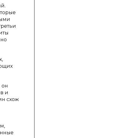
й.
оторые
ными
третьи
иты
ьно
,
ающих
 он
в и
ин схож
м,
онные