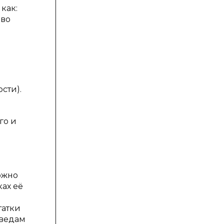
как:
 во
сти).
го и
ожно
ках её
татки
оведам