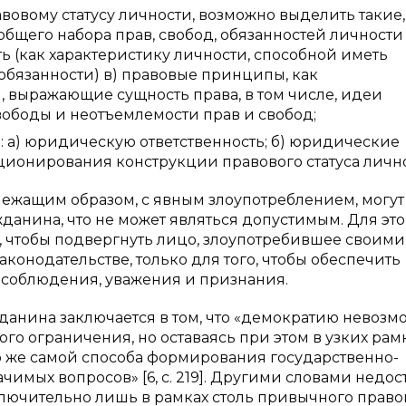
овому статусу личности, возможно выделить такие, 
 общего набора прав, свобод, обязанностей личности
ть (как характеристику личности, способной иметь
обязанности) в) правовые принципы, как
выражающие сущность права, в том числе, идеи
вободы и неотъемлемости прав и свобод;
: а) юридическую ответственность; б) юридические
ционирования конструкции правового статуса лично
ежащим образом, с явным злоупотреблением, могут
данина, что не может являться допустимым. Для это
, чтобы подвергнуть лицо, злоупотребившее своими
конодательстве, только для того, чтобы обеспечить
х соблюдения, уважения и признания.
данина заключается в том, что «демократию невозм
го ограничения, но оставаясь при этом в узких рам
 же самой способа формирования государственно-
чимых вопросов» [6, c. 219]. Другими словами недос
ключительно лишь в рамках столь привычного прав