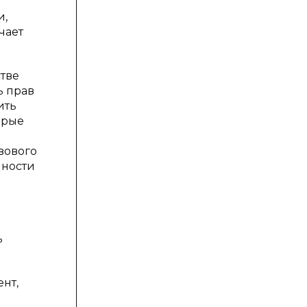
и,
чает
стве
ь прав
ить
орые
вового
нности
ь
нт,