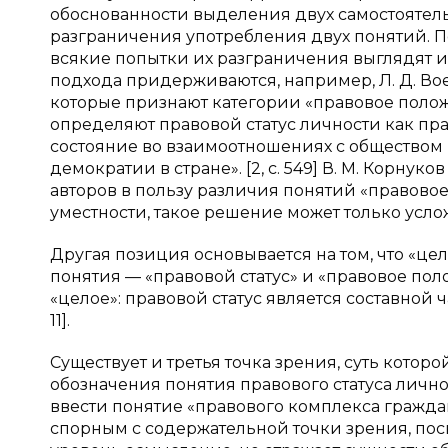
обоснованности выделения двух самостоятельн
разграничения употребления двух понятий. По
всякие попытки их разграничения выглядят ис
подхода придерживаются, например, Л. Д. Воев
которые признают категории «правовое полож
определяют правовой статус личности как пр
состояние во взаимоотношениях с обществом и
демократии в стране». [2, c. 549] В. М. Корнук
авторов в пользу различия понятий «правово
уместности, такое решение может только усложн
Другая позиция основывается на том, что «це
понятия — «правовой статус» и «правовое поло
«целое»: правовой статус является составной 
11].
Существует и третья точка зрения, суть кото
обозначения понятия правового статуса лично
ввести понятие «правового комплекса граждан
спорным с содержательной точки зрения, пос