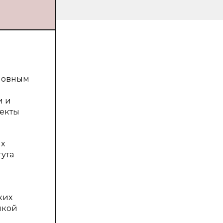
сновным
и и
пекты
их
тута
ких
икой
й