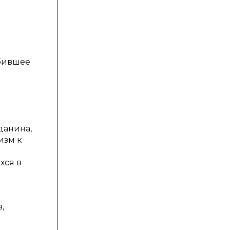
е
ебившее
данина,
изм к
хся в
,