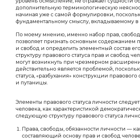
уровень осмысление, не отражает сущности об
дополнительную терминологическую неясност
начиная уже с самой формулировки, поскольк
фундаментальному смыслу, вкладываемому в к
По моему мнению, именно набор прав, свобод
позволяет признать основным содержанием п
и свобод и определить элементный состав его
структуру правового статуса прав и свобод ч
могут возникнуть при чрезмерном расширени
действительно является проблемой, поскольк
статуса, «разбухания» конструкции правового
и путаницы.
Элементы правового статуса личности следует
человека, как характеристикой демократическ
следующую структуру правового статуса лично
Права, свободы, обязанности личности — к
составляющий основу прав и свобод челове