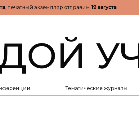
ста
, печатный экземпляр отправим
19 августа
ДОЙ У
нференции
Тематические журналы