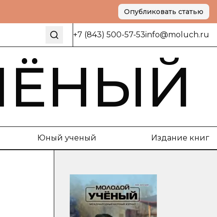
Опубликовать статью
+7 (843) 500-57-53
info@moluch.ru
ЧЁНЫЙ
Юный ученый
Издание книг