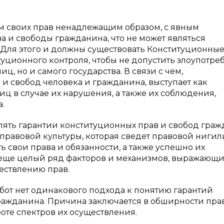
ом своих прав ненадлежащим образом, с явным
а и свободы гражданина, что не может являться
 Для этого и должны существовать Конституционны
итуционного контроля, чтобы не допустить злоупотр
ц, но и самого государства. В связи с чем,
и свобод человека и гражданина, выступает как
ц в случае их нарушения, а также их соблюдения,
.
влять гарантии конституционных прав и свобод граж
правовой культуры, которая сведет правовой нигил
 свои права и обязанности, а также успешно их
 еще целый ряд факторов и механизмов, выражающи
ществлению прав.
работ нет одинакового подхода к понятию гарантий
ражданина. Причина заключается в обширности прав
оте спектров их осуществления.