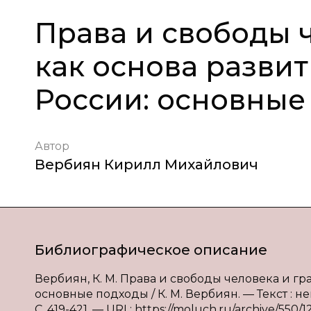
Права и свободы 
как основа разви
России: основные
Автор
Вербиян Кирилл Михайлович
Библиографическое описание
Вербиян, К. М. Права и свободы человека и г
основные подходы / К. М. Вербиян. — Текст : н
С. 419-421. — URL: https://moluch.ru/archive/550/1