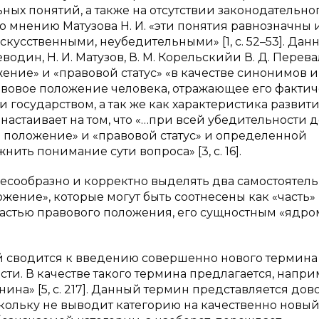
ых понятий, а также на отсутствии законодательно
 мнению Матузова Н. И. «эти понятия равнозначны 
кусственными, неубедительными» [1, с. 52–53]. Дан
один, Н. И. Матузов, В. М. Корельскийи В. Д. Перева
ение» и «правовой статус» «в качестве синонимов и
авовое положение человека, отражающее его факти
 государством, а так же как характеристика развит
ов настаивает на том, что «…при всей убедительности
е положение» и «правовой статус» и определенной
ить понимание сути вопроса» [3, c. 16].
лесообразно и корректно выделять два самостоятел
жение», которые могут быть соотнесены как «часть»
частью правового положения, его сущностным «ядром»»
рой сводится к введению совершенно нового термина
сти. В качестве такого термина предлагается, напри
ина» [5, c. 217]. Данный термин представляется дов
кольку не выводит категорию на качественно новы