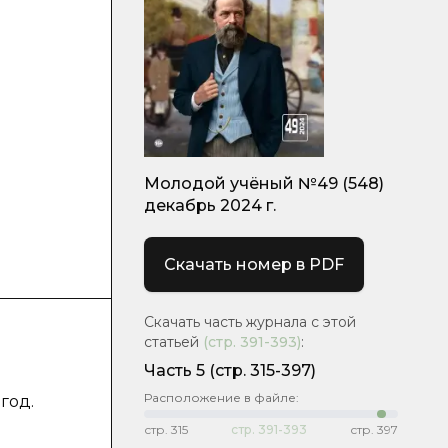
Молодой учёный №49 (548)
декабрь 2024 г.
Скачать номер в PDF
Скачать часть журнала с этой
статьей
(стр.
391-393
)
:
Часть 5
(стр. 315-397)
Расположение в файле:
год.
стр.
315
стр.
391-393
стр.
397