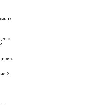
винца,
ществ
ти
щивать
с. 2.
 —