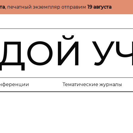
ста
, печатный экземпляр отправим
19 августа
ДОЙ У
нференции
Тематические журналы