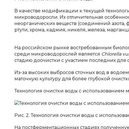
В качестве модификации к текущей технолог
микроводоросли. Их отличительная особеннос
неорганических веществ (соединений азота, ф
ртути, хрома, кадмия, никеля, железа, марганц
На российском рынке востребованным биоло
среди микроводорослей является
Chlorella vu
стадию доочистки с участием последних для о
Из-за высоких выбросов сточных вод в водо
маточную культуру для более глубокой очистк
Технология очистки воды с использованием
Рис. 2. Технология очистки воды с использо
На постферментационных стадиях полученную