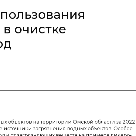
спользования
в очистке
од
ых объектов на территории Омской области за 2022 
е источники загрязнения водных объектов. Особое
оды от загрязняющих веществ на примере ликеро-