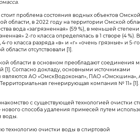
омасса.
о стоит проблема состояния водных объектов Омско
й области, в 2022 году на территории Омской обла
тва вода «загрязненная» (59 %), в меньшей степени 
язненная» 2-го класса определялась в 1 створе (4 %).
 4-го класса разряда «в» и «г» «очень грязные» и 5-го
области отсутствовали [1].
ской области в основном преобладают соединения м
й [1]. Согласно докладу, основными источниками
и являются АО «ОмскВодоконал», ПАО «Омскшина»,
ерриториальная генерирующая компания № 11» [1].
 знакомство с существующей технологией очистки с
е нового способа удаления примесей путем исполь
 воды.
ую технологию очистки воды в спиртовой