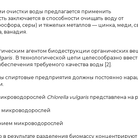
ии очистки воды предлагается применить
ть заключается в способности очищать воду от
осфора, серы) и тяжелых металлов — цинка, меди, с
а, ванадия.
гическим агентом биодеструкции органических ве
lgaris
. В технологической цепи целесообразно ввес
беспечения требуемого качества воды [2].
емы спиртовые предприятия должны постоянно нара
и.
 микроводорослей
Chlorella vulgaris
представлена на ри
ванием микроводорослей
 в результате разделения биомассу концентрируют