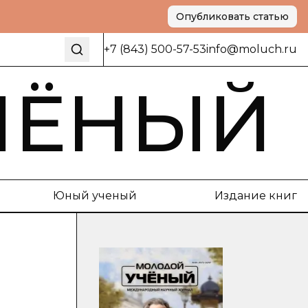
Опубликовать статью
+7 (843) 500-57-53
info@moluch.ru
ЧЁНЫЙ
Юный ученый
Издание книг