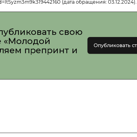
id=It5yzm3m9k319442160 (дата обращения: 03.12.2024).
публиковать свою
е «Молодой
Опубликовать с
вляем препринт и