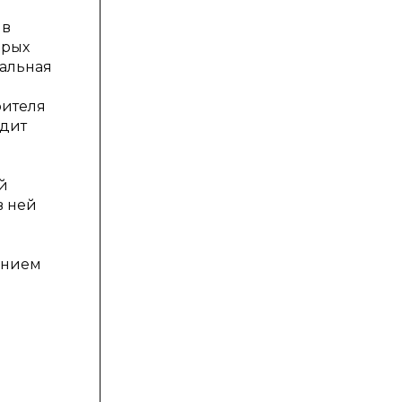
 в
орых
нальная
я
рителя
одит
й
в ней
анием