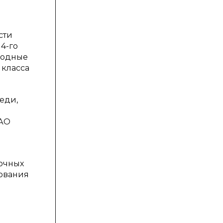
й
сти
4-го
 Водные
 класса
еди,
 АО
точных
зования