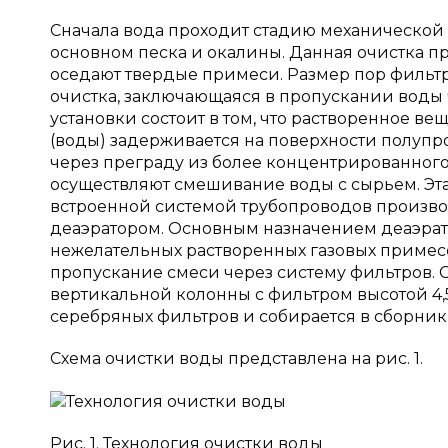
Сначала вода проходит стадию механической
основном песка и окалины. Данная очистка п
оседают твердые примеси. Размер пор фильтра
очистка, заключающаяся в пропускании воды 
установки состоит в том, что растворенное ве
(воды) задерживается на поверхности полупр
через преграду из более концентрированного
осуществляют смешивание воды с сырьем. Эта
встроенной системой трубопроводов произво
деаэратором. Основным назначением деаэрато
нежелательных растворенных газовых примес
пропускание смеси через систему фильтров. С
вертикальной колонны с фильтром высотой 4,
серебряных фильтров и собирается в сборник
Схема очистки воды представлена на рис. 1.
Рис. 1. Технология очистки воды