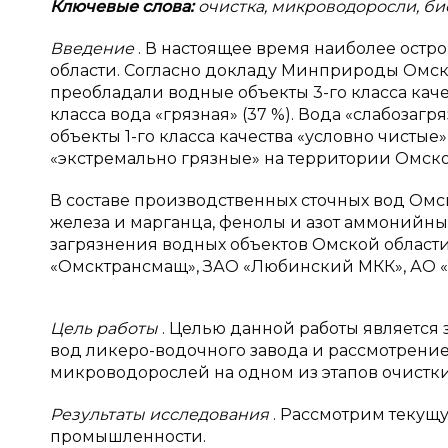
Ключевые слова:
очистка, микроводоросли, би
Введение
. В настоящее время наиболее остр
области. Согласно докладу Минприроды Омско
преобладали водные объекты 3-го класса качес
класса вода «грязная» (37 %). Вода «слабозагр
объекты 1-го класса качества «условно чистые»,
«экстремально грязные» на территории Омской 
В составе производственных сточных вод Ом
железа и марганца, фенолы и азот аммонийны
загрязнения водных объектов Омской област
«Омсктрансмащ», ЗАО «Любинский МКК», АО «Т
Цель работы
. Целью данной работы является
вод ликеро-водочного завода и рассмотрени
микроводорослей на одном из этапов очистки
Результаты исследования
. Рассмотрим текущ
промышленности.