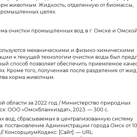
корм животным. Жидкость, отделенную от биомассы,
промышленных целях.
ема очистки промышленных вод в г. Омске и Омско
пользуются механическими и физико-химическими
ации к текущей технологии очистки воды был пред
ный способ позволяет обеспечить приемлемое каче
х. Кроме того, полученная после разделения от жи
тва корма животным.
й области за 2022 год / Министерство природных
к: ООО «Омскбланкиздат», 2023. — 300 с.
ых вод, сбрасываемых в централизованную систему
а: постановление Администрации города Омск от 1
й // КонсорциумКодекс: [Сайт]. — URL: