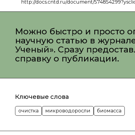
http://docs.cntd.ru/document/574854299?yscl
Можно быстро и просто о
научную статью в журнал
Ученый». Сразу предоста
справку о публикации.
Ключевые слова
очистка
микроводоросли
биомасса