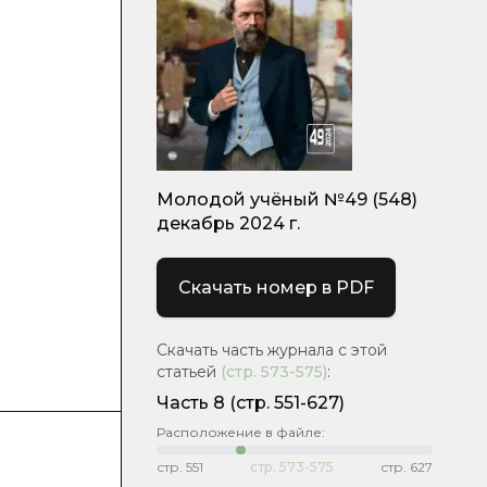
Молодой учёный №49 (548)
декабрь 2024 г.
Скачать номер в PDF
Скачать часть журнала с этой
статьей
(стр.
573-575
)
:
Часть 8
(стр. 551-627)
Расположение в файле:
стр.
551
стр.
573-575
стр.
627