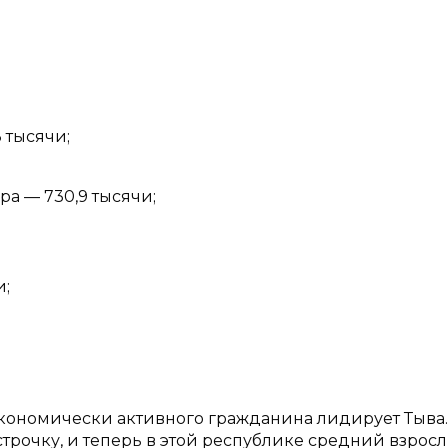
 тысячи;
а — 730,9 тысячи;
и;
экономически активного гражданина лидирует Тыва.
трочку, и теперь в этой республике средний взрос