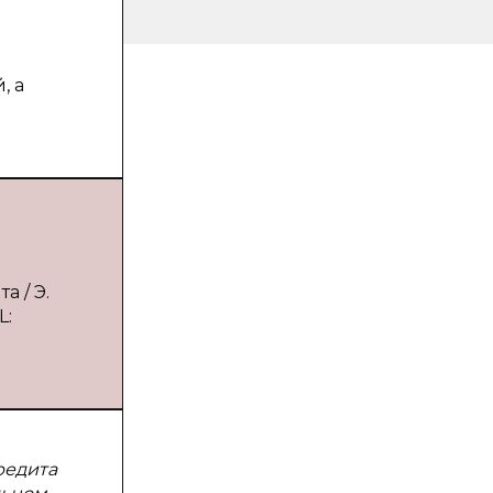
, а
 / Э.
L:
редита