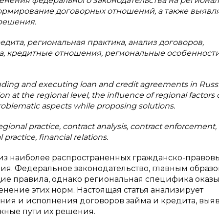
енения федерального законодательства на региона
формирование договорных отношений, а также выявл
решения.
едита, региональная практика, анализ договоров,
а, кредитные отношения, региональные особенности
cluding and executing loan and credit agreements in Russia
on at the regional level, the influence of regional factors
problematic aspects while proposing solutions.
ional practice, contract analysis, contract enforcement,
l practice, financial relations.
из наиболее распространенных гражданско-правов
я. Федеральное законодательство, главным образ
бщие правила, однако региональная специфика оказы
нение этих норм. Настоящая статья анализирует
ния и исполнения договоров займа и кредита, выя
жные пути их решения.