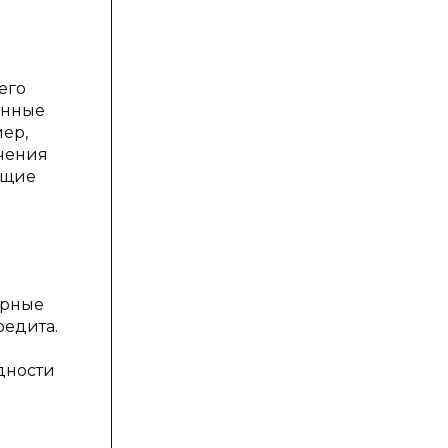
его
онные
ер,
ечения
ющие
урные
редита.
дности