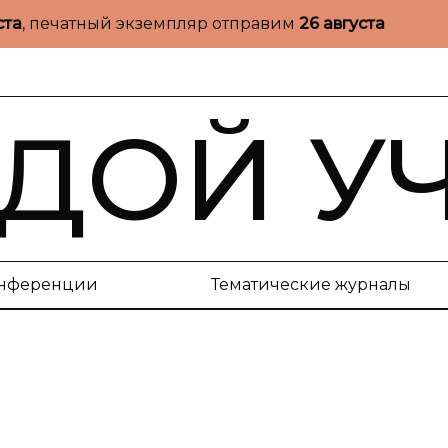
ста
, печатный экземпляр отправим
26 августа
ДОЙ У
нференции
Тематические журналы