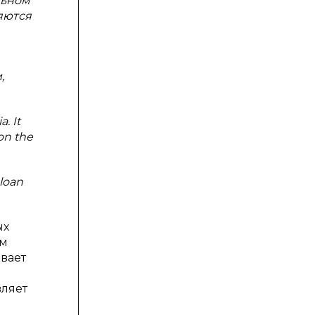
льном
яются
,
. It
 on the
 loan
ых
ом
вает
вляет