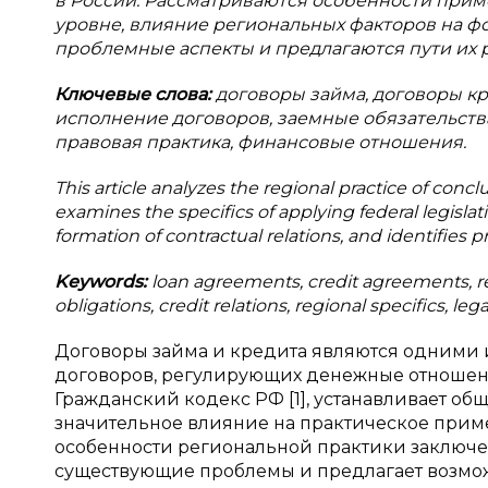
в России. Рассматриваются особенности прим
уровне, влияние региональных факторов на 
проблемные аспекты и предлагаются пути их 
Ключевые слова:
договоры займа, договоры кр
исполнение договоров, заемные обязательств
правовая практика, финансовые отношения.
This article analyzes the regional practice of con
examines the specifics of applying federal legislati
formation of contractual relations, and identifies 
Keywords:
loan agreements, credit agreements, reg
obligations, credit relations, regional specifics, lega
Договоры займа и кредита являются одними 
договоров, регулирующих денежные отношени
Гражданский кодекс РФ [1], устанавливает о
значительное влияние на практическое приме
особенности региональной практики заключе
существующие проблемы и предлагает возмо