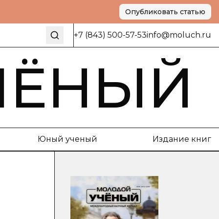
Опубликовать статью
+7 (843) 500-57-53
info@moluch.ru
ЧЁНЫЙ
Юный ученый
Издание книг