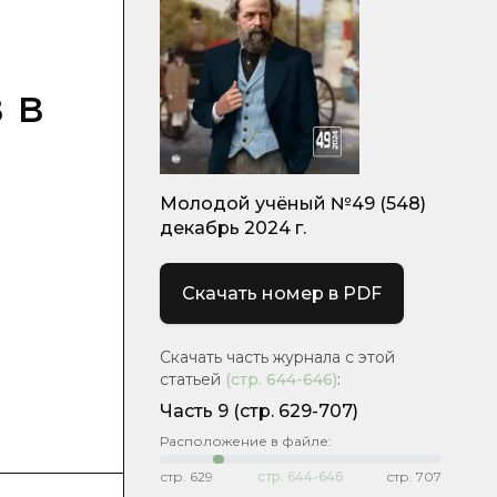
 в
Молодой учёный №49 (548)
декабрь 2024 г.
Скачать номер в PDF
Скачать часть журнала с этой
статьей
(стр.
644-646
)
:
Часть 9
(стр. 629-707)
Расположение в файле:
стр.
629
стр.
644-646
стр.
707