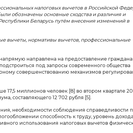
ессиональных налоговых вычетов в Российской Фед
были обозначены основные сходства и различия и
еспублики Беларусь путём внесения изменений в
ые вычеты, нормативы вычетов, профессиональные
 напрямую направлена на предоставление граждан
ы подстроиться под запросы современного общества
лярному совершенствованию механизмов регулиров
 17,5 миллионов человек [8] во втором квартале 20
а, составляющего 12 702 рубля [5].
ления, необходимости соблюдения справедливости 
огообложении способность к труду, уровень дохода,
ктивного использования налоговых вычетов физиче