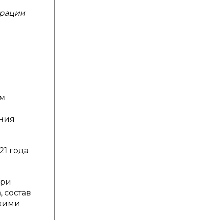
ерации
ам
ания
21 года
при
 состав
скими