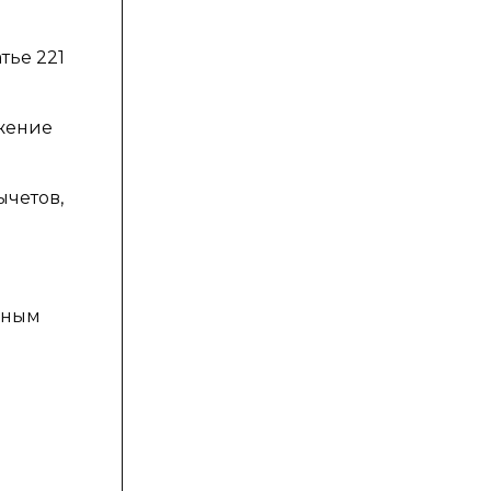
тье 221
ожение
четов,
нным