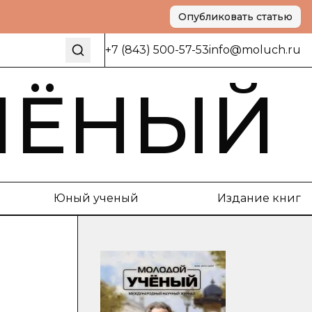
Опубликовать статью
+7 (843) 500-57-53
info@moluch.ru
ЧЁНЫЙ
Юный ученый
Издание книг