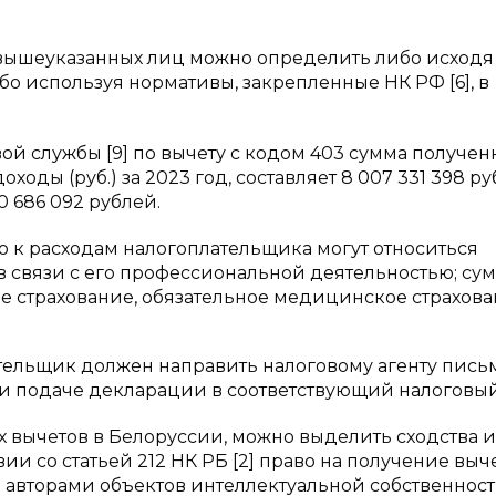
 вышеуказанных лиц можно определить либо исходя
о используя нормативы, закрепленные НК РФ [6], в
ой службы [9] по вычету с кодом 403 сумма получен
ды (руб.) за 2023 год, составляет 8 007 331 398 ру
0 686 092 рублей.
то к расходам налогоплательщика могут относиться
 в связи с его профессиональной деятельностью; су
е страхование, обязательное медицинское страхова
тельщик должен направить налоговому агенту пис
и подаче декларации в соответствующий налоговый
 вычетов в Белоруссии, можно выделить сходства и
вии со статьей 212 НК РБ [2] право на получение выч
 авторами объектов интеллектуальной собственност