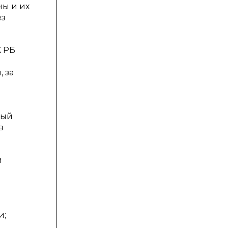
ны и их
ез
К РБ
 за
вый
в
и
и;