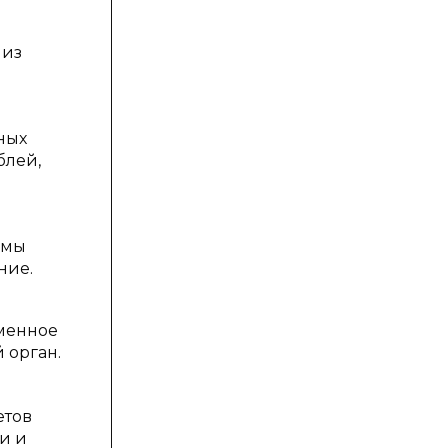
 из
ных
блей,
ммы
ние.
ьменное
 орган.
етов
и и