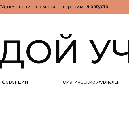
ста
, печатный экземпляр отправим
19 августа
ДОЙ У
нференции
Тематические журналы