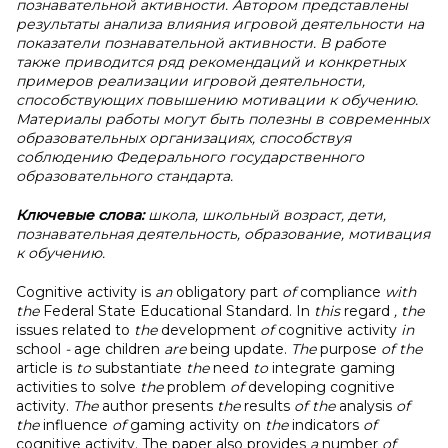
познавательной активности. Автором представлены
результаты анализа влияния игровой деятельности на
показатели познавательной активности. В работе
также приводится ряд рекомендаций и конкретных
примеров реализации игровой деятельности,
способствующих повышению мотивации к обучению.
Материалы работы могут быть полезны в современных
образовательных организациях, способствуя
соблюдению Федерального государственного
образовательного стандарта.
Ключевые слова:
школа, школьный возраст, дети,
познавательная деятельность, образование, мотивация
к обучению.
Cognitive
activity
is
an
obligatory
part
of
compliance
with
the
Federal
State
Educational
Standard.
In
this
regard
, the
issues
related
to
the
development
of
cognitive
activity
in
school
-
age
children
are
being
update.
The
purpose
of the
article
is
to
substantiate
the
need
to
integrate
gaming
activities
to
solve
the
problem
of
developing
cognitive
activity.
The
author
presents
the
results
of the
analysis
of
the
influence
of
gaming
activity
on
the
indicators
of
cognitive
activity.
The
paper
also
provides
a
number
of