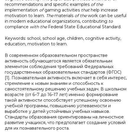
recommendations
and
specific
examples
of the
implementation
of
gaming
activities
that
help
increase
motivation
to
learn.
The
materials
of the
work
can
be
useful
in
modern
educational
organizations,
contributing
to
compliance
with the
Federal
State
Educational
Standard.
Keywords:
school,
school
age,
children,
cognitive
activity,
education, motivation
to
learn.
В современном образовательном пространстве
активность обучающегося является обязательным
элементом соблюдения требований Федеральных
государственных образовательных стандартов (ФГОС)
[1]. Познавательная активность включает в себя интерес,
стремление к новым знаниям и способность к
самостоятельному решению учебных задач. В школьном
возрасте (от 6–7 до 16–17 лет) именно формирование
такой активности способствует успешному освоению
учебной программы, повышению успеваемости и
выработке у детей устойчивых учебных навыков.
Стандарты образования ориентированы на личностное
развитие учащихся, что предполагает создание условий
для их познавательного роста.