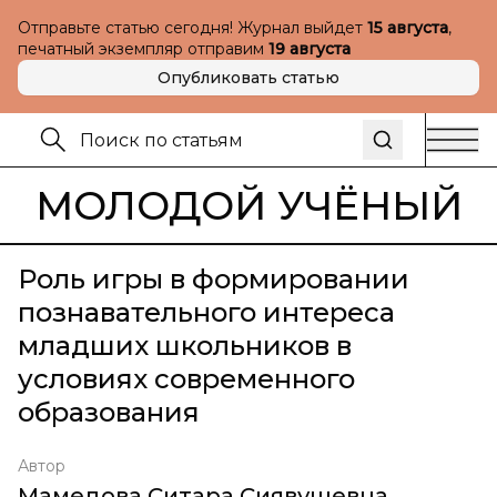
Отправьте статью сегодня! Журнал выйдет
15 августа
,
печатный экземпляр отправим
19 августа
Опубликовать статью
МОЛОДОЙ УЧЁНЫЙ
Роль игры в формировании
познавательного интереса
младших школьников в
условиях современного
образования
Автор
Мамедова Ситара Сиявушевна