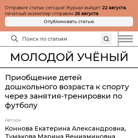
Отправьте статью сегодня! Журнал выйдет
22 августа
,
печатный экземпляр отправим
26 августа
Опубликовать статью
МОЛОДОЙ УЧЁНЫЙ
Приобщение детей
дошкольного возраста к спорту
через занятия-тренировки по
футболу
Авторы
Коннова Екатерина Александровна
,
Тумакова Марина Вениаминовна