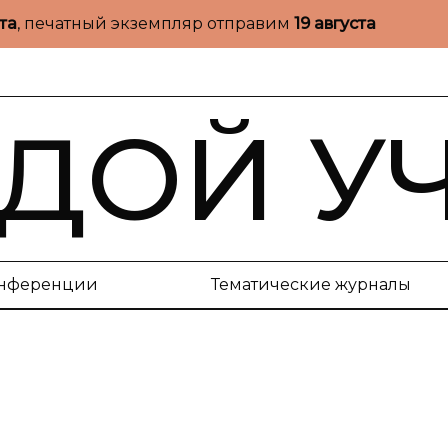
ста
, печатный экземпляр отправим
19 августа
ДОЙ У
нференции
Тематические журналы