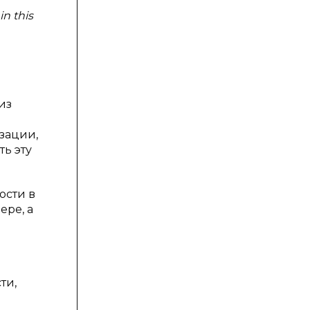
in this
из
зации,
ь эту
ости в
ере, а
ти,