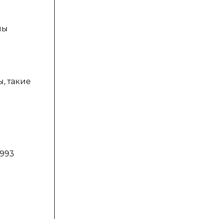
о
ны
, такие
1993