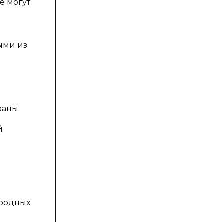
е могут
ыми из
раны.
й
иродных