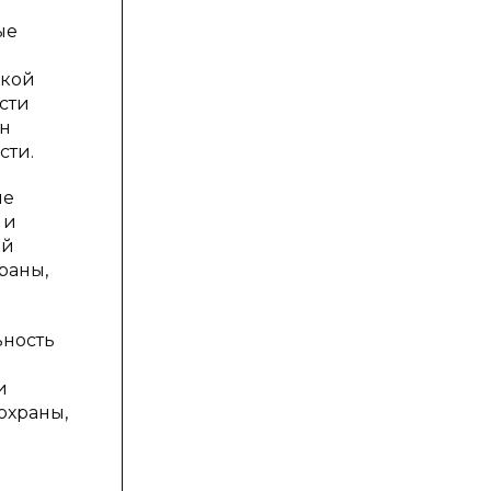
ые
й
ской
сти
он
сти.
ие
 и
ый
раны,
ьность
и
охраны,