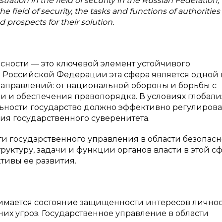
ration in the field of security in the Russian Federation,
field of security, the tasks and functions of authorities 
d prospects for their solution.
асности — это ключевой элемент устойчивого
В Российской Федерации эта сфера является одной 
направлений: от национальной обороны и борьбы с
 и обеспечения правопорядка. В условиях глобали
ьности государство должно эффективно регулироват
ия государственного суверенитета.
и государственного управления в области безопасн
ктуру, задачи и функции органов власти в этой сф
тивы ее развития.
имается состояние защищенности интересов личнос
них угроз. Государственное управление в области