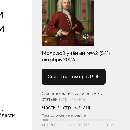
и
и
Молодой учёный №42 (541)
октябрь 2024 г.
Скачать номер в PDF
Скачать часть журнала с этой
статьей
(стр.
144-148
)
:
Часть 3
(стр. 143-211)
и,
бласти
Расположение в файле:
стр.
143
стр.
144-148
стр.
211