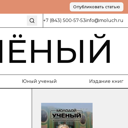
Опубликовать статью
+7 (843) 500-57-53
info@moluch.ru
ЧЁНЫЙ
Юный ученый
Издание книг