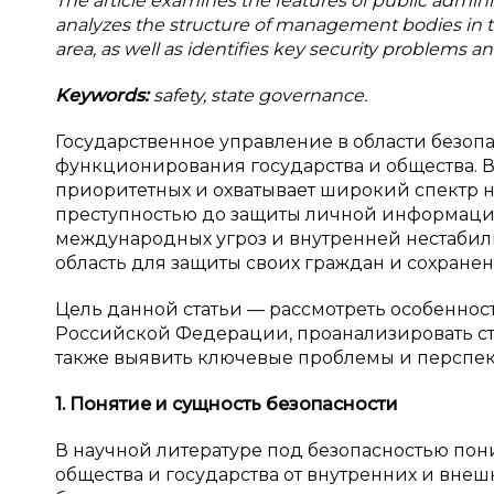
The article examines the features of public administ
analyzes the structure of management bodies in the 
area, as well as identifies key security problems an
Keywords:
safety, state governance.
Государственное управление в области безоп
функционирования государства и общества. 
приоритетных и охватывает широкий спектр 
преступностью до защиты личной информации
международных угроз и внутренней нестабил
область для защиты своих граждан и сохранен
Цель данной статьи — рассмотреть особенност
Российской Федерации, проанализировать стру
также выявить ключевые проблемы и перспек
1. Понятие и
сущность безопасности
В научной литературе под безопасностью пон
общества и государства от внутренних и внеш