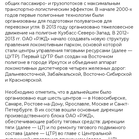
общих пассажиро- и грузопотоков с максимальным
транспортно-логистическим эффектом. В начале 2000-х
годов первые полигонные технологии были
организованы для подготовки полувагонов для
перевозки угля. В 2013 году организовано тяжеловесное
движение на полигоне Кузбасс-Северо-Запад. В 2012–
2013 гг. ОАО «РЖД» начало создавать новую структуру
правления локомотивным парком, основой которой
стали центры управления тяговыми ресурсами (далее —
ЦУТР). Первый ЦУТР был создан на Восточном
полигоне в городе Иркутск и объединил аппарат
локомотивных диспетчеров четырех железных дорог:
Дальневосточной, Забайкальской, Восточно-Сибирской
и Красноярской.
Необходимо отметить, что в дальнейшем было
организовано еще шесть центров — в Новосибирске,
Самаре, Ростове-на-Дону, Ярославле, Москве и Санкт-
Петербурге. В их состав вошли основные дирекции
производственного блока ОАО «РЖД»,
обеспечивающие работу тяговых средств: дирекции
тяги (далее — ЦТ) и по ремонту тягового подвижного
состава (далее — ЦТР) во главе с Центральной