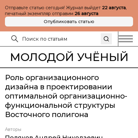
Отправьте статью сегодня! Журнал выйдет
22 августа
,
печатный экземпляр отправим
26 августа
Опубликовать статью
МОЛОДОЙ УЧЁНЫЙ
Роль организационного
дизайна в проектировании
оптимальной организационно-
функциональной структуры
Восточного полигона
Авторы
Поляков Андрей Николаевич
,