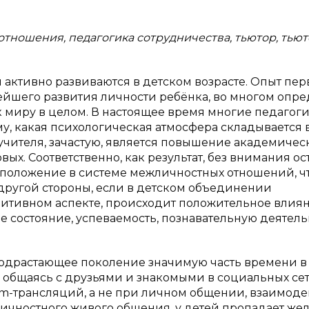
тношения, педагогика сотрудничества, тьютор, тью
активно развиваются в детском возрасте. Опыт пер
ейшего развития личности ребёнка, во многом опре
 к миру в целом. В настоящее время многие педагоги
у, какая психологическая атмосфера складывается 
й учителя, зачастую, является повышение академичес
вых. Соответственно, как результат, без внимания ос
 положение в системе межличностных отношений, ч
 другой стороны, если в детском объединении
итивном аспекте, происходит положительное влия
е состояние, успеваемость, познавательную деятель
подрастающее поколение значимую часть времени в
, общаясь с друзьями и знакомыми в социальных сет
am-трансляций, а не при личном общении, взаимод
ежличностного живого общения, у детей пропадает же