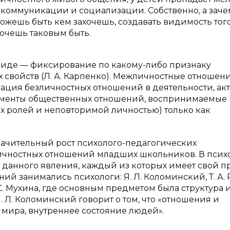
в коммуникации и социализации. Собственно, а зач
можешь быть кем захочешь, создавать видимость тог
хочешь таковым быть.
виде — фиксирование по какому-либо признаку
 свойств (Л. А. Карпенко). Межличностные отношен
ация безличностных отношений в деятельности, акт
гменты общественных отношений, воспринимаемые
 ролей и неповторимой личностью) только как
ачительный рост психолого-педагогических
чностных отношений младших школьников. В псих
данного явления, каждый из которых имеет свой п
й занимались психологи: Я. Л. Коломинский, Т. А. 
 В. С. Мухина, где основным предметом была структура 
. Л. Коломинский говорит о том, что «отношения и
мира, внутреннее состояние людей».