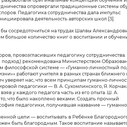
и разработали оригинальные концепции обучения и
рудничества опровергали традиционные системы об
споров. Педагогика сотрудничества дала импульс
нициировала деятельность авторских школ [3].
ь бы сосредоточиться на трудах Шалвы Александров
м большое количество книг о воспитании и обучен
оров, провозгласивших педагогику сотрудничества.
й подход) рекомендована Министерством Образова
им философской системе — «Гуманно-личностный по
зни»» работают учителя в разных странах ближнего 
ч уверяет нас, что всем принципам гуманно-личнос
овой педагогики — В. А. Сухомлинского, Я. Корчака 
 взяв у каждого педагога часть из его опыта. Ш. А.
то, что было накоплено веками. Создать прочный
софия педагогики, получившая название — гуманно
шенной цели — воспитывать в Ребёнке Благородног
лжен быть благородным. Такое воспитание называет