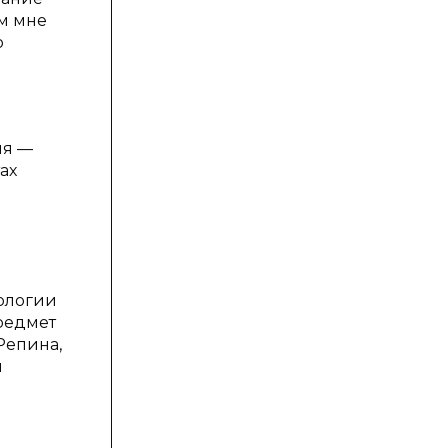
ем мне
о
ия —
ах
ологии
редмет
Репина,
и