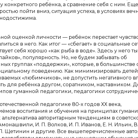
 конкретного ребёнка, а сравнение себя с ним. Еще
остью пойти вниз, ситуация успеха, в условиях веч
днодостижима.
ной оценкой личности — ребёнок перестает чувств
иться в него. Как итог — «сбегает» в социальные сет
ует себя хорошо «как рыба в воде». Здесь у него т
айков», популярность. Но, не будем забывать об
ных группах «поддержки», которые, в большинстве 
исоциальному поведению. Как минимизировать детей
ваемых «любимчиков», не допустить негативного 
ать для ребёнка другом, соратником, наставником. 
пов гуманной педагогики, педагогики сотрудничес
течественной педагогике 80-х годов ХХ века,
иёмов воспитания и обучения на принципах гумани
к альтернатива авторитарным тенденциям в советск
монашвили, И. П. Волков, И. П. Иванов, Е. Н. Ильин, В.
М. П. Щетинин и другие. Все вышеперечисленные авт