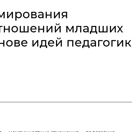
мирования
тношений младших
нове идей педагоги