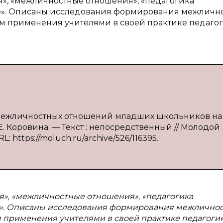
я», «межличностные отношения», «педагогика
ие». Описаны исследования формирования межличн
 применения учителями в своей практике педаго
 межличностных отношений младших школьников на
. Коровина. — Текст : непосредственный // Молодой
L: https://moluch.ru/archive/526/116395.
я», «межличностные отношения», «педагогика
е». Описаны исследования формирования межлично
применения учителями в своей практике педагоги