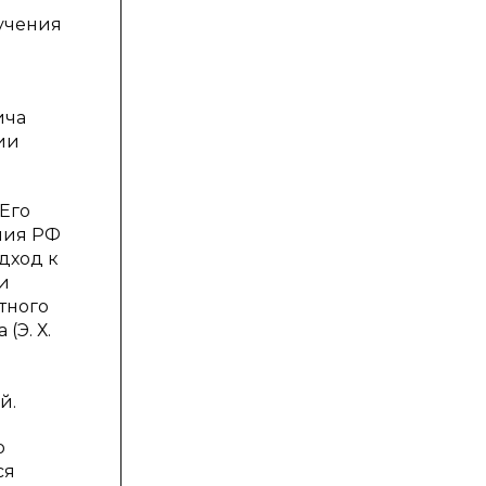
учения
ича
ии
 Его
ния РФ
дход к
и
тного
(Э. Х.
й.
о
ся