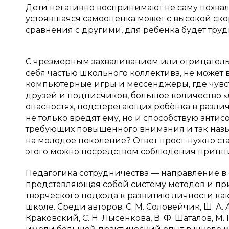
Дети негативно воспринимают не саму похвалу
устоявшаяся самооценка может с высокой скор
сравнения с другими, для ребёнка будет тру
С чрезмерным захваливанием или отрицатель
себя частью школьного коллектива, не может вл
компьютерные игры и мессенджеры, где чувств
друзей и подписчиков, большое количество «л
опасностях, подстерегающих ребёнка в различ
не только вредят ему, но и способствую ант
требующих повышенного внимания и так назы
на молодое поколение? Ответ прост: нужно ст
этого можно посредством соблюдения принци
Педагогика сотрудничества — направление в о
представляющая собой систему методов и пр
творческого подхода к развитию личности ка
школе. Среди авторов: С. М. Соловейчик, Ш. А. А
Краковский, С. Н. Лысенкова, В. Ф. Шаталов, 