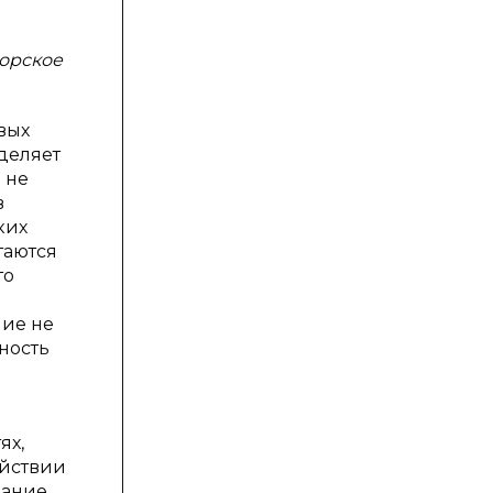
торское
вых
деляет
 не
в
ких
таются
то
ние не
ность
ях,
ействии
лание