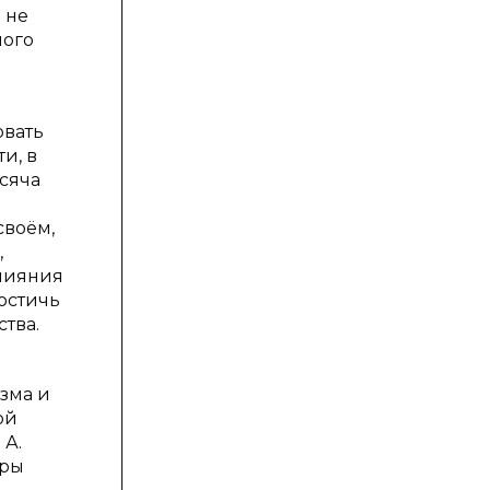
 не
ного
овать
и, в
ысяча
своём,
,
влияния
Достичь
тва.
зма и
ой
 А.
оры