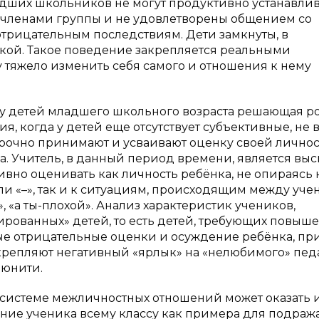
адших школьников не могут продуктивно устанавлив
 членами группы и не удовлетворены общением со
 отрицательным последствиям. Дети замкнуты, в
кой. Такое поведение закрепляется реальными
у тяжело изменить себя самого и отношения к нему
 детей младшего школьного возраста решающая р
, когда у детей еще отсутствует субъективные, не 
орочно принимают и усваивают оценку своей личнос
а. Учитель, в данный период времени, является вы
ивно оценивать как личность ребёнка, не опираясь 
ли «–», так и к ситуациям, происходящим между уч
 «а ты-плохой». Анализ характеристик учеников,
ированных» детей, то есть детей, требующих повыш
ые отрицательные оценки и осуждение ребёнка, пр
икрепляют негативный «ярлык» на «нелюбимого» пед
ьюнити.
 системе межличностных отношений может оказать 
ние ученика всему классу как примера для подраж