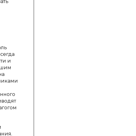
ать
оль
всегда
ти и
сшим
на
ениками
енного
иводят
агогом
и
ания.