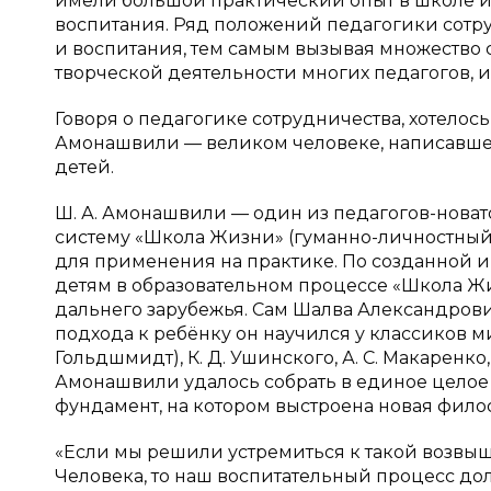
имели большой практический опыт в школе 
воспитания. Ряд положений педагогики сот
и воспитания, тем самым вызывая множество 
творческой деятельности многих педагогов, и
Говоря о педагогике сотрудничества, хотелос
Амонашвили — великом человеке, написавше
детей.
Ш. А. Амонашвили — один из педагогов-новат
систему «Школа Жизни» (гуманно-личностны
для применения на практике. По созданной 
детям в образовательном процессе «Школа Жи
дальнего зарубежья. Сам Шалва Александрови
подхода к ребёнку он научился у классиков мир
Гольдшмидт), К. Д. Ушинского, А. С. Макаренко,
Амонашвили удалось собрать в единое целое 
фундамент, на котором выстроена новая фило
«Если мы решили устремиться к такой возвы
Человека, то наш воспитательный процесс до