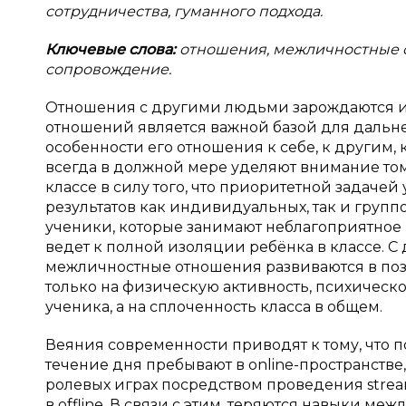
сотрудничества, гуманного подхода.
Ключевые слова:
отношения, межличностные о
сопровождение.
Отношения с другими людьми зарождаются и 
отношений является важной базой для дальн
особенности его отношения к себе, к другим,
всегда в должной мере уделяют внимание том
классе в силу того, что приоритетной задаче
результатов как индивидуальных, так и группо
ученики, которые занимают неблагоприятное
ведет к полной изоляции ребёнка в классе. С
межличностные отношения развиваются в поз
только на физическую активность, психическо
ученика, а на сплоченность класса в общем.
Веяния современности приводят к тому, что 
течение дня пребывают в online-пространстве
ролевых играх посредством проведения stre
в offline. В связи с этим, теряются навыки м