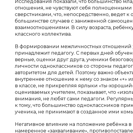
Исследования показали, что большинство мл
отношения, не чувствуют себя полноценными
сверстниками, что, непосредственно, ведет к
большинстве случаев с заниженной самооцен
взаимоотношениями. В силу возраста, ребёнк
классного коллектива.
В формировании межличностных отношений у
принадлежит педагогу. С первых дней обучения
верные, оценки друг друга, ученики безогов
личности одноклассников со стороны педагог
авторитетом для детей. Поэтому важно объект
внутреннее отношение к нему со знаком «+» и
в классе, не прикрепляя ярлыки «ты-хороший»,
оцениваемых учителем, показывает, что «изол
внимания, не любят сами педагоги. Регулярн
к тому, что большинство одноклассников пр
ученика, не принимают в созданное ими ком
Негативное влияние на положение ребёнка в
намеренное «захваливание», противопоставле