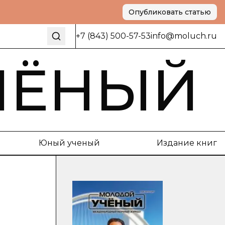
Опубликовать статью
+7 (843) 500-57-53
info@moluch.ru
ЧЁНЫЙ
Юный ученый
Издание книг