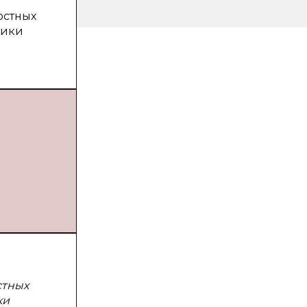
остных
гики
стных
ки