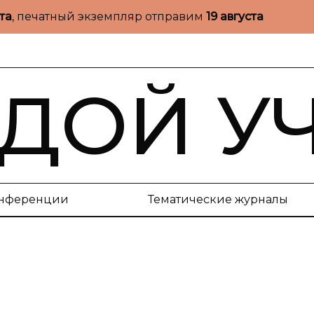
ста
, печатный экземпляр отправим
19 августа
ДОЙ У
нференции
Тематические журналы