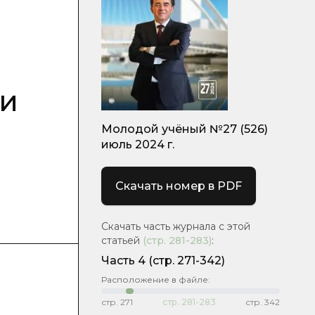
ки
Молодой учёный №27 (526)
июль 2024 г.
Скачать номер в PDF
Скачать часть журнала с этой
статьей
(стр.
281-283
)
:
Часть 4
(стр. 271-342)
Расположение в файле:
стр.
271
стр.
281-283
стр.
342