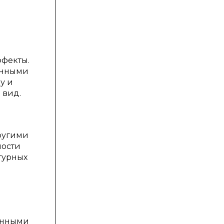
фекты.
енными
у и
 вид.
другими
ности
турных
енными