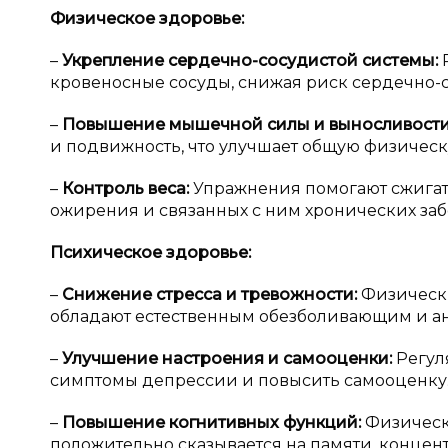
Физическое здоровье:
–
Укрепление сердечно-сосудистой системы:
кровеносные сосуды, снижая риск сердечно-
–
Повышение мышечной силы и
выносливост
и подвижность, что улучшает общую физическ
–
Контроль веса:
Упражнения помогают сжигат
ожирения и связанных с ним хронических за
Психическое здоровье:
–
Снижение стресса и
тревожности:
Физическ
обладают естественным обезболивающим и а
–
Улучшение настроения и
самооценки:
Регул
симптомы депрессии и повысить самооценку
–
Повышение когнитивных функций:
Физическ
положительно сказывается на памяти, концен