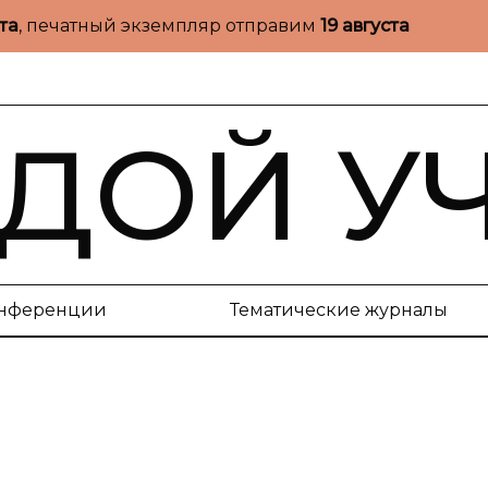
ста
, печатный экземпляр отправим
19 августа
ДОЙ У
нференции
Тематические журналы