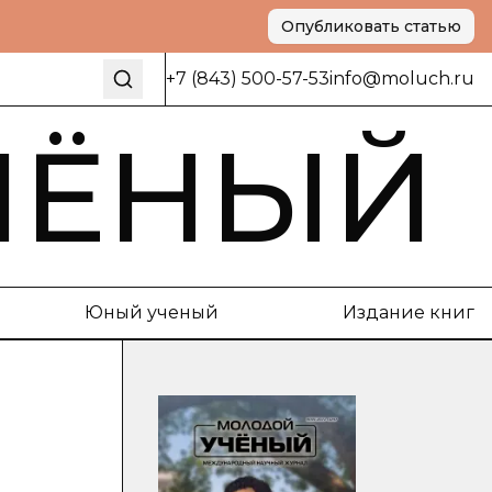
Опубликовать статью
+7 (843) 500-57-53
info@moluch.ru
ЧЁНЫЙ
Юный ученый
Издание книг