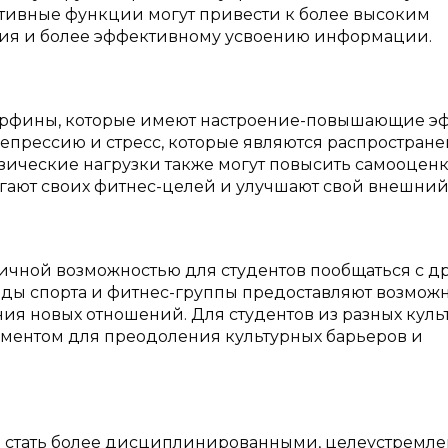
тивные функции могут привести к более высоким
ия и более эффективному усвоению информации.
рфины, которые имеют настроение-повышающие эф
депрессию и стресс, которые являются распростран
зические нагрузки также могут повысить самооценк
игают своих фитнес-целей и улучшают свой внешний
личной возможностью для студентов пообщаться с 
иды спорта и фитнес-группы предоставляют возмож
ния новых отношений. Для студентов из разных куль
ументом для преодоления культурных барьеров и
ам стать более дисциплинированными, целеустремл