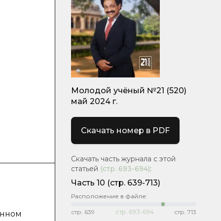
Молодой учёный №21 (520)
май 2024 г.
Скачать номер в PDF
Скачать часть журнала с этой
статьей
(стр.
693-694
)
:
Часть 10
(стр. 639-713)
Расположение в файле:
стр.
639
стр.
693-694
стр.
713
енном