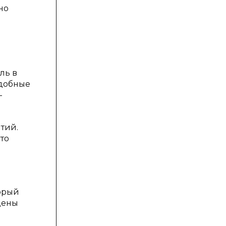
но
ль в
удобные
-
тий.
то
орый
дены