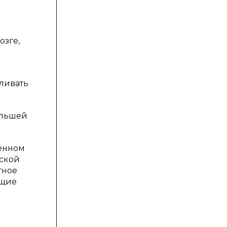
зге,
ливать
ольшей
менном
еской
тное
ющие