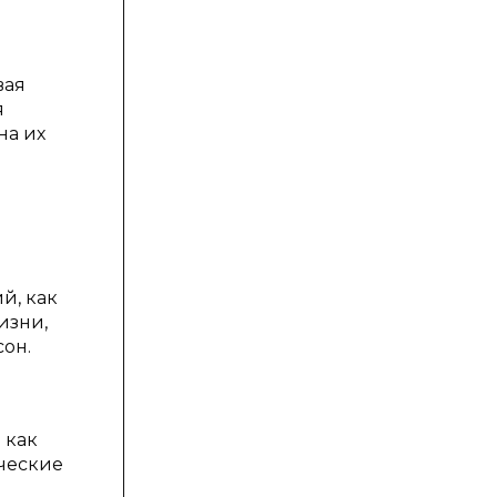
вая
я
на их
й, как
изни,
он.
 как
ические