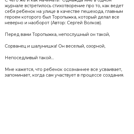
С чего же и как начинать? Однажды мне в одном
журнале встретилось стихотворение про то, как ведет
себя ребенок на улице в качестве пешехода, главным
героем которого был Торопыжка, который делал все
неверно и наоборот (Автор: Сергей Волков).
Перед вами Торопыжка, непослушный он такой,
Сорванец и шалунишка! Он веселый, озорной,
Непоседливый такой…
Мне кажется, что ребенок осознаннее все усваивает,
запоминает, когда сам участвует в процессе создания.