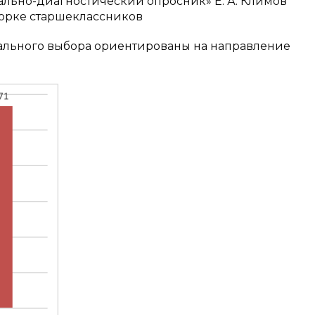
ально-диагностический опросник» Е. А. Климов
борке старшеклассников
ального выбора ориентированы на направление