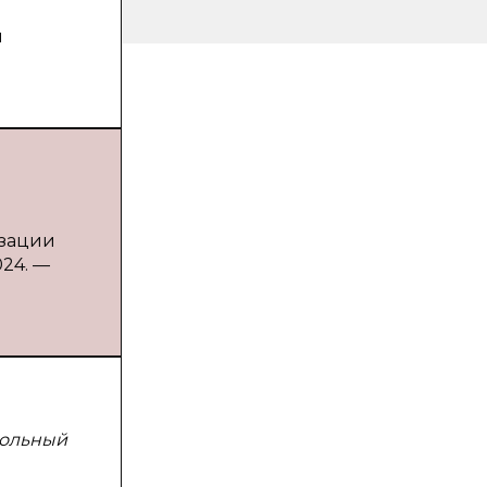
й
изации
024. —
кольный