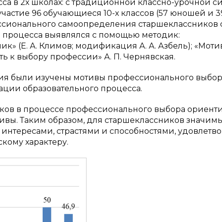
са в 2х школах: с традиционной классно-урочной с
участие 96 обучающиеся 10-х классов (57 юношей и 3
ссионального самоопределения старшеклассников 
о процесса выявлялся с помощью методик:
 (Е. А. Климов; модификация А. А. Азбель); «Мот
сть к выбору профессии» А. П. Чернявская.
ния были изучены мотивы профессионального выбо
ации образовательного процесса.
ов в процессе профессионального выбора ориент
ивы. Таким образом, для старшеклассников значим
 интересами, страстями и способностями, удовлетв
скому характеру.