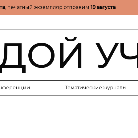
ста
, печатный экземпляр отправим
19 августа
ДОЙ У
нференции
Тематические журналы