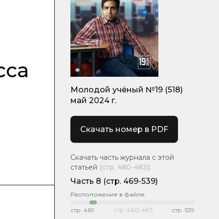
сса
Молодой учёный №19 (518)
май 2024 г.
Скачать номер в PDF
Скачать часть журнала с этой
статьей
(стр.
480-483
)
:
Часть 8
(стр. 469-539)
Расположение в файле:
стр.
469
стр.
480-483
стр.
539