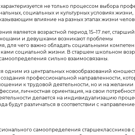
арактеризуется не только процессом выбора проф
нальных, социальных и культурных условиях жизни,
азывающим влияние на разных этапах жизни челов
ия является возрастной период 15–17 лет, старший
юношами и девушками возникают проблемы
ия, для чего важно обладать социальными компете
ками социальной жизни. В старшем школьном возр
 самоопределения сильно взаимосвязаны.
я одним из центральных новообразований юношес
 с создания профессиональной направленности, кото
ношении к трудовой деятельности, но и на желании
фессии, личностная ориентация, на свои потребнос
деятельности делается на индивидуализацию проце
да будут различаться в соответствии с направлени
ионального самоопределения старшеклассников с