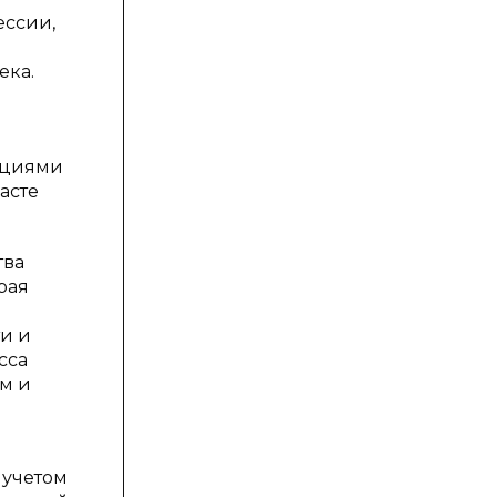
ессии,
ека.
нциями
асте
тва
рая
ти и
сса
ем и
 учетом