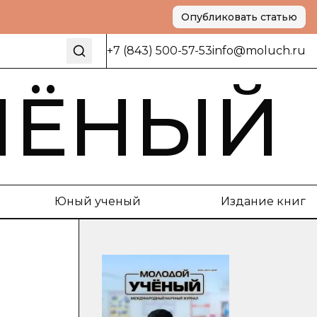
Опубликовать статью
+7 (843) 500-57-53
info@moluch.ru
ЧЁНЫЙ
Юный ученый
Издание книг