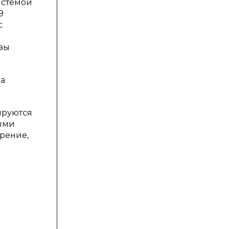
истемой
9
с
ивы
ра
ируются
ыми
орение,