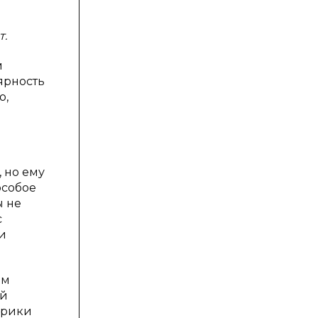
т.
м
ярность
о,
 но ему
особое
ы не
с
и
ом
ой
орики