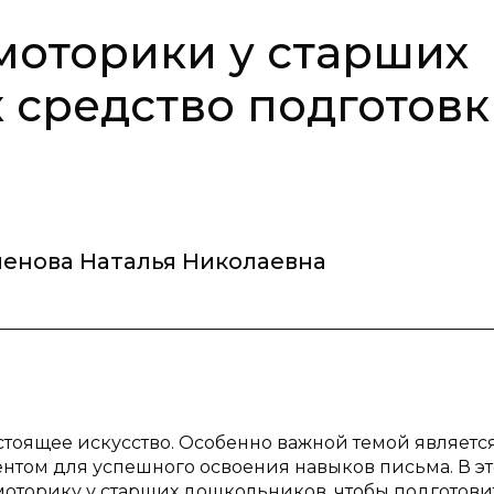
моторики у старших
 средство подготовк
енова Наталья Николаевна
стоящее искусство. Особенно важной темой являетс
ентом для успешного освоения навыков письма. В э
моторику у старших дошкольников, чтобы подготови