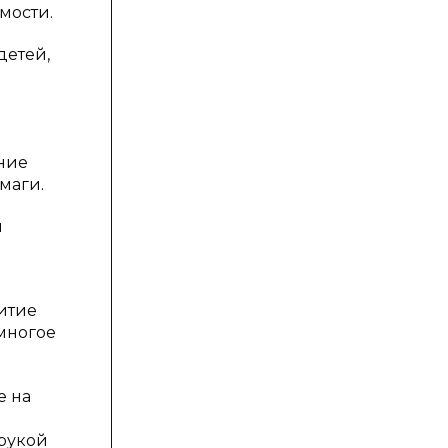
мости.
детей,
ние
маги.
й
итие
 многое
е на
рукой