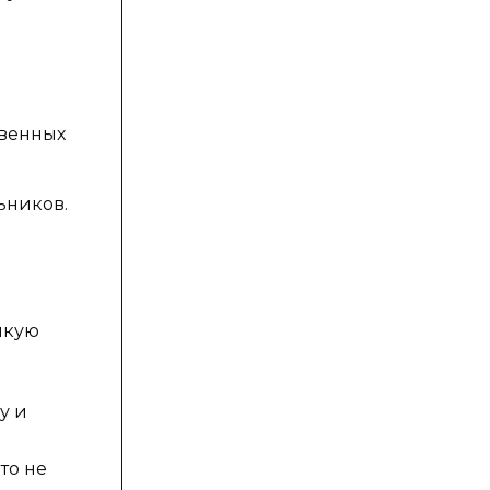
твенных
ьников.
лкую
у и
то не