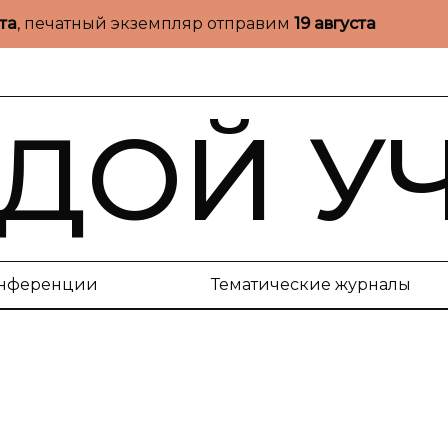
ста
, печатный экземпляр отправим
19 августа
ДОЙ У
нференции
Тематические журналы