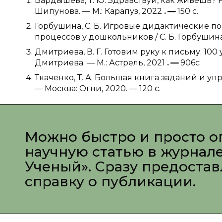
Бардышева, Т. Ю. Здравствуй, как живешь? Р
Шипунова. — М.: Карапуз, 2022
.
—
150 c.
Горбушина, С. Б. Игровые дидактические п
процессов у дошкольников / С. Б. Горбушина. 
Дмитриева, В. Г. Готовим руку к письму. 10
Дмитриева. — М.: Астрель, 2021
.
—
906c
Ткаченко, Т. А. Большая книга заданий и уп
— Москва: Огни, 2020. — 120 c.
Можно быстро и просто о
научную статью в журнал
Ученый». Сразу предоста
справку о публикации.