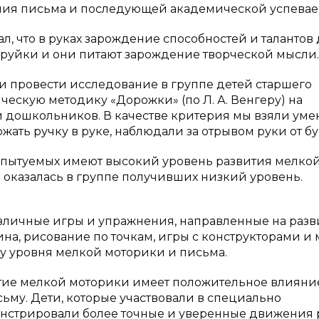
ния письма и последующей академической успевае
, что в руках зарождение способностей и талантов 
струйки и они питают зарождение творческой мысли.
 провести исследование в группе детей старшего
ескую методику «Дорожки» (по Л. А. Венгеру) на
 дошкольников. В качестве критерия мы взяли уме
жать ручку в руке, наблюдали за отрывом руки от бу
испытуемых имеют высокий уровень развития мелко
 оказалась в группе получивших низкий уровень.
азличные игры и упражнения, направленные на разв
ина, рисование по точкам, игры с конструкторами и
ку уровня мелкой моторики и письма.
итие мелкой моторики имеет положительное влияни
ьму. Дети, которые участвовали в специально
онстрировали более точные и уверенные движения 