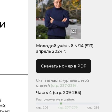
и
Молодой учёный №14 (513)
апрель 2024 г.
Скачать номер в PDF
Скачать часть журнала с этой
статьей
(стр.
237-239
)
:
Часть 4
(стр. 209-283)
Расположение в файле:
я
той
стр.
209
стр.
237-239
стр.
283
ть их