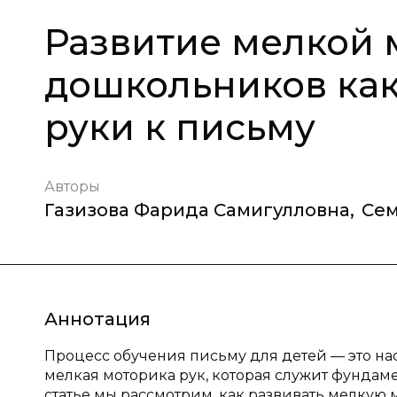
Развитие мелкой 
дошкольников как
руки к письму
Авторы
Газизова Фарида Самигулловна
,
Сем
Аннотация
Процесс обучения письму для детей — это на
мелкая моторика рук, которая служит фундам
статье мы рассмотрим, как развивать мелкую 