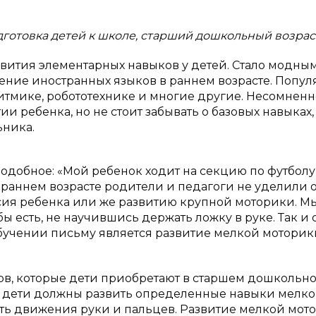
дготовка детей к школе, старший дошкольный возрас
звития элементарных навыков у детей. Стало модны
ние иностранных языков в раннем возрасте. Попул
тмике, робототехнике и многие другие. Несомненн
и ребенка, но не стоит забывать о базовых навыках,
ника.
одобное: «Мой ребенок ходит на секцию по футболу,
о в раннем возрасте родители и педагоги не уделили 
ия ребенка или же развитию крупной моторики. М
бы есть, не научившись держать ложку в руке. Так и 
бучении письму является развитие мелкой моторик
в, которые дети приобретают в старшем дошкольн
ть, дети должны развить определенные навыки мелк
ать движения руки и пальцев. Развитие мелкой мот