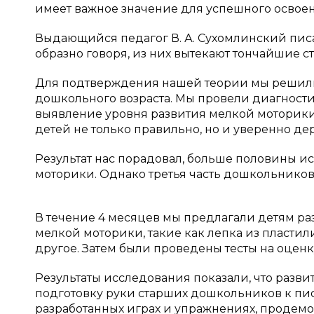
имеет важное значение для успешного освое
Выдающийся педагог В. А. Сухомлинский писал
образно говоря, из них вытекают тончайшие 
Для подтверждения нашей теории мы решили
дошкольного возраста. Мы провели диагностич
выявление уровня развития мелкой моторики
детей не только правильно, но и уверенно дер
Результат нас порадовал, больше половины 
моторики. Однако третья часть дошкольников
В течение 4 месяцев мы предлагали детям р
мелкой моторики, такие как лепка из пластил
другое. Затем были проведены тесты на оцен
Результаты исследования показали, что разв
подготовку руки старших дошкольников к пис
разработанных играх и упражнениях, продем