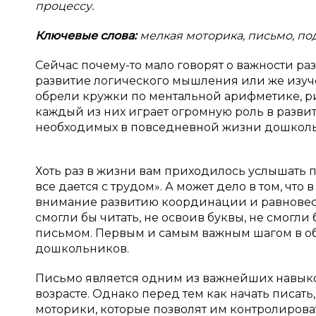
процессу.
Ключевые слова:
мелкая моторика, письмо, по
Сейчас почему-то мало говорят о важности ра
развитие логического мышления или же изуче
обрели кружки по ментальной арифметике, ри
каждый из них играет огромную роль в развити
необходимых в повседневной жизни дошколь
Хоть раз в жизни вам приходилось услышать п
все дается с трудом». А может дело в том, чт
внимание развитию координации и равновес
смогли бы читать, не освоив буквы, не смогли 
письмом. Первым и самым важным шагом в о
дошкольников.
Письмо является одним из важнейших навыко
возрасте. Однако перед тем как начать писа
моторики, которые позволят им контролиров