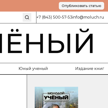
Опубликовать статью
+7 (843) 500-57-53
info@moluch.ru
ЧЁНЫЙ
Юный ученый
Издание книг