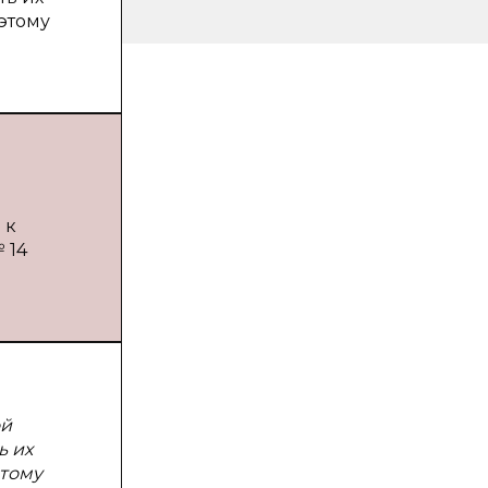
этому
 к
 14
ой
ь их
этому