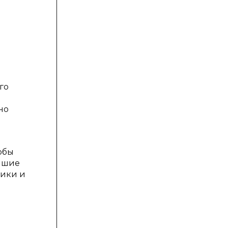
го
но
обы
йшие
рики и