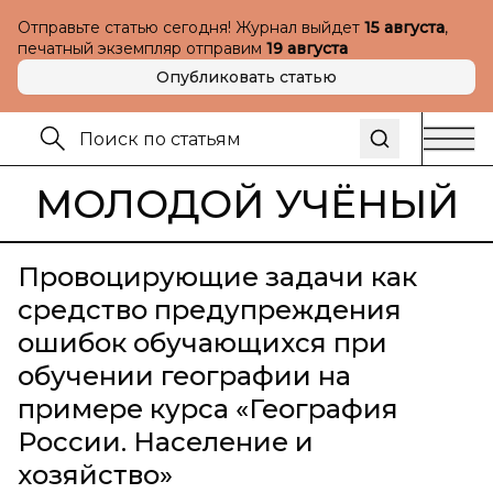
Отправьте статью сегодня! Журнал выйдет
15 августа
,
печатный экземпляр отправим
19 августа
Опубликовать статью
МОЛОДОЙ УЧЁНЫЙ
Провоцирующие задачи как
средство предупреждения
ошибок обучающихся при
обучении географии на
примере курса «География
России. Население и
хозяйство»