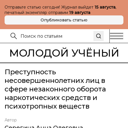
Отправьте статью сегодня! Журнал выйдет
15 августа
,
печатный экземпляр отправим
19 августа
Опубликовать статью
МОЛОДОЙ УЧЁНЫЙ
Преступность
несовершеннолетних лиц в
сфере незаконного оборота
наркотических средств и
психотропных веществ
Автор
Серегина Анна Олеговна