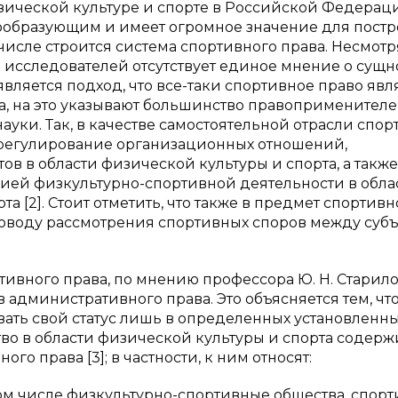
изической культуре и спорте в Российской Федерац
ообразующим и имеет огромное значение для пост
числе строится система спортивного права. Несмотря
исследователей отсутствует единое мнение о сущн
ляется подход, что все-таки спортивное право явл
а, на это указывают большинство правоприменителе
ки. Так, в качестве самостоятельной отрасли спор
 регулирование организационных отношений,
ов в области физической культуры и спорта, а также
ией физкультурно-спортивной деятельности в обла
 [2]. Стоит отметить, что также в предмет спортивн
оводу рассмотрения спортивных споров между суб
ртивного права, по мнению профессора Ю. Н. Старило
 административного права. Это объясняется тем, чт
вать свой статус лишь в определенных установленн
во в области физической культуры и спорта содерж
 права [3]; в частности, к ним относят:
том числе физкультурно-спортивные общества, спорт