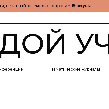
ста
, печатный экземпляр отправим
19 августа
ДОЙ У
нференции
Тематические журналы