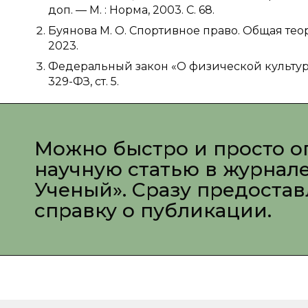
доп. — М. : Норма, 2003. С. 68.
Буянова М. О. Спортивное право. Общая теори
2023.
Федеральный закон «О физической культуре
329-ФЗ, ст. 5.
Можно быстро и просто о
научную статью в журнал
Ученый». Сразу предоста
справку о публикации.