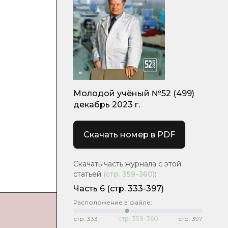
Молодой учёный №52 (499)
декабрь 2023 г.
Скачать номер в PDF
Скачать часть журнала с этой
статьей
(стр.
359-360
)
:
Часть 6
(стр. 333-397)
Расположение в файле:
стр.
333
стр.
359-360
стр.
397