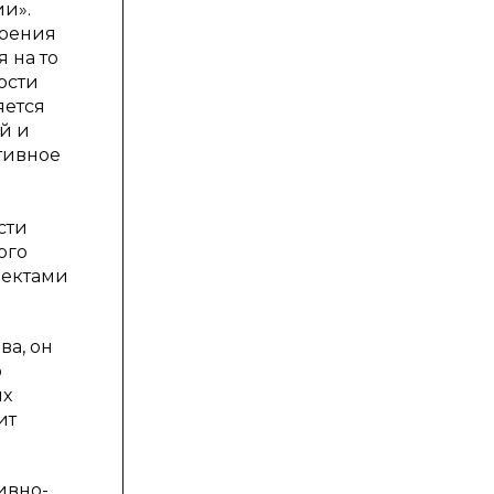
ии».
роения
 на то
ости
яется
й и
тивное
сти
ого
ъектами
ва, он
о
ых
ит
ивно-