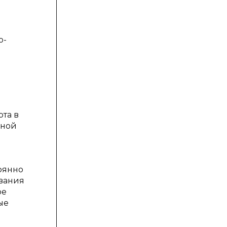
м
о-
та в
ьной
оянно
ования
ое
ые