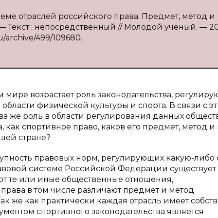
стеме отраслей российского права. Предмет, метод и
 — Текст : непосредственный // Молодой ученый. — 2
u/archive/499/109680.
 мире возрастает роль законодательства, регулир
бласти физической культуры и спорта. В связи с эт
ва же роль в области регулирования данных общес
 как спортивное право, каков его предмет, метод и
ашей стране?
купность правовых норм, регулирующих какую-либо
авовой системе Российской Федерации существует
ют те или иные общественные отношения,
права в том числе различают предмет и метод
Так же как практически каждая отрасль имеет собс
ментом спортивного законодательства является