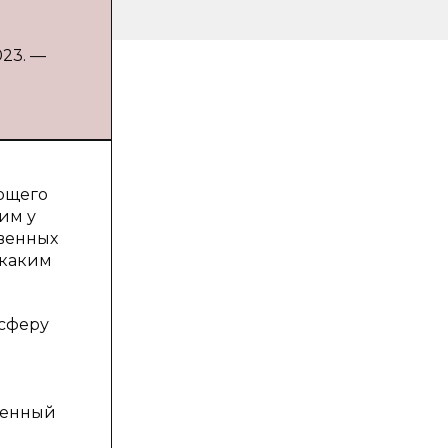
023. —
ующего
им у
твенных
 каким
 сферу
твенный