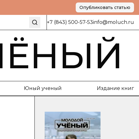
Опубликовать статью
+7 (843) 500-57-53
info@moluch.ru
ЧЁНЫЙ
Юный ученый
Издание книг