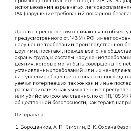
производственных объектов), ст. 218 УК РФ (н
использования взрывчатых, легковоспламеняю
РФ (нарушение требований пожарной безопасно
Данные преступления отличаются по объекту 
предусмотренного ст. 143 УК РФ, имеет основ
нарушение требований производственной безо
другими, посягают, прежде всего, на обществ
охраны труда, и составы нарушения требован
деяния, которые могут быть совершены по н
установленных требований или их ненадлеж
наступление общественно опасных последствий
увечья потерпевших, так же как и иные посл
рассматриваться как умышленные преступле
или убийство (соответственно, по ст. 111, 105 
общественной безопасности, как теракт, например
Литература:
Бороданков, А. П., Глистин, В. К. Охрана бе