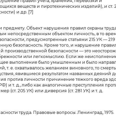
арушение правил учета, хранения, перевозки и
щихся веществ и пиротехнических изделий), и ст. 2
сти) и др. [7]
и предмету. Объект нарушения правил охраны труда
ным непосредственным объектом личность, в то вре
пасности, предусмотренные статьями 215 УК — 219
енную безопасность. Кроме того, и нарушение прави
ий производственной безопасности — это неосторо
ебрежности или легкомыслию. Если же неисполнени
ащее выполнение было умышленным и было направл
, т. е. охватывалось желанием виновного, то смерт
едствия, явившиеся результатом названных деяний 
ния против личности причинение тяжкого вреда зд
УК РФ) и т. д., либо как аналогичные преступления про
 (ст. 205 УК) или диверсия (ст. 281 УК) и т. д.
зопасности труда. Правовые вопросы. Ленинград, 1975.