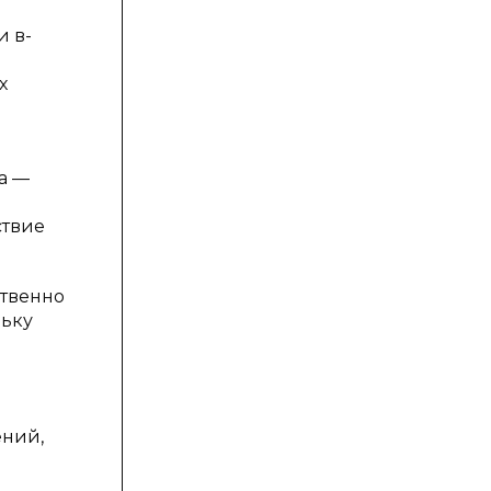
и в-
и
х
а —
ствие
ственно
льку
в
ений,