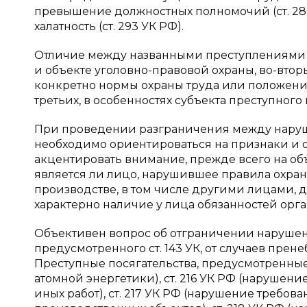
превышение должностных полномочий (ст. 286 
халатность (ст. 293 УК РФ).
Отличие между названными преступлениями кр
и объекте уголовно-правовой охраны, во-втор
конкретно нормы охраны труда или положени
третьих, в особенностях субъекта преступного 
При проведении разграничения между наруше
необходимо ориентироваться на признаки и о
акцентировать внимание, прежде всего на объ
является ли лицо, нарушившее правила охран
производстве, в том числе другими лицами, 
характерно наличие у лица обязанностей орг
Объективен вопрос об отграничении нарушени
предусмотренного ст. 143 УК, от случаев пр
Преступные посягательства, предусмотренные 
атомной энергетики), ст. 216 УК РФ (нарушен
иных работ), ст. 217 УК РФ (нарушение треб