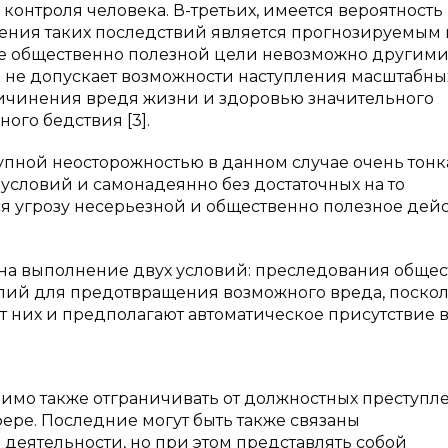
онтроля человека. В-третьих, имеется вероятность
ления таких последствий является прогнозируемым 
ие общественно полезной цели невозможно другим
к не допускает возможности наступления масштабны
ичинения вредя жизни и здоровью значительного
ого бедствия [3].
пной неосторожностью в данном случае очень тонк
 условий и самонадеянно без достаточных на то
 угрозу несерьезной и общественно полезное дей
 на выполнение двух условий: преследования обще
илий для предотвращения возможного вреда, поско
 них и предполагают автоматическое присутствие 
имо также отграничивать от должностных преступл
ре. Последние могут быть также связаны
деятельности, но при этом представлять собой