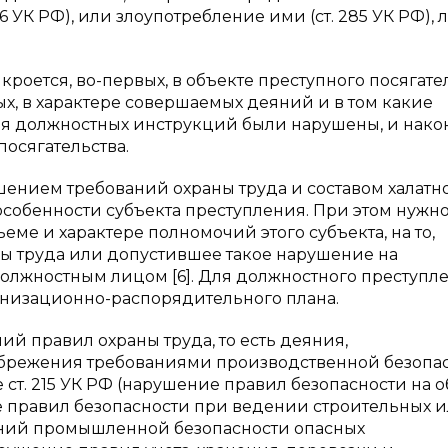
УК РФ), или злоупотребление ими (ст. 285 УК РФ), 
оется, во-первых, в объекте преступного посягате
ых, в характере совершаемых деяний и в том какие
я должностных инструкций были нарушены, и након
посягательства.
нием требований охраны труда и составом халатн
собенности субъекта преступления. При этом нужн
еме и характере полномочий этого субъекта, на то,
ы труда или допустившее такое нарушение на
должностным лицом [6]. Для должностного преступл
анизационно-распорядительного плана.
й правил охраны труда, то есть деяния,
енебрежения требованиями производственной безопас
ст. 215 УК РФ (нарушение правил безопасности на о
ие правил безопасности при ведении строительных 
ований промышленной безопасности опасных