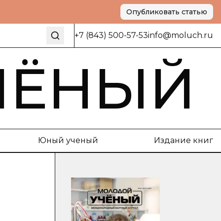
Опубликовать статью
+7 (843) 500-57-53
info@moluch.ru
ЧЁНЫЙ
Юный ученый
Издание книг