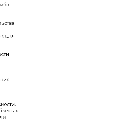
либо
льства
ец, в-
ости
о
ения
ности.
бъектах
или