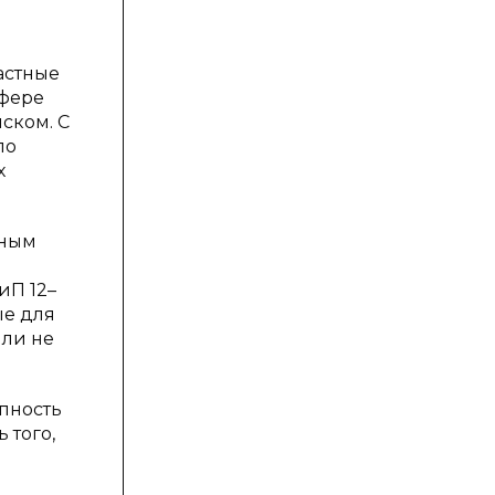
астные
сфере
ском. С
по
х
чным
иП 12–
ые для
или не
упность
 того,