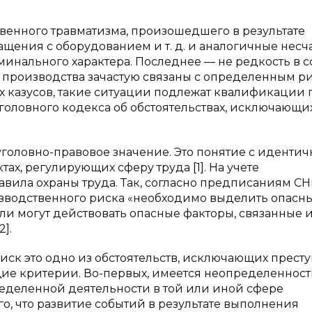
твенного травматизма, произошедшего в результате
щения с оборудованием и т. д. и аналогичные несч
инального характера. Последнее — не редкость в 
производства зачастую связаны с определенным ри
х казусов, такие ситуации подлежат квалификации 
оловного кодекса об обстоятельствах, исключающи
 уголовно-правовое значение. Это понятие с иденти
ах, регулирующих сферу труда [1]. На учете
вила охраны труда. Так, согласно предписаниям СН
изводственного риска «необходимо выделить опасн
ли могут действовать опасные факторы, связанные 
].
иск это одно из обстоятельств, исключающих прест
ие критерии. Во-первых, имеется неопределенность
ределенной деятельности в той или иной сфере
ого, что развитие событий в результате выполнения