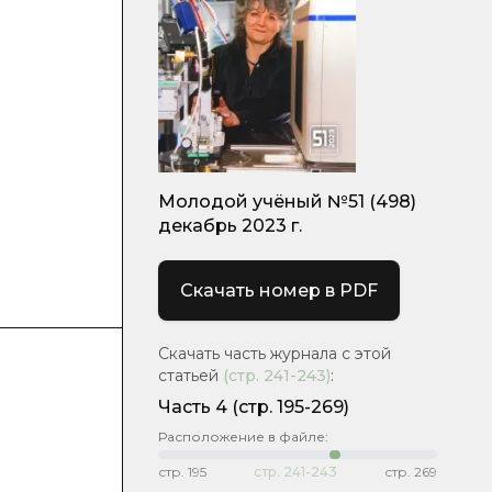
Молодой учёный №51 (498)
декабрь 2023 г.
Скачать номер в PDF
Скачать часть журнала с этой
статьей
(стр.
241-243
)
:
Часть 4
(стр. 195-269)
Расположение в файле:
стр.
195
стр.
241-243
стр.
269