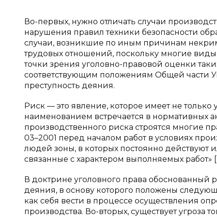
Во-первых, нужно отличать случаи производс
нарушения правил техники безопасности обра
случаи, возникшие по иным причинам некрим
трудовых отношений, поскольку многие виды 
точки зрения уголовно-правовой оценки таки
соответствующим положениям Общей части Уг
преступность деяния.
Риск — это явление, которое имеет не только
наименованием встречается в нормативных акт
производственного риска строятся многие пра
03–2001 перед началом работ в условиях про
людей зоны, в которых постоянно действуют и
связанные с характером выполняемых работ» [2
В доктрине уголовного права обоснованный р
деяния, в основу которого положены следующ
как себя вести в процессе осуществления оп
производства. Во-вторых, существует угроза т