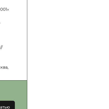
001»
.
//
ква,
татью