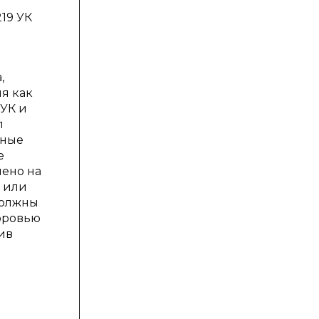
19 УК
,
мя как
 УК и
л
жные
е
ено на
ь или
должны
оровью
тив