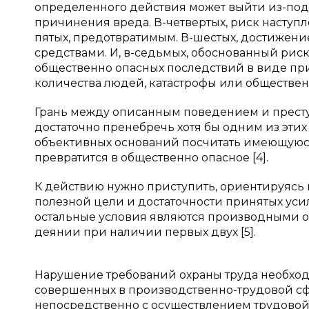
определенного действия может выйти из-под к
причинения вреда. В-четвертых, риск наступ
пятых, предотвратимым. В-шестых, достижен
средствами. И, в-седьмых, обоснованный рис
общественно опасных последствий в виде пр
количества людей, катастрофы или общественн
Грань между описанным поведением и престу
достаточно пренебречь хотя бы одним из этих
объективных оснований посчитать имеющуюся
превратится в общественно опасное [4].
К действию нужно приступить, ориентируясь
полезной цели и достаточности принятых ус
остальные условия являются производными от
деянии при наличии первых двух [5].
Нарушение требований охраны труда необход
совершенных в производственно-трудовой сфе
непосредственно с осуществлением трудовой 