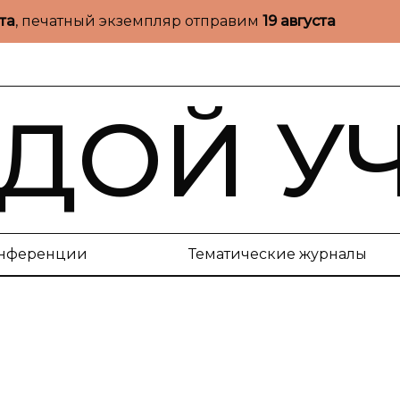
ста
, печатный экземпляр отправим
19 августа
ДОЙ У
нференции
Тематические журналы