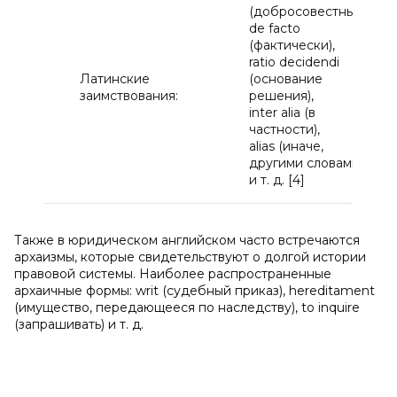
(добросовестный)
de facto
(фактически),
ratio decidendi
Латинские
(основание
заимствования:
решения),
inter alia (в
частности),
alias (иначе,
другими словами)
и т. д. [4]
Также в юридическом английском часто встречаются
архаизмы, которые свидетельствуют о долгой истории
правовой системы. Наиболее распространенные
архаичные формы: writ (судебный приказ), hereditament
(имущество, передающееся по наследству), to inquire
(запрашивать) и т. д.