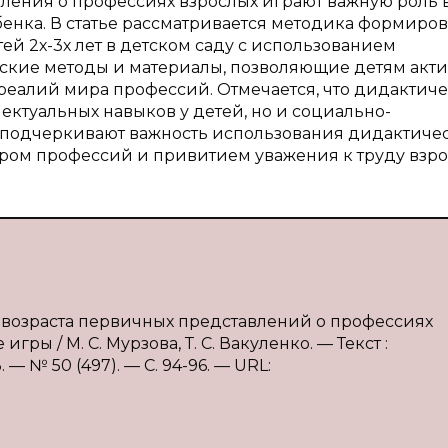
ления о профессиях взрослых играют важную роль 
нка. В статье рассматривается методика формиро
й 2х-3х лет в детском саду с использованием
ские методы и материалы, позволяющие детям акт
 реалий мира профессий. Отмечается, что дидактич
ектуальных навыков у детей, но и социально-
 подчеркивают важность использования дидактиче
миром профессий и привитием уважения к труду взро
о возраста первичных представлений о профессиях
ры / М. С. Мурзова, Т. С. Вакуленко. — Текст :
 № 50 (497). — С. 94-96. — URL: