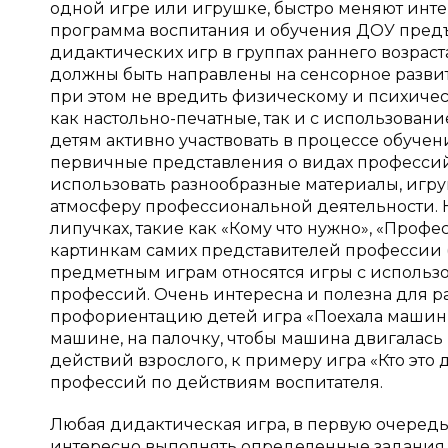
одной игре или игрушке, быстро меняют инте
программа воспитания и обучения ДОУ предъ
дидактических игр в группах раннего возрас
должны быть направлены на сенсорное развит
при этом не вредить физическому и психиче
как настольно-печатные, так и с использован
детям активно участвовать в процессе обуче
первичные представления о видах профессий
использовать разнообразные материалы, игру
атмосферу профессиональной деятельности. Н
липучках, такие как «Кому что нужно», «Проф
картинкам самих представителей профессии (
предметным играм относятся игры с использ
профессий. Очень интересна и полезна для р
профориентацию детей игра «Поехала машинка
машине, на палочку, чтобы машина двигалась
действий взрослого, к примеру игра «Кто это 
профессий по действиям воспитателя.
Любая дидактическая игра, в первую очеред
интересно выполнять определенные задания, к