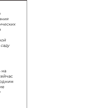
в
ания
ических
в
ной
 саду
 на
сейчас
 одним
ие
у