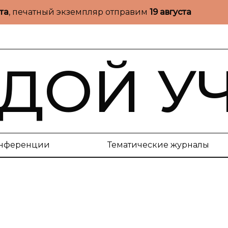
ста
, печатный экземпляр отправим
19 августа
ДОЙ У
нференции
Тематические журналы