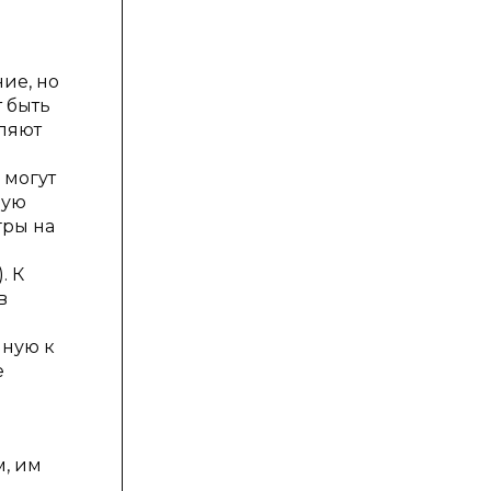
ие, но
 быть
оляют
 могут
ную
гры на
. К
в
нную к
е
, им