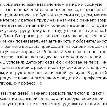
ся социально важным явлением в мире и социуме. Тр
это сознательная деятельность человека, направленна
с трудом взрослых, буль это детский сад, дом, магаз
интерес у детей к труду начиная уже с раннего возра
ели: дать воспитанникам конкретные знания о труде
чужому труду, приучать к труду с раннего детства.
о 3 лет. В первые три года жизни человека, заклады
е как познавательная активность, любознательност
ей раннего возраста происходит на основе подража
 участия взрослых. Ребенок 2-3 лет постоянно стр
но взрослый является для него источником новой
 В условиях детского сада, формирование первичн
накомства детей с работниками учреждения, наприм
ом, инструктором по физической культуре. В данны
процессе начального знакомства детей с профессия
ствующих профессий.
азвития детей раннего возраста являются дидакти
азвития малышей, однако, они требуют серьезной
ще не усидчивы, не всегда могут удерживать внимани