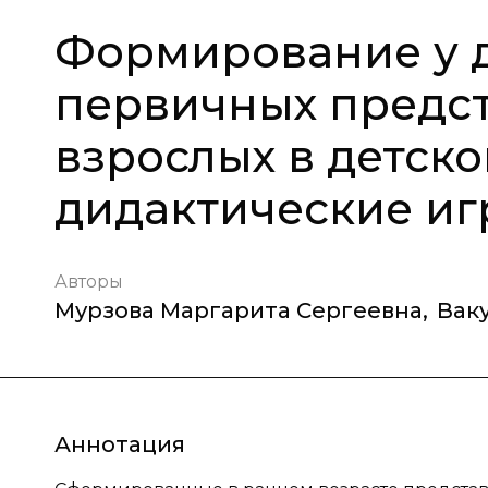
Формирование у д
первичных предст
взрослых в детско
дидактические и
Авторы
Мурзова Маргарита Сергеевна
,
Вак
Аннотация