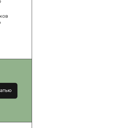
о
ков
о
татью