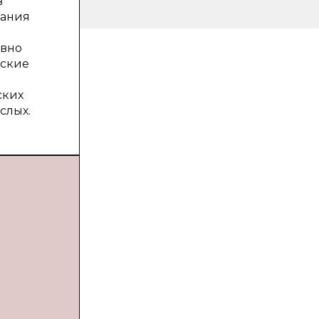
в
вания
ивно
еские
ских
слых.