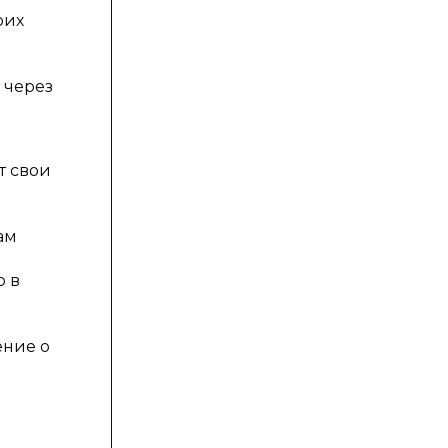
оих
 через
т свои
я
ам
р в
ение о