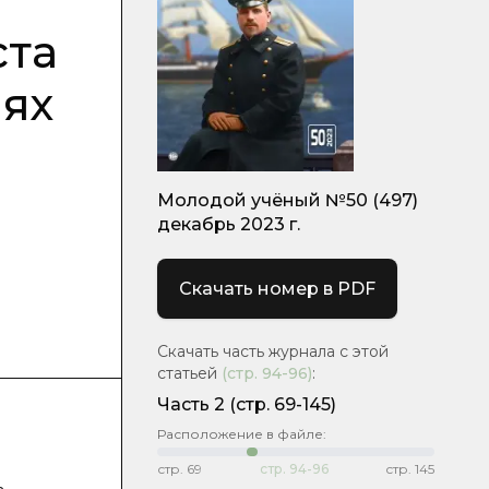
ста
ях
Молодой учёный №50 (497)
декабрь 2023 г.
Скачать номер в PDF
Скачать часть журнала с этой
статьей
(стр.
94-96
)
:
Часть 2
(стр. 69-145)
Расположение в файле:
стр.
69
стр.
94-96
стр.
145