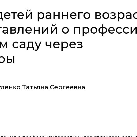
етей раннего возра
авлений о професси
м саду через
гры
уленко Татьяна Сергеевна