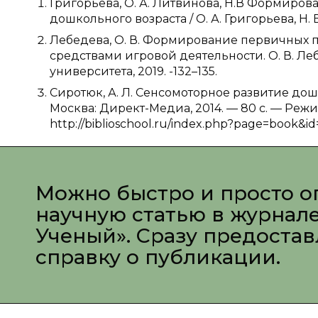
Григорьева, О. А. Литвинова, Н.В Формиро
дошкольного возраста / О. А. Григорьева, Н.
Лебедева, О. В. Формирование первичных
средствами игровой деятельности. О. В. Ле
университета, 2019. -132–135.
Сиротюк, А. Л. Сенсомоторное развитие дош
Москва: Директ-Медиа, 2014. — 80 с. — Режи
http://biblioschool.ru/index.php?page=book&i
Можно быстро и просто о
научную статью в журнал
Ученый». Сразу предоста
справку о публикации.