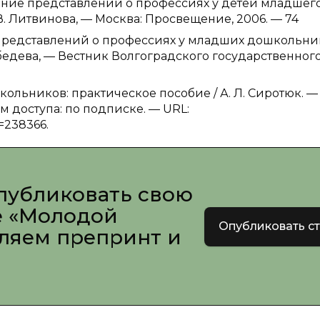
вание представлений о профессиях у детей младшег
 В. Литвинова, — Москва: Просвещение, 2006. — 74
 представлений о профессиях у младших дошкольни
бедева, — Вестник Волгоградского государственног
кольников: практическое пособие / А. Л. Сиротюк. —
м доступа: по подписке. — URL:
d=238366.
публиковать свою
е «Молодой
Опубликовать с
вляем препринт и