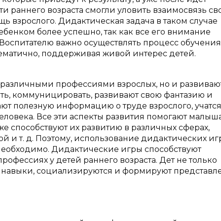
ети раннего возраста смогли уловить взаимосвязь св
ь взрослого. Дидактическая задача в таком случае
ебенком более успешно, так как все его внимание
Воспитателю важно осуществлять процесс обучения
ематично, поддерживая живой интерес детей.
с различными профессиями взрослых, но и развиваю
ать, коммуницировать, развивают свою фантазию и
ают полезную информацию о труде взрослого, учатс
человека. Все эти аспекты развития помогают малыш
же способствуют их развитию в различных сферах,
 и т. д. Поэтому, использование дидактических иг
 необходимо. Дидактические игры способствуют
фессиях у детей раннего возраста. Дет не только
ои навыки, социализируются и формируют представл