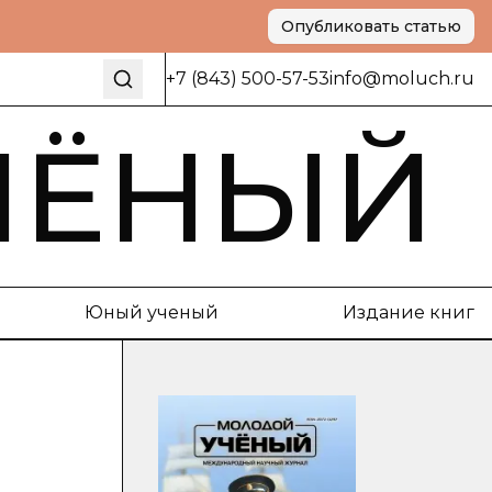
Опубликовать статью
+7 (843) 500-57-53
info@moluch.ru
ЧЁНЫЙ
Юный ученый
Издание книг