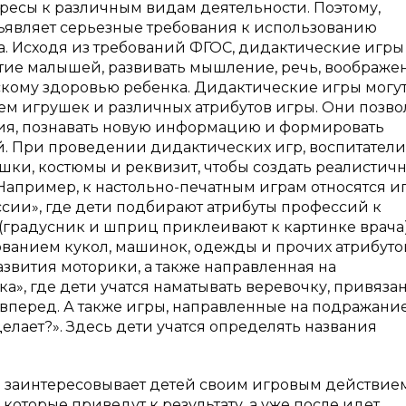
ресы к различным видам деятельности. Поэтому,
являет серьезные требования к использованию
та. Исходя из требований ФГОС, дидактические игры
ие малышей, развивать мышление, речь, воображен
скому здоровью ребенка. Дидактические игры могут
ием игрушек и различных атрибутов игры. Они позв
ния, познавать новую информацию и формировать
. При проведении дидактических игр, воспитатели
шки, костюмы и реквизит, чтобы создать реалистич
апример, к настольно-печатным играм относятся и
ессии», где дети подбирают атрибуты профессий к
градусник и шприц приклеивают к картинке врача)
ованием кукол, машинок, одежды и прочих атрибуто
азвития моторики, а также направленная на
», где дети учатся наматывать веревочку, привяза
 вперед. А также игры, направленные на подражани
делает?». Здесь дети учатся определять названия
ь заинтересовывает детей своим игровым действием
оторые приведут к результату, а уже после идет