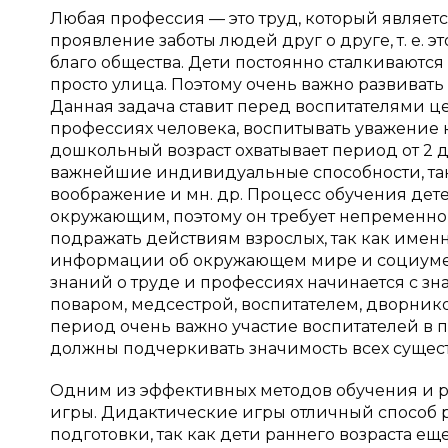
Любая профессия — это труд, который являет
проявление заботы людей друг о друге, т. е. 
благо общества. Дети постоянно сталкиваются 
просто улица. Поэтому очень важно развивать 
Данная задача ставит перед воспитателями ц
профессиях человека, воспитывать уважение к 
дошкольный возраст охватывает период от 2 д
важнейшие индивидуальные способности, таки
воображение и мн. др. Процесс обучения дет
окружающим, поэтому он требует непременного
подражать действиям взрослых, так как имен
информации об окружающем мире и социуме.
знаний о труде и профессиях начинается с з
поваром, медсестрой, воспитателем, дворник
период очень важно участие воспитателей в 
должны подчеркивать значимость всех суще
Одним из эффективных методов обучения и р
игры. Дидактические игры отличный способ р
подготовки, так как дети раннего возраста е