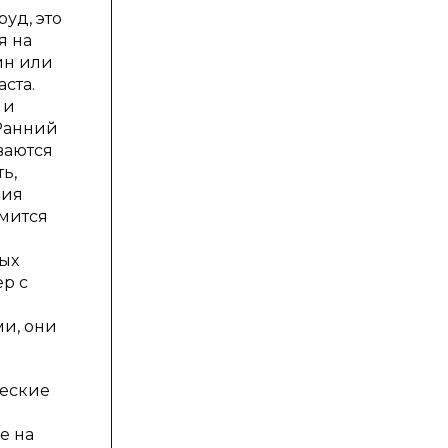
уд, это
я на
ин или
ста.
 и
 Ранний
ваются
ь,
ния
емится
ых
ер с
й
ми, они
ческие
е на