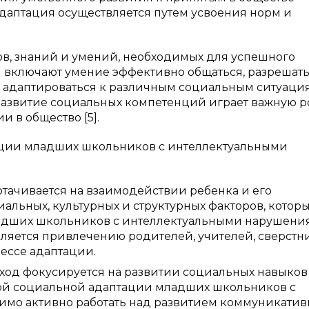
даптация осуществляется путем усвоения норм и
в, знаний и умений, необходимых для успешного
и включают умение эффективно общаться, разрешат
, адаптироваться к различным социальным ситуаци
Развитие социальных компетенций играет важную р
 в общество [5].
ации младших школьников с интеллектуальными
отачивается на взаимодействии ребенка и его
альных, культурных и структурных факторов, котор
ладших школьников с интеллектуальными нарушени
еляется привлечению родителей, учителей, сверстн
ессе адаптации.
ход фокусируется на развитии социальных навыков
ной социальной адаптации младших школьников с
мо активно работать над развитием коммуникатив