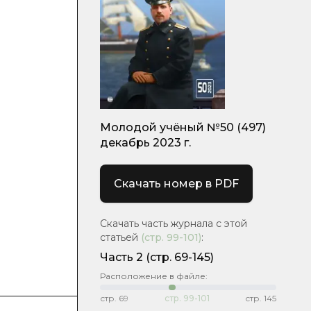
Молодой учёный №50 (497)
декабрь 2023 г.
Скачать номер в PDF
Скачать часть журнала с этой
статьей
(стр.
99-101
)
:
Часть 2
(стр. 69-145)
Расположение в файле:
стр.
69
стр.
99-101
стр.
145