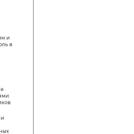
ь
ям и
оль в
ые
ями.
иков
 и
ных