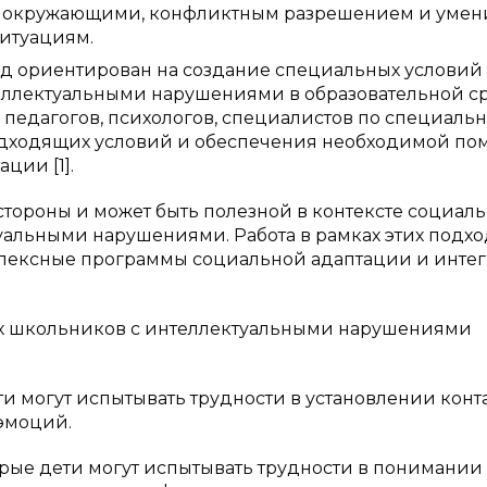
 с окружающими, конфликтным разрешением и уме
итуациям.
д ориентирован на создание специальных условий
еллектуальными нарушениями в образовательной ср
педагогов, психологов, специалистов по специаль
одходящих условий и обеспечения необходимой п
ции [1].
стороны и может быть полезной в контексте социал
альными нарушениями. Работа в рамках этих подх
плексные программы социальной адаптации и инте
х школьников с интеллектуальными нарушениями
и могут испытывать трудности в установлении конта
эмоций.
ые дети могут испытывать трудности в понимании