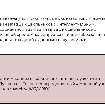
ая адаптация» и «социальные компетенции». Описы
ации младших школьников с интеллектуальными
 социальной адаптации младших школьников с
ельной среде. Анализируется влияние образовате
 адаптацию детей с данными нарушениями.
птации младших школьников с интеллектуальными
 Пушкова. — Текст : непосредственный // Молодой уч
oluch.ru/archive/497/109100.