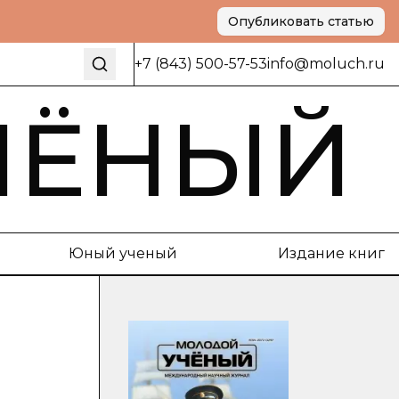
Опубликовать статью
+7 (843) 500-57-53
info@moluch.ru
ЧЁНЫЙ
Юный ученый
Издание книг