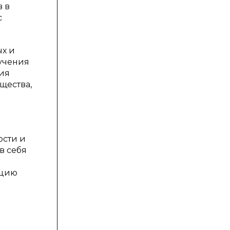
 в
с
ых и
учения
тия
щества,
ости и
в себя
ацию
о