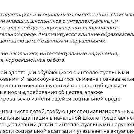
ая адаптация» и «социальные компетенции». Описыв
ции младших школьников с интеллектуальными
социальной адаптации младших школьников с
ельной среде. Анализируется влияние образовател
адаптацию детей с данными нарушениями.
шие школьники, интеллектуальные нарушения,
я, коррекционная работа.
ной адаптации обучающихся с интеллектуальными
ования. У таких обучающихся снижена познаватель
сших психических функций и средств общения, и
ые нормы, требования общества, а также
тироваться в изменяющейся социальной среде.
нием числа детей, требующих специализированных
иальная адаптация в начальной школе представляе
социализации детей с интеллектуальными наруше
ласти социальной адаптации указывает на актуальн