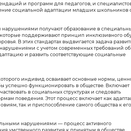
ендаций и программ для педагогов, и специалистов
шение социальной адаптации младших школьников 
и нарушениями получают образование в специальн
С, которые поддерживают принцип инклюзивного об
овья. В этих стандартах выдвигается задача разви
нарушениями с учетом современных требований об
даптацию и развить соответствующие социальные
 которого индивид осваивает основные нормы, ценн
обы успешно функционировать в обществе. Включает 
аствовать в социальных структурах и следовать
мам поведения. Этот процесс включает как адапт
виям, так и приспособление самого общества к ег
уальными нарушениями — процесс активного
ия умственного развития к принятым в обществе