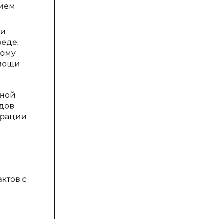
нием
 и
еде.
ному
омощи
ьной
одов
грации
ктов с