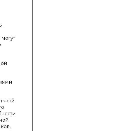
м.
 могут
о
ной
ниями
альной
то
бности
ьной
ков,