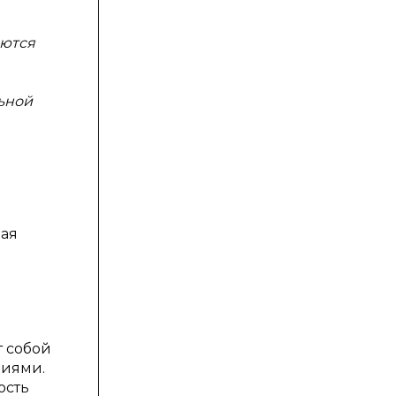
аются
ьной
ная
т собой
ниями.
ость