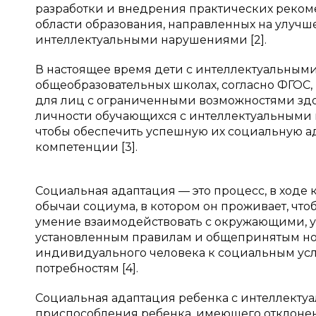
разработки и внедрения практических реком
области образования, направленных на улуч
интеллектуальными нарушениями [2].
В настоящее время дети с интеллектуальным
общеобразовательных школах, согласно ФГО
для лиц с ограниченными возможностями здор
личности обучающихся с интеллектуальными 
чтобы обеспечить успешную их социальную а
компетенции [3].
Социальная адаптация — это процесс, в ходе
обычаи социума, в котором он проживает, чт
умение взаимодействовать с окружающими, уч
установленным правилам и общепринятым нор
индивидуального человека к социальным усло
потребностям [4].
Социальная адаптация ребенка с интеллект
приспособления ребенка, имеющего отклонен