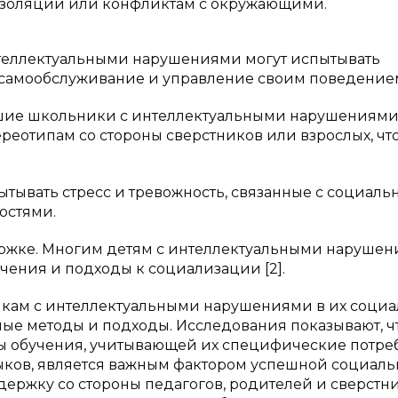
 изоляции или конфликтам с окружающими.
нтеллектуальными нарушениями могут испытывать
к самообслуживание и управление своим поведение
шие школьники с интеллектуальными нарушениями
еотипам со стороны сверстников или взрослых, чт
пытывать стресс и тревожность, связанные с социаль
остями.
ржке. Многим детям с интеллектуальными наруше
чения и подходы к социализации [2].
ам с интеллектуальными нарушениями в их соци
ые методы и подходы. Исследования показывают, ч
 обучения, учитывающей их специфические потре
ыков, является важным фактором успешной социал
держку со стороны педагогов, родителей и сверстни