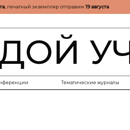
ста
, печатный экземпляр отправим
19 августа
ДОЙ У
нференции
Тематические журналы