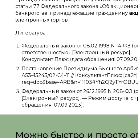
статьи 77 Федерального закона «Об акционерн
банкротстве, принадлежащие гражданину
ак
электронных торгов.
Литература:
Федеральный закон от 08.02.1998 N 14-ФЗ (р
ответственностью» [Электронный ресурс]. 
Консультант Плюс (дата обращения: 07.09.20
Постановление Президиума Высшего Арбитра
А53–15243/02-С4–11 // КонсультантПлюс: [сайт].
req=doc&base=ARB&n=11103#Yh2Q2yTYrOBUUU
Федеральный закон от 26.12.1995 N 208-ФЗ (
[Электронный ресурс]. — Режим доступа: сп
обращения: 07.09.2023).
Можно быстро и просто о