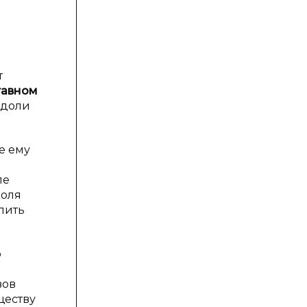
:
и
т
тавном
 доли
е ему
ле
Доля
лить
о
вов
ществу