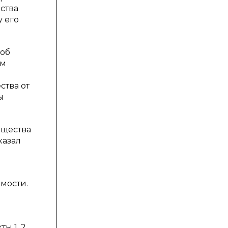
ства
 его
 об
ым
ства от
ы
бщества
казал
мости.
ы 1, 2