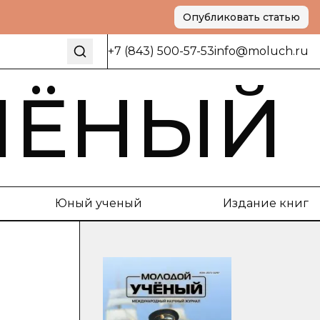
Опубликовать статью
+7 (843) 500-57-53
info@moluch.ru
ЧЁНЫЙ
Юный ученый
Издание книг