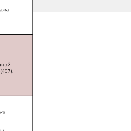
дажа
нной
(497).
жа
ой