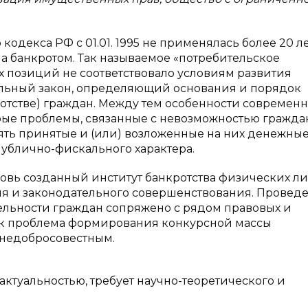
одекса РФ с 01.01. 1995 не применялась более 20 ле
а банкротом. Так называемое «потребительское
х позиций не соответствовало условиям развития
ральный закон, определяющий основания и порядок
ротстве) граждан. Между тем особенности современ
ые проблемы, связанные с невозможностью гражда
ь принятые и (или) возложенные на них денежны
публично-фискального характера.
новь созданный институт банкротства физических л
ия и законодательного совершенствования. Провед
ельности граждан сопряжено с рядом правовых и
как проблема формирования конкурсной массы
 недобросовестным.
актуальностью, требует научно-теоретического и