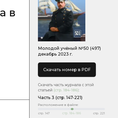
а в
Молодой учёный №50 (497)
декабрь 2023 г.
Скачать номер в PDF
Скачать часть журнала с этой
статьей
(стр.
184-186
)
:
Часть 3
(стр. 147-221)
Расположение в файле:
стр.
147
стр.
184-186
стр.
221