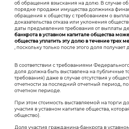
об обращения взыскания на долю. В случае 
порядке продажи имущества должника финан
обращения к обществу с требованием о выпла
доказательства отказа или уклонения обществ
даты предъявления требования от выплаты д
банкрота в
уставном капитале общества може
общества уплатить эту долю в
течение трех м
, поскольку только после этого доля получает
В соответствии с требованиями Федерального
доля должна быть выставлена на публичные т
требования) даже в случае отсутствия у обще
отчетности за последний отчетный период, п
отчетном периоде.
При этом стоимость выставляемой на торги д
участия в уставном капитале общества, котор
общество).
Доля участия гражданина-банкрота в уставно