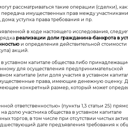
гут рассматриваться такие операции (сделки), как
а; передача имущественных прав между участникам
дома; уступка права требования и пр.
вленной в ходе настоящего исследования, следуе
порядка
реализации доли гражданина-банкрота в
ус
енностью
и определения действительной стоимости
упа) акций.
 в уставном капитале общества либо принадлежащи
ченному для осуществления предпринимательской
авном капитале (или доля участия в уставном капита
о имущественные права, имеющие денежную оценку. 
 имеющее конкретный размер, который может опреде
ной ответственностью» (пункты 1,3 статьи 25) прям
на долю участника общества в уставном капитале
ных торгов, в том числе при отсутствии чистых акти
едшествующий дате предъявления требования к об