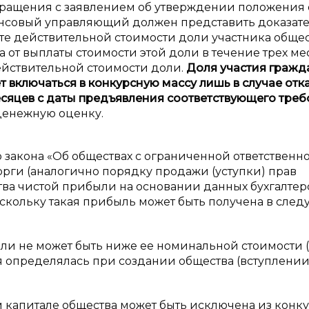
обращения с заявлением об утверждении положения 
совый управляющий должен представить доказате
те действительной стоимости доли участника общес
а от выплаты стоимости этой доли в течение трех ме
ействительной стоимости доли.
Доля участия гражд
т включаться в
конкурсную массу
лишь в
случае отк
есяцев с
даты предъявления соответствующего треб
 денежную оценку.
 закона «Об обществах с ограниченной ответственн
орги (аналогично порядку продажи (уступки) прав
ства чистой прибыли на основании данных бухгалте
оскольку такая прибыль может быть получена в сле
оли не может быть ниже ее номинальной стоимости 
ая определялась при создании общества (вступлении
м капитале общества может быть исключена из конк