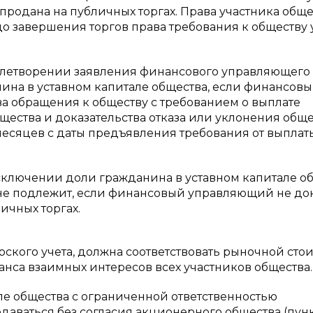
 продана на публичных торгах. Права участника обще
о завершения торгов права требования к обществу у
овлетворении заявления финансового управляющего
на в уставном капитале общества, если финансов
а обращения к обществу с требованием о выплате
ества и доказательства отказа или уклонения обще
 месяцев с даты предъявления требования от выплат
ключении доли гражданина в уставном капитале о
не подлежит, если финансовый управляющий не до
ичных торгах.
ского учета, должна соответствовать рыночной стои
анса взаимных интересов всех участников общества.
але общества с ограниченной ответственностью
ваться без согласия акционерного общества (пункт