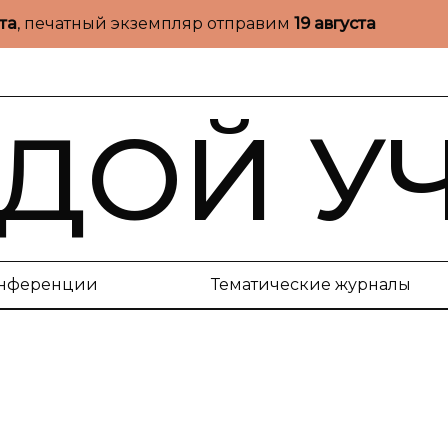
ста
, печатный экземпляр отправим
19 августа
ДОЙ У
нференции
Тематические журналы