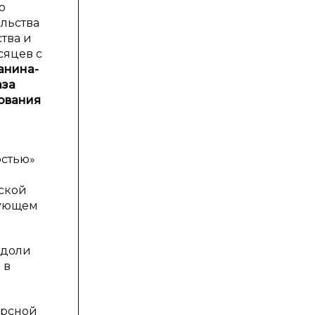
о
льства
тва и
сяцев с
анина-
аза
ования
остью»
рской
дующем
(доли
 в
урсной