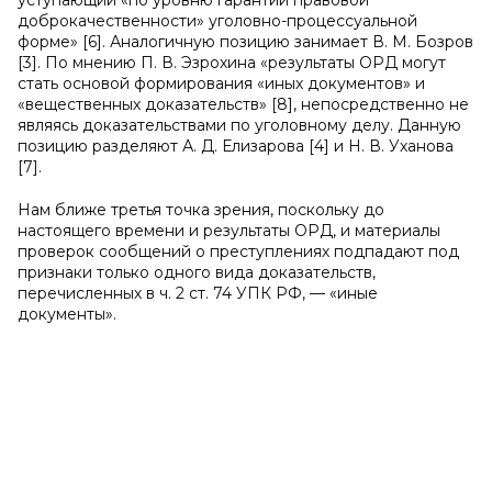
уступающий «по уровню гарантий правовой
доброкачественности» уголовно-процессуальной
форме» [6]. Аналогичную позицию занимает В. М. Бозров
[3]. По мнению П. В. Эзрохина «результаты ОРД могут
стать основой формирования «иных документов» и
«вещественных доказательств» [8], непосредственно не
являясь доказательствами по уголовному делу. Данную
позицию разделяют А. Д. Елизарова [4] и Н. В. Уханова
[7].
Нам ближе третья точка зрения, поскольку до
настоящего времени и результаты ОРД, и материалы
проверок сообщений о преступлениях подпадают под
признаки только одного вида доказательств,
перечисленных в ч. 2 ст. 74 УПК РФ, — «иные
документы».