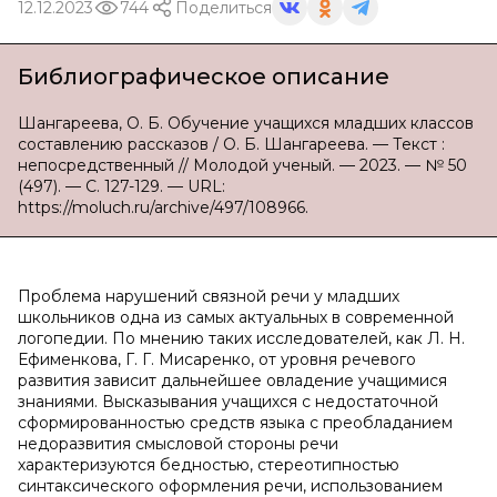
12.12.2023
744
Поделиться
Библиографическое описание
Шангареева, О. Б. Обучение учащихся младших классов
составлению рассказов / О. Б. Шангареева. — Текст :
непосредственный // Молодой ученый. — 2023. — № 50
(497). — С. 127-129. — URL:
https://moluch.ru/archive/497/108966.
Проблема нарушений связной речи у младших
школьников одна из самых актуальных в современной
логопедии. По мнению таких исследователей, как Л. Н.
Ефименкова, Г. Г. Мисаренко, от уровня речевого
развития зависит дальнейшее овладение учащимися
знаниями. Высказывания учащихся с недостаточной
сформированностью средств языка с преобладанием
недоразвития смысловой стороны речи
характеризуются бедностью, стереотипностью
синтаксического оформления речи, использованием