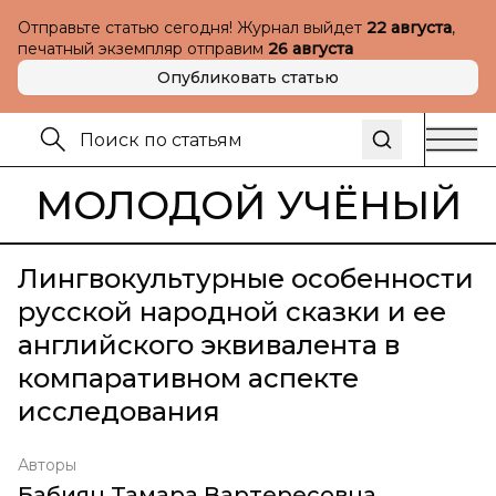
Отправьте статью сегодня! Журнал выйдет
22 августа
,
печатный экземпляр отправим
26 августа
Опубликовать статью
МОЛОДОЙ УЧЁНЫЙ
Лингвокультурные особенности
русской народной сказки и ее
английского эквивалента в
компаративном аспекте
исследования
Авторы
Бабиян Тамара Вартересовна
,