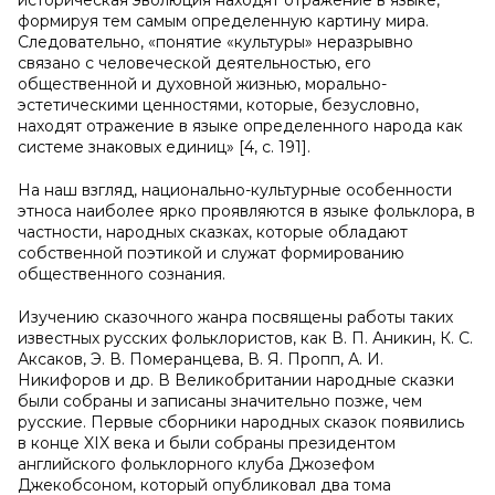
историческая эволюция находят отражение в языке,
формируя тем самым определенную картину мира.
Следовательно, «понятие «культуры» неразрывно
связано с человеческой деятельностью, его
общественной и духовной жизнью, морально-
эстетическими ценностями, которые, безусловно,
находят отражение в языке определенного народа как
системе знаковых единиц» [4, с. 191].
На наш взгляд, национально-культурные особенности
этноса наиболее ярко проявляются в языке фольклора, в
частности, народных сказках, которые обладают
собственной поэтикой и служат формированию
общественного сознания.
Изучению сказочного жанра посвящены работы таких
известных русских фольклористов, как В. П. Аникин, К. С.
Аксаков, Э. В. Померанцева, В. Я. Пропп, А. И.
Никифоров и др. В Великобритании народные сказки
были собраны и записаны значительно позже, чем
русские. Первые сборники народных сказок появились
в конце XIX века и были собраны президентом
английского фольклорного клуба Джозефом
Джекобсоном, который опубликовал два тома