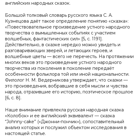
английских народных сказок.
Большой толковый словарь русского языка С. А.
Кузнецова даёт такое определение понятию «сказка»:
«Повествовательное произведение устного народного
творчества о вымышленных событиях с участием
волшебных, фантастических сил» [5, с. 1191].
Действительно, в сказке нередко можно увидеть и
разговаривающих зверей, и летающих героев, и
волшебные цветы — всего не перечесть. На протяжении
многих веков это произведение устного народного
творчества из поколения в поколение передаёт
особенности фольклора той или иной национальности.
Филолог Н. М. Ведерникова утверждает, что сказки —
это произведения, вобравшие в себя мысли и чувства
народа, отразившие его историю, поэтическое прошлое
[6, с. 8].
Наше внимание привлекла русская народная сказка
«Колобок» и ее английский эквивалент — сказка
“Johnny-cake” («Джонни-пончик»), сопоставительный
анализ которых и послужил объектом исследования в
настоящей статье.