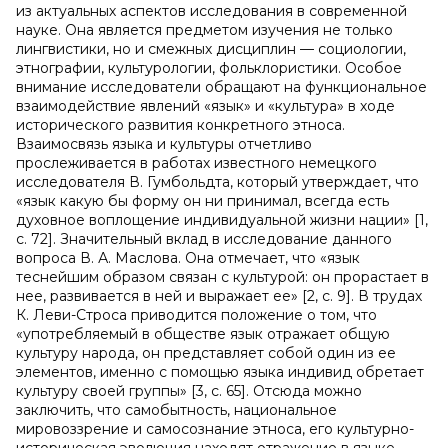
из актуальных аспектов исследования в современной
науке. Она является предметом изучения не только
лингвистики, но и смежных дисциплин — социологии,
этнографии, культурологии, фольклористики. Особое
внимание исследователи обращают на функциональное
взаимодействие явлений «язык» и «культура» в ходе
исторического развития конкретного этноса.
Взаимосвязь языка и культуры отчетливо
прослеживается в работах известного немецкого
исследователя В. Гумбольдта, который утверждает, что
«язык какую бы форму он ни принимал, всегда есть
духовное воплощение индивидуальной жизни нации» [1,
с. 72]. Значительный вклад в исследование данного
вопроса В. А. Маслова. Она отмечает, что «язык
теснейшим образом связан с культурой: он прорастает в
нее, развивается в ней и выражает ее» [2, с. 9].
В
трудах
К. Леви-Строса приводится положение о том, что
«употребляемый в обществе язык отражает общую
культуру народа, он представляет собой один из ее
элементов, именно с помощью языка индивид обретает
культуру своей группы» [3, с. 65]. Отсюда можно
заключить, что самобытность, национальное
мировоззрение и самосознание этноса, его культурно-