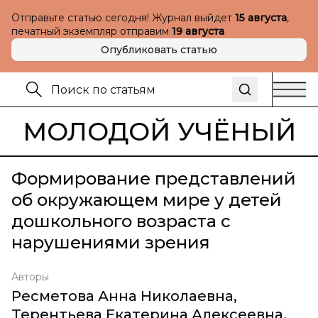
Отправьте статью сегодня! Журнал выйдет
15 августа
,
печатный экземпляр отправим
19 августа
Опубликовать статью
МОЛОДОЙ УЧЁНЫЙ
Формирование представлений
об окружающем мире у детей
дошкольного возраста с
нарушениями зрения
Авторы
Ресметова Анна Николаевна
,
Терентьева Екатерина Алексеевна
,