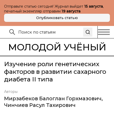
Отправьте статью сегодня! Журнал выйдет
15 августа
,
печатный экземпляр отправим
19 августа
Опубликовать статью
МОЛОДОЙ УЧЁНЫЙ
Изучение роли генетических
факторов в развитии сахарного
диабета II типа
Авторы
Мирзабеков Балоглан Горхмазович
,
Чинчиев Расул Тахирович