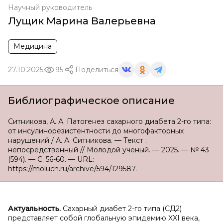
Научный руководитель
Лущик Марина Валерьевна
Медицина
27.10.2025
95
Поделиться
Библиографическое описание
Ситникова, А. А. Патогенез сахарного диабета 2-го типа:
от инсулинорезистентности до многофакторных
нарушений / А. А. Ситникова. — Текст :
непосредственный // Молодой ученый. — 2025. — № 43
(594). — С. 56-60. — URL:
https://moluch.ru/archive/594/129587.
Актуальность.
Сахарный диабет 2-го типа (СД2)
представляет собой глобальную эпидемию XXI века,