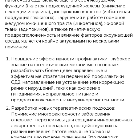
патогенеза СД2, включающего в себя нарушение
функции β-клеток поджелудочной железы (снижение
секреции инсулина), дисфункцию α-клеток (избыточная
продукция глюкагона), нарушения в работе гормонов
желудочно-кишечного тракта (инкретинов), жировой
ткани (адипокинов), а также генетическую
предрасположенность и влияние факторов окружающей
среды, является крайне актуальным по нескольким
причинам:
Повышение эффективности профилактики: глубокое
знание патогенетических механизмов позволяет
разрабатывать более целенаправленные и
эффективные стратегии первичной профилактики
СД2, направленные на устранение или коррекцию
ранних нарушений, таких как ожирение,
гиподинамия, неправильное питание и
предрасположенность к инсулинорезистентности.
Разработка новых терапевтических подходов:
Понимание многофакторности заболевания
открывает перспективы для создания инновационных
лекарственных препаратов, воздействующих на
различные звенья патогенеза, а не только на
компенсацию гиперинсулинемии. Это позволит