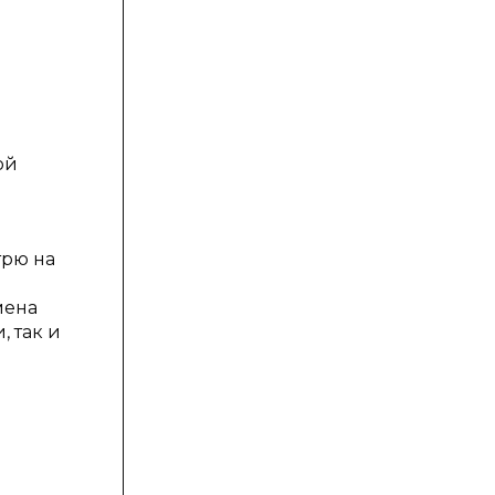
ой
трю на
мена
 так и