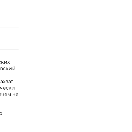
ских
евский
ахват
ячески
ичем не
р,
м