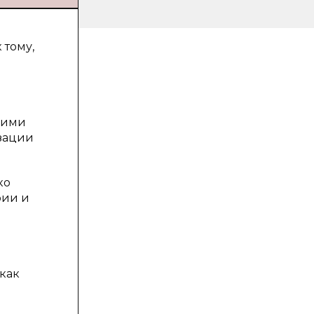
 тому,
кими
зации
ко
рии и
 как