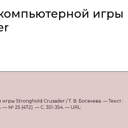
 компьютерной игры
er
гры Stronghold Crusader / Т. В. Богачева. — Текст :
 № 25 (472). — С. 351-354. — URL: