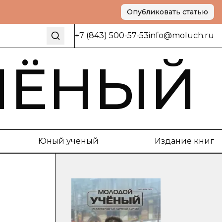
Опубликовать статью
+7 (843) 500-57-53
info@moluch.ru
ЧЁНЫЙ
Юный ученый
Издание книг