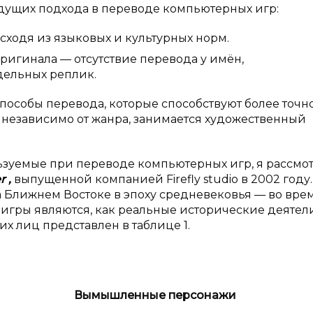
едущих подхода в переводе компьютерных игр:
ходя из языковых и культурных норм.
ригинала — отсутствие перевода у имён,
дельных реплик.
способы перевода, которые способствуют более точн
, независимо от жанра, занимается художественный
ьзуемые при переводе компьютерных игр, я рассмо
er
,
выпущенной компанией Firefly studio в 2002 году.
 Ближнем Востоке в эпоху средневековья — во вре
гры являются, как реальные исторические деятели,
 лиц представлен в таблице 1.
Вымышленные персонажи