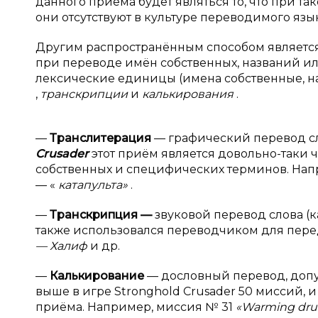
данного приёма будет являться то, что при т
они отсутствуют в культуре переводимого язык
Другим распространённым способом являетс
при переводе имён собственных, названий и
лексические единицы (имена собственные, н
,
транскрипции
и
калькирования
.
—
Транслитерация
— графический перевод сл
Crusader
этот приём является довольно-таки 
собственных и специфических терминов. На
— «
катапульта»
.
—
Транскрипция
—
звуковой перевод слова (к
также использовался переводчиком для пере
— Халиф
и др.
—
Калькирование
— дословный перевод, допу
выше в игре Stronghold Crusader 50 миссий,
приёма. Например, миссия № 31
«Warming dr