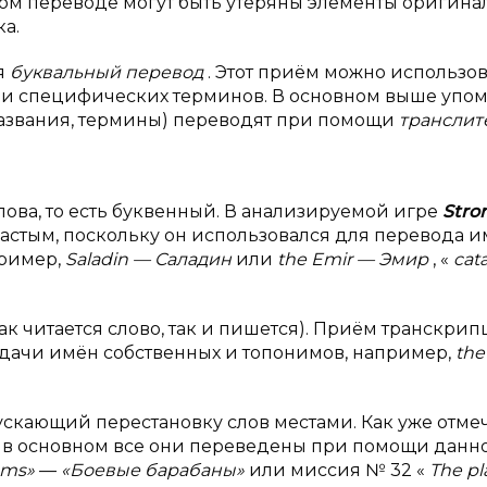
аком переводе могут быть утеряны элементы оригинал
а.
я
буквальный перевод
. Этот приём можно использов
ли специфических терминов. В основном выше упо
азвания, термины) переводят при помощи
транслит
ова, то есть буквенный. В анализируемой игре
Stro
частым, поскольку он использовался для перевода 
пример,
Saladin — Саладин
или
the Emir — Эмир
, «
cat
ак читается слово, так и пишется). Приём транскри
дачи имён собственных и топонимов, например,
the
скающий перестановку слов местами. Как уже отме
 и в основном все они переведены при помощи данн
ums»
—
«Боевые барабаны»
или миссия № 32 «
The pl