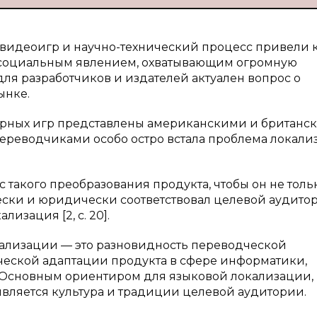
идеоигр и научно-технический процесс привели к
 социальным явлением, охватывающим огромную
для разработчиков и издателей актуален вопрос о
ынке.
рных игр представлены американскими и британс
ереводчиками особо остро встала проблема локали
 такого преобразования продукта, чтобы он не толь
чески и юридически соответствовал целевой аудито
изация [2, c. 20].
кализации — это разновидность переводческой
ческой адаптации продукта в сфере информатики,
]. Основным ориентиром для языковой локализации,
вляется культура и традиции целевой аудитории.