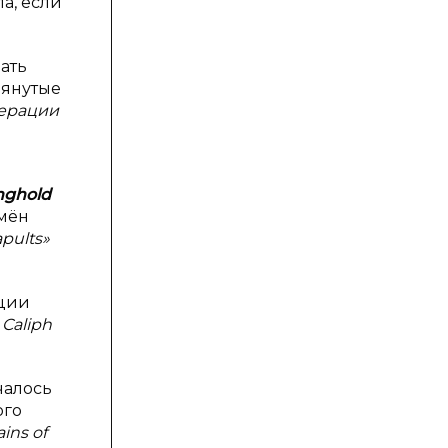
а, если
ать
мянутые
ерации
nghold
имён
apults»
пции
 Caliph
чалось
ого
ains of