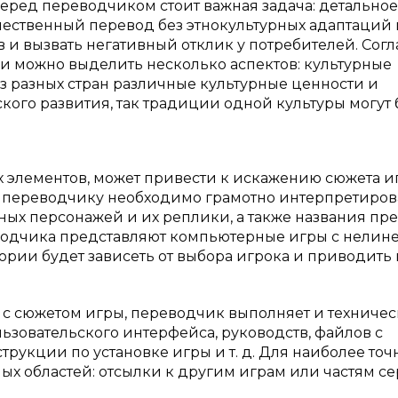
еред переводчиком стоит важная задача: детальное
ачественный перевод без этнокультурных адаптаций
 и вызвать негативный отклик у потребителей. Согл
и можно выделить несколько аспектов: культурные
з разных стран различные культурные ценности и
ого развития, так традиции одной культуры могут 
х элементов, может привести к искажению сюжета и
го переводчику необходимо грамотно интерпретиров
вных персонажей и их реплики, а также названия пр
еводчика представляют компьютерные игры с нели
ории будет зависеть от выбора игрока и приводить 
 с сюжетом игры, переводчик выполняет и техниче
ьзовательского интерфейса, руководств, файлов с
рукции по установке игры и т. д. Для наиболее точ
ых областей: отсылки к другим играм или частям се