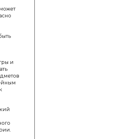
 может
асно
быть
гры и
ать
едметов
нейным
к
ский
ного
рии.