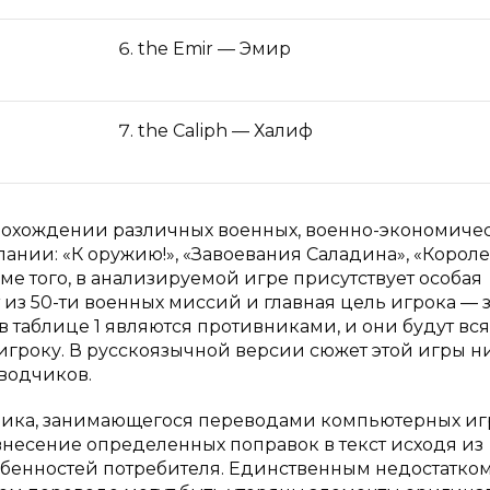
the Emir — Эмир
the Caliph — Халиф
рохождении различных военных, военно-экономиче
пании: «К оружию!», «Завоевания Саладина», «Корол
ме того, в анализируемой игре присутствует особая
 из 50-ти военных миссий и главная цель игрока — з
 таблице 1 являются противниками, и они будут вс
 игроку. В русскоязычной версии сюжет этой игры н
еводчиков.
чика, занимающегося переводами компьютерных иг
внесение определенных поправок в текст исходя из
обенностей потребителя. Единственным недостатко