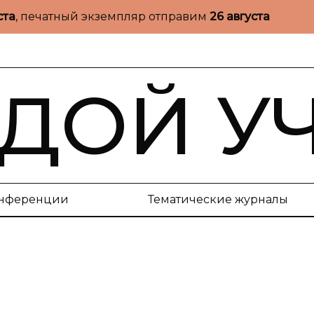
ста
, печатный экземпляр отправим
26 августа
ДОЙ У
нференции
Тематические журналы