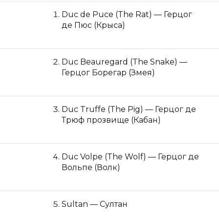
Duc de Puce (The Rat) — Герцог
де Пюс (Крыса)
Duc Beauregard (The Snake) —
Герцог Борегар (Змея)
Duc Truffe (The Pig) — Герцог де
Трюф прозвище (Кабан)
Duc Volpe (The Wolf) — Герцог де
Вольпе (Волк)
Sultan — Султан