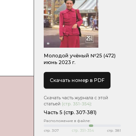
Молодой учёный №25 (472)
июнь 2023 г.
Скачать номер в PDF
Скачать часть журнала с этой
статьей
(стр.
351-354
)
:
Часть 5
(стр. 307-381)
Расположение в файле:
стр.
307
стр.
351-354
стр.
381