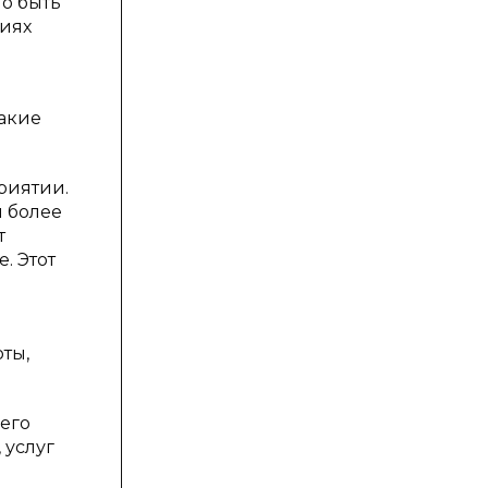
но быть
ниях
такие
риятии.
и более
т
. Этот
ты,
его
 услуг