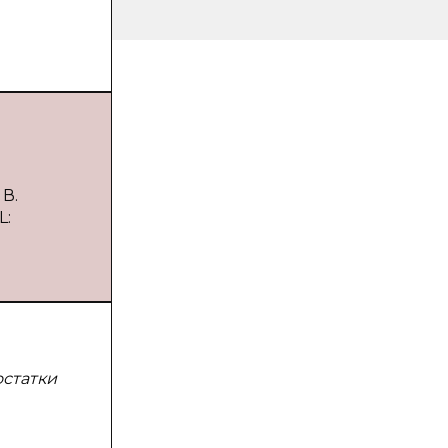
В.
L:
статки