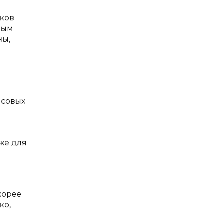
иков
ным
ны,
нсовых
же для
корее
ко,