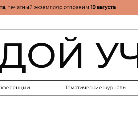
ста
, печатный экземпляр отправим
19 августа
ДОЙ У
нференции
Тематические журналы