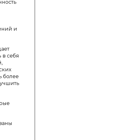
нность
ений и
дает
 в себя
,
ских
ь более
лучшить
орые
ованы