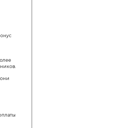
бонус
более
ников.
 они
арплаты