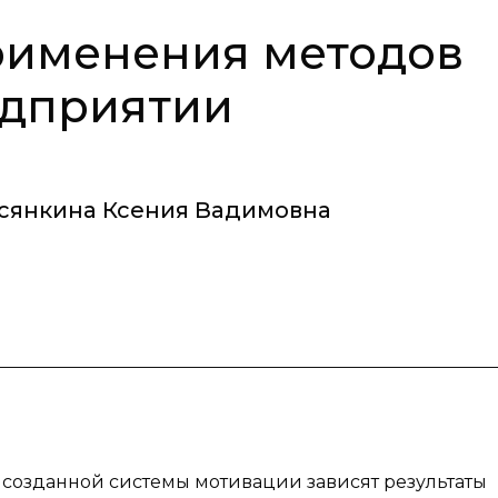
рименения методов
едприятии
сянкина Ксения Вадимовна
т созданной системы мотивации зависят результаты