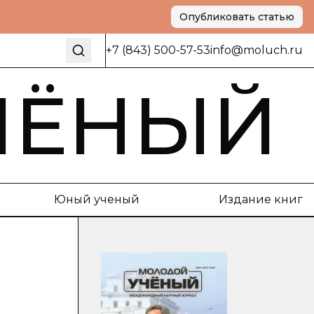
Опубликовать статью
+7 (843) 500-57-53
info@moluch.ru
ЧЁНЫЙ
Юный ученый
Издание книг