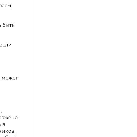
расы,
ь быть
 если
о может
,
ыражено
 в
ников,