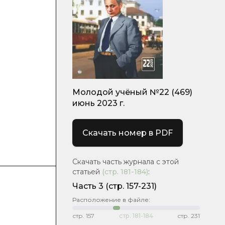
Молодой учёный №22 (469)
июнь 2023 г.
Скачать номер в PDF
Скачать часть журнала с этой
статьей
(стр.
181-184
)
:
Часть 3
(стр. 157-231)
Расположение в файле:
стр.
157
стр.
181-184
стр.
231