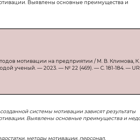
мотивации. Выявлены основные преимущества и
одов мотивации на предприятии / М. В. Климова, К. 
дой ученый. — 2023. — № 22 (469). — С. 181-184. — UR
 созданной системы мотивации зависят результаты
отивации. Выявлены основные преимущества и недо
достатки, методы мотивации, персонал.