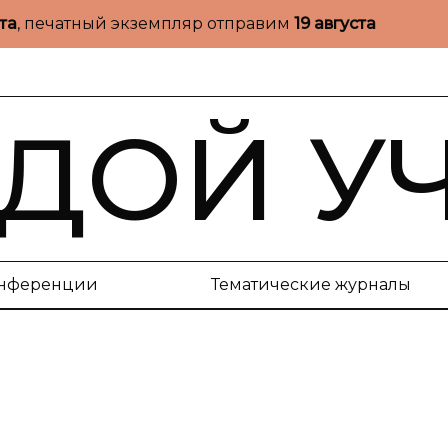
ста
, печатный экземпляр отправим
19 августа
ДОЙ У
нференции
Тематические журналы