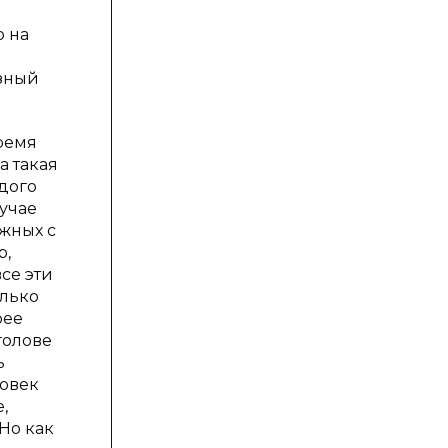
о на
езный
ремя
а такая
ждого
лучае
ежных с
р,
се эти
олько
рее
голове
ь
ловек
,
Но как