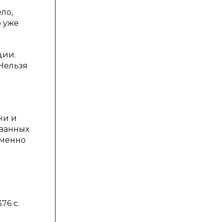
ло,
о уже
ции.
Нельзя
ни и
ованных
именно
76 с.