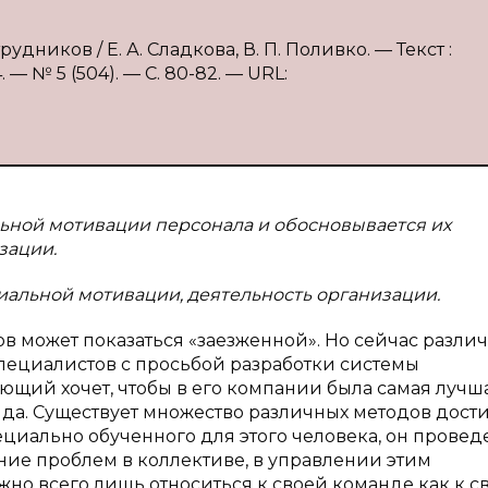
дников / Е. А. Сладкова, В. П. Поливко. — Текст :
 № 5 (504). — С. 80-82. — URL:
ьной мотивации персонала и обосновывается их
зации.
иальной мотивации, деятельность организации.
в может показаться «заезженной». Но сейчас разли
пециалистов с просьбой разработки системы
щий хочет, чтобы в его компании была самая лучша
нда. Существует множество различных методов дос
ециально обученного для этого человека, он провед
ие проблем в коллективе, в управлении этим
жно всего лишь относиться к своей команде как к с