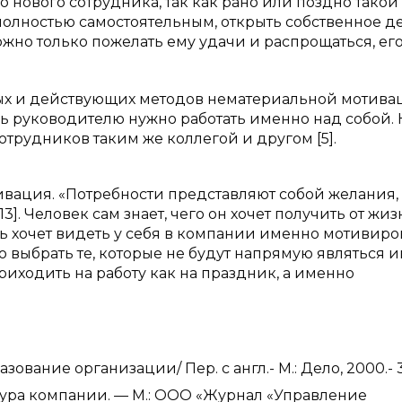
то нового сотрудника, так как рано или поздно такой
 полностью самостоятельным, открыть собственное де
ожно только пожелать ему удачи и распрощаться, ег
ных и действующих методов нематериальной мотива
ь руководителю нужно работать именно над собой. 
сотрудников таким же коллегой и другом [5].
ивация. «Потребности представляют собой желания,
3]. Человек сам знает, чего он хочет получить от жиз
ль хочет видеть у себя в компании именно мотивир
о выбрать те, которые не будут напрямую являться 
приходить на работу как на праздник, а именно
вание организации/ Пер. с англ.- М.: Дело, 2000.- 3
тура компании. — М.: ООО «Журнал «Управление