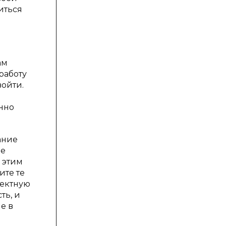
иться
ам
работу
войти.
енно
ание
не
 этим
ите те
оектную
ть, и
е в