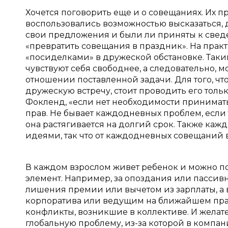
Хочется поговорить еще и о совещаниях. Их пр
воспользовались возможностью высказаться, д
свои предложения и были ли приняты к свед
«превратить совещания в праздник». На прак
«посиделками» в дружеской обстановке. Таки
чувствуют себя свободнее, а следовательно, м
отношении поставленной задачи. Для того, чт
дружескую встречу, стоит проводить его тольк
Фокленд, «если нет необходимости принимать
прав. Не бывает каждодневных проблем, если
она растягивается на долгий срок. Также каж
идеями, так что от каждодневных совещаний в
В каждом взрослом живет ребенок и можно п
элемент. Например, за опоздания или пассивн
лишения премии или вычетом из зарплаты, а 
корпоратива или ведущим на ближайшем праз
конфликты, возникшие в коллективе. И желате
глобальную проблему, из-за которой в компан