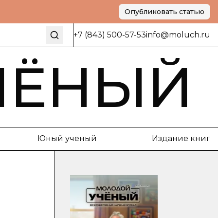
Опубликовать статью
+7 (843) 500-57-53
info@moluch.ru
ЧЁНЫЙ
Юный ученый
Издание книг