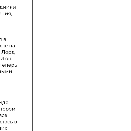
рудники
ения,
и
я в
оже на
л Лорд
 И он
 теперь
ьными
виде
атором
все
илось в
щих