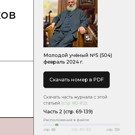
ков
Молодой учёный №5 (504)
февраль 2024 г.
Скачать номер в PDF
Скачать часть журнала с этой
статьей
(стр.
80-82
)
:
Часть 2
(стр. 69-139)
Расположение в файле:
стр.
69
стр.
80-82
стр.
139