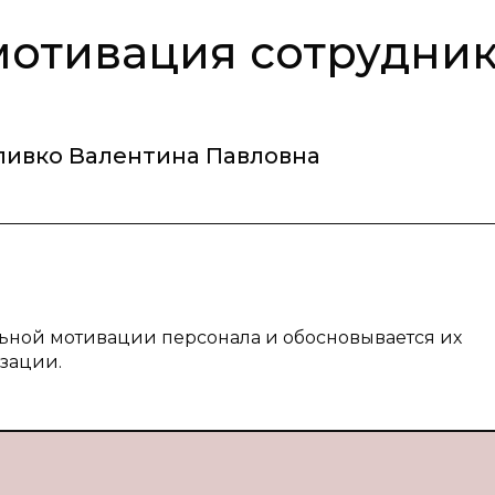
мотивация сотрудни
ливко Валентина Павловна
льной мотивации персонала и обосновывается их
зации.