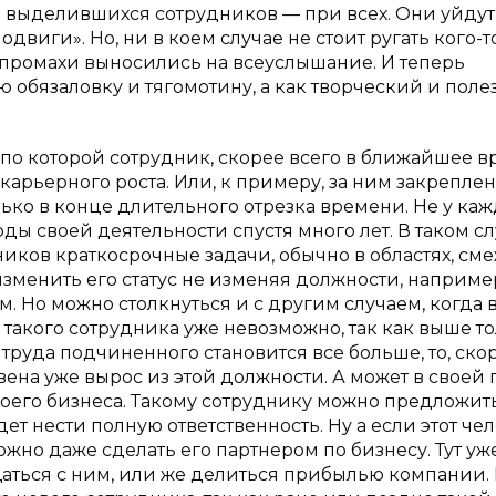
ть выделившихся сотрудников — при всех. Они уйдут
иги». Но, ни в коем случае не стоит ругать кого-т
о промахи выносились на всеуслышание. И теперь
ю обязаловку и тягомотину, а как творческий и пол
 по которой сотрудник, скорее всего в ближайшее в
и карьерного роста. Или, к примеру, за ним закреплен
лько в конце длительного отрезка времени. Не у ка
ды своей деятельности спустя много лет. В таком с
ников краткосрочные задачи, обычно в областях, см
зменить его статус не изменяя должности, наприме
 Но можно столкнуться и с другим случаем, когда в
такого сотрудника уже невозможно, так как выше т
руда подчиненного становится все больше, то, ско
звена уже вырос из этой должности. А может в своей 
оего бизнеса. Такому сотруднику можно предложит
ет нести полную ответственность. Ну а если этот че
жно даже сделать его партнером по бизнесу. Тут уже
ться с ним, или же делиться прибылью компании. 