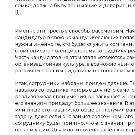
семье, должно быть понимание и доверие, и 
[1].
Именно эти простые способы рассмотрим. Нач
кандидатур в свою команду. Желающих попаст
нужны именно те, кто будет служить компании
стоит описать потенциальному сотруднику реа
Часть кандидатов на этом этапе «отсеются» с
организационная культура, а возможно чьи-т
различны с вашим видением и отношением к 
Итак, сотрудники набраны, пойдем дальше. 
навыков сотрудника, которые для него самог
реализовывая свои умения, он заскучает и на
его знаниям придадут большее значение. В это
или иные его навыки, которые он получил ран
задачу, даже если она займет совсем немного
сотруднику будет приятно, что его знания пр
организации. Для многих очень важен карьер