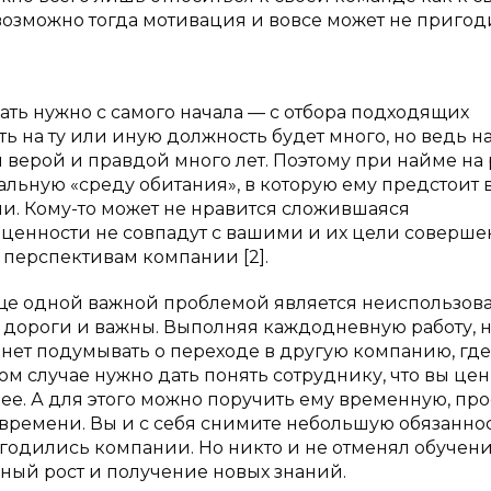
возможно тогда мотивация и вовсе может не пригод
ать нужно с самого начала — с отбора подходящих
ь на ту или иную должность будет много, но ведь н
 верой и правдой много лет. Поэтому при найме на 
льную «среду обитания», в которую ему предстоит 
ами. Кому-то может не нравится сложившаяся
о ценности не совпадут с вашими и их цели соверш
перспективам компании [2].
Еще одной важной проблемой является неиспользов
о дороги и важны. Выполняя каждодневную работу, 
чнет подумывать о переходе в другую компанию, где
м случае нужно дать понять сотруднику, что вы цен
ее. А для этого можно поручить ему временную, пр
 времени. Вы и с себя снимите небольшую обязаннос
игодились компании. Но никто и не отменял обучени
ный рост и получение новых знаний.