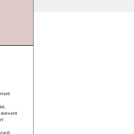
чные
я,
тижения
ет
воей