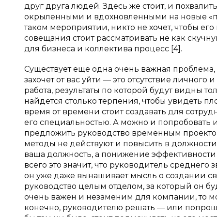
друг друга людей. Здесь же стоит, и похвали
окрыленными и вдохновленными на новые «подв
таком мероприятии, никто не хочет, чтобы ег
совещания стоит рассматривать не как скучну
для бизнеса и коллектива процесс [4].
Существует еще одна очень важная проблема,
захочет от вас уйти — это отсутствие личного 
работа, результаты по которой будут видны то
найдется столько терпения, чтобы увидеть пло
время от времени стоит создавать для сотруд
его специальностью. А можно и попробовать и
предложить руководство временным проектом.
методы не действуют и повысить в должности 
ваша должность, а понижение эффективности т
всего это значит, что руководитель среднего 
он уже даже вынашивает мысль о создании св
руководство целым отделом, за который он буд
очень важен и незаменим для компании, то мо
конечно, руководителю решать — или попроща