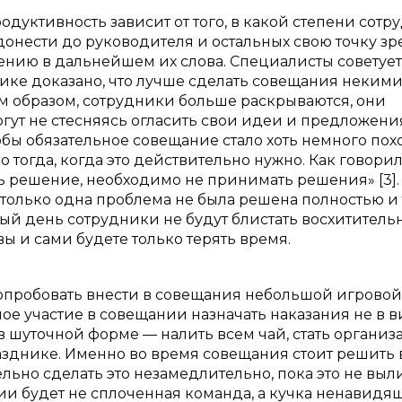
одуктивность зависит от того, в какой степени сот
онести до руководителя и остальных свою точку зр
ению в дальнейшем их слова. Специалисты советует
тике доказано, что лучше сделать совещания неким
м образом, сотрудники больше раскрываются, они
огут не стесняясь огласить свои идеи и предложени
обы обязательное совещание стало хоть немного пох
о тогда, когда это действительно нужно. Как говори
 решение, необходимо не принимать решения» [3].
 только одна проблема не была решена полностью и
дый день сотрудники не будут блистать восхитител
ы и сами будете только терять время.
опробовать внести в совещания небольшой игровой
ое участие в совещании назначать наказания не в 
в шуточной форме — налить всем чай, стать организ
днике. Именно во время совещания стоит решить 
льно сделать это незамедлительно, пока это не выл
ии будет не сплоченная команда, а кучка ненавидя