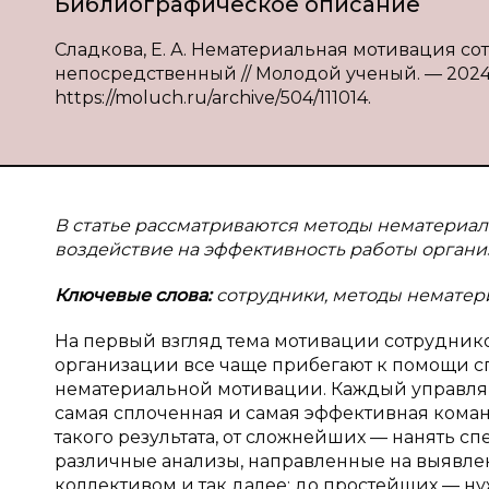
Библиографическое описание
Сладкова, Е. А. Нематериальная мотивация сотру
непосредственный // Молодой ученый. — 2024. —
https://moluch.ru/archive/504/111014.
В статье рассматриваются методы нематериал
воздействие на эффективность работы органи
Ключевые слова:
сотрудники, методы нематер
На первый взгляд тема мотивации сотруднико
организации все чаще прибегают к помощи с
нематериальной мотивации. Каждый управляю
самая сплоченная и самая эффективная кома
такого результата, от сложнейших — нанять сп
различные анализы, направленные на выявлен
коллективом и так далее; до простейших — ну