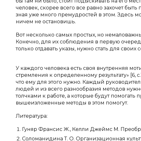
бы там ни было, стоит подыскивать на его мес
человек, скорее всего все равно захочет быть
зная уже много премудростей в этом. Здесь м
ничем не остановишь.
Вот несколько самых простых, но немаловаж
Конечно, для их соблюдения в первую очеред
только отдавать указы, нужно стать для своих 
У каждого человека есть своя внутренняя мот
стремления к определенному результату» [6, с.1
что ему для этого нужно. Каждый руководите
людей и из всего разнообразия методов нужн
толчками к работе, а которые будут помогать 
вышеизложенные методы в этом помогут.
Литература:
Гуняр Франсис Ж., Келли Джеймс М. Преобразо
Соломанидина Т. О. Организационная куль