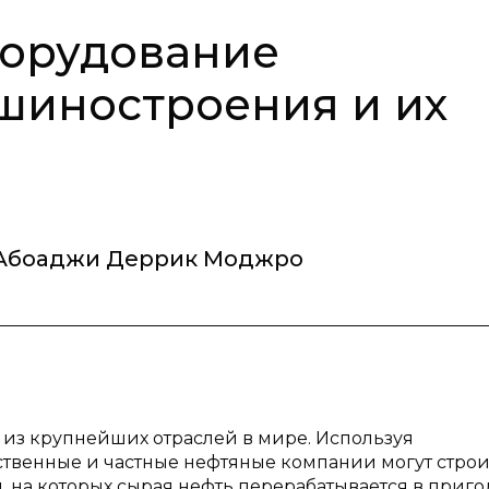
борудование
шиностроения и их
Абоаджи Деррик Моджро
 из крупнейших отраслей в мире. Используя
твенные и частные нефтяные компании могут строи
 на которых сырая нефть перерабатывается в приг