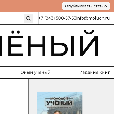
Опубликовать статью
+7 (843) 500-57-53
info@moluch.ru
ЧЁНЫЙ
Юный ученый
Издание книг