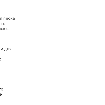
я песка
т в
ск с
ми для
о
го
е