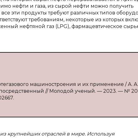
имо нефти и газа, из сырой нефти можно получить
, все эти продукты требуют различных типов оборуд
оответствуют требованиям, некоторые из которых вкл
женный нефтяной газ (LPG), фармацевтическое сырье
фтегазового машиностроения и их применение / А. А
посредственный // Молодой ученый. — 2023. — № 20 
02667.
 из крупнейших отраслей в мире. Используя