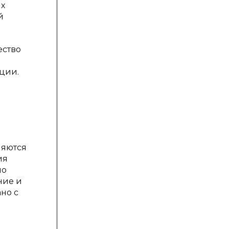
ых
й
ество
ции.
ляются
ия
но
ние и
но с