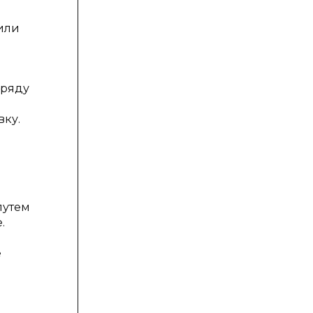
 или
аряду
вку.
путем
.
е