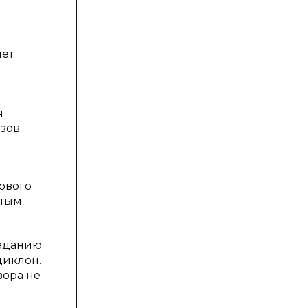
чет
я
зов.
ового
тым.
паданию
циклон.
вора не