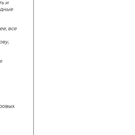
ь и
одные
е, все
ову,
е
ровых