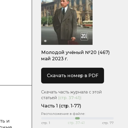
Молодой учёный №20 (467)
май 2023 г.
Скачать номер в PDF
Скачать часть журнала с этой
статьей
(стр.
37-41
)
:
Часть 1
(стр. 1-77)
Расположение в файле:
ть и
стр.
1
стр.
37-41
стр.
77
одные