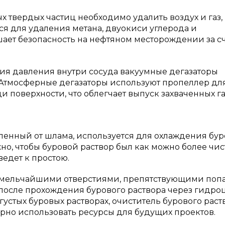
х твердых частиц необходимо удалить воздух и газ,
ся для удаления метана, двуокиси углерода и
ышает безопасность на нефтяном месторождении за с
ния давления внутри сосуда вакуумные дегазаторы
. Атмосферные дегазаторы используют пропеллер дл
поверхности, что облегчает выпуск захваченных га
еленный от шлама, используется для охлаждения бур
жно, чтобы буровой раствор был как можно более чис
ведет к простою.
 с мельчайшими отверстиями, препятствующими по
у после прохождения бурового раствора через гидро
густых буровых растворах, очиститель бурового раст
орно использовать ресурсы для будущих проектов.