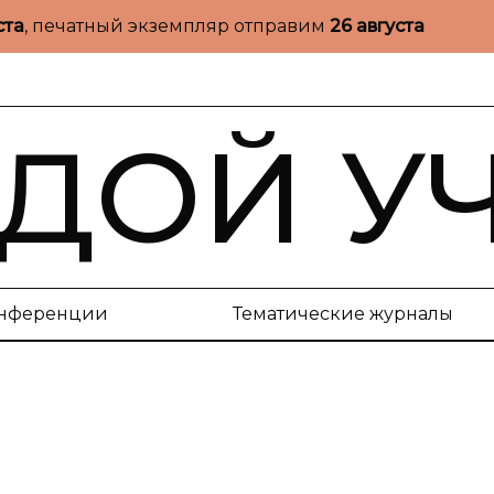
ста
, печатный экземпляр отправим
26 августа
ДОЙ У
нференции
Тематические журналы