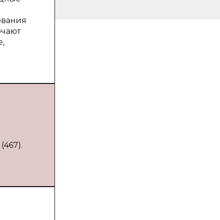
ования
ючают
,
.
(467).