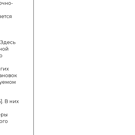
очно-
яется
 Здесь
нной
о
огих
ановок
руемом
. В них
и
еры
ого