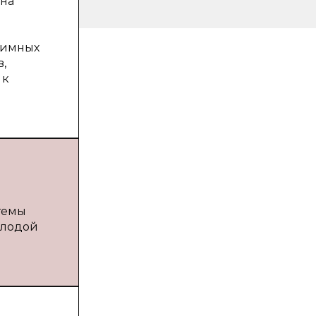
 на
жимных
,
 к
стемы
олодой