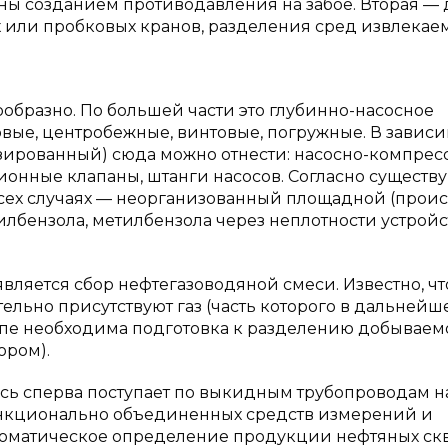
ы созданием противодавления на забое. Вторая — 
или пробковых кранов, разделения сред извлекае
бразно. По большей части это глубинно-насосное
вые, центробежные, винтовые, погружные. В завис
изированный) сюда можно отнести: насосно-компре
ционные клапаны, штанги насосов. Согласно сущест
всех случаях — неорганизованный площадной (прои
илбензола, метилбензола через неплотности устройст
вляется сбор нефтегазоводяной смеси. Известно, чт
тельно присутствуют газ (часть которого в дальнейш
этапе необходима подготовка к разделению добывае
ором).
есь сперва поступает по выкидным трубопроводам н
ункционально объединенных средств измерений и
втоматическое определение продукции нефтяных с