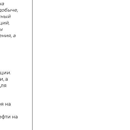
на
добыче,
нный
ций,
ы
ния, а
ции.
, а
для
я на
ефти на