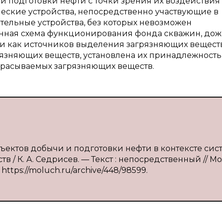
 и подготовки нефти с точки зрения их воздействия
еские устройства, непосредственно участвующие в
ательные устройства, без которых невозможен
нная схема функционирования фонда скважин, до
ти как источников выделения загрязняющих веществ
зняющих веществ, установлена их принадлежность
брасываемых загрязняющих веществ.
объектов добычи и подготовки нефти в контексте си
/ К. А. Седрисев. — Текст : непосредственный // М
 https://moluch.ru/archive/448/98599.