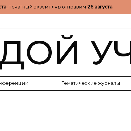
ста
, печатный экземпляр отправим
26 августа
ДОЙ У
нференции
Тематические журналы