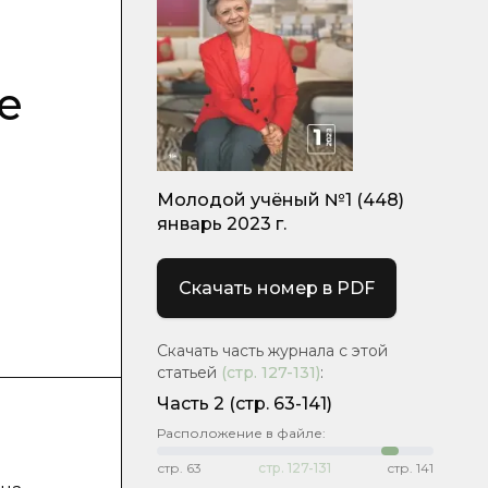
е
Молодой учёный №1 (448)
январь 2023 г.
Скачать номер в PDF
Скачать часть журнала с этой
статьей
(стр.
127-131
)
:
Часть 2
(стр. 63-141)
Расположение в файле:
стр.
63
стр.
127-131
стр.
141