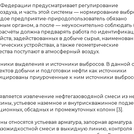
й Федерации предусматривает регулирование
оздуха, и часть этой системы — нормирование выбр
аждое предприятие-природопользователь обязано
орным органом, а после — неукоснительно соблюдать 
, расчёты должна предварять работа по идентифика
ойств, задействованных в добыче сырья, наименова
ических устройствах, а также геометрические
ества поступают в атмосферный воздух.
ники выделения и источники выбросов. В данной с
ектов добычи и подготовки нефти как источники
ицированы приуроченные к ним источники выброс
является извлечение нефтегазоводяной смеси из н
жины, устьевое наземное и внутрискважинное подз
ционных, обсадных и промежуточных колонн [3].
ы относятся устьевая арматура, запорная арматура.
азожидкостной смеси в выкидную линию, контроля