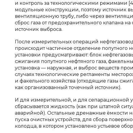
и контроль за технологическими режимами [4
модульные конструкции, поэтому источник в
вентиляционную трубу, либо через вентиляци
сброс газа от предохранительного клапана н
источник выброса.
После измерительных операций нефтегазоводя
происходит частичное отделение попутного не
установки предусматривают: блок нефтегазовы
сжигания попутного нефтяного газа, факельн
установка — наружная, и выброс веществ про
случаях технологические регламенты местор
и факельного хозяйства (отходящие газы сжи
как организованный точечный источник).
И для измерительной, и для сепарационной у
сбрасывается жидкость (как при штатной ситу
аварийной). Остальные дренажные ёмкости 
пуска очистных устройств, для сбора поверхн
колодца, в котором установлено устьевое обо