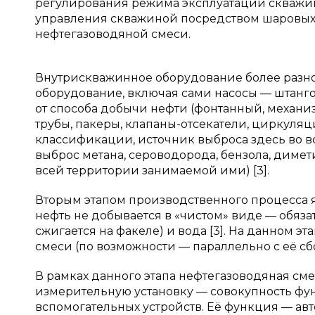
регулирования режима эксплуатации скважин
управления скважиной посредством шаровых 
нефтегазоводяной смеси.
Внутрискважинное оборудование более разноо
оборудование, включая сами насосы — штанго
от способа добычи нефти (фонтанный, механ
трубы, пакеры, клапаны-отсекатели, циркуля
классификации, источник выброса здесь во 
выброс метана, сероводорода, бензола, димет
всей территории занимаемой ими) [3].
Вторым этапом производственного процесса я
нефть не добывается в «чистом» виде — обяза
сжигается на факеле) и вода [3]. На данном 
смеси (по возможности — параллельно с её сб
В рамках данного этапа нефтегазоводяная см
измерительную установку — совокупность ф
вспомогательных устройств. Её функция — а