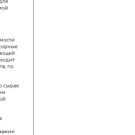
для
мой
имости
ссорные
вующей
сходит
в, по
о сырая
ем
мой
а
кважин