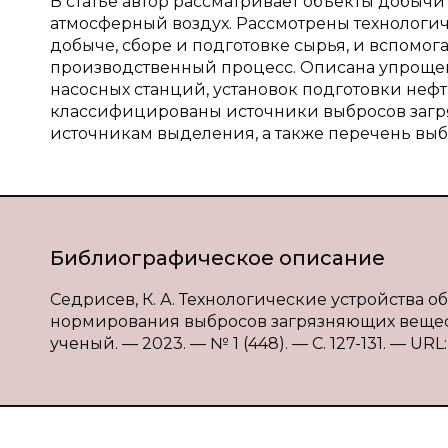
В статье автор рассматривает объекты добычи
атмосферный воздух. Рассмотрены технологич
добыче, сборе и подготовке сырья, и вспомог
производственный процесс. Описана упроще
насосных станций, установок подготовки неф
классифицированы источники выбросов загря
источникам выделения, а также перечень вы
Библиографическое описание
Седрисев, К. А. Технологические устройства 
нормирования выбросов загрязняющих веществ 
ученый. — 2023. — № 1 (448). — С. 127-131. — URL: