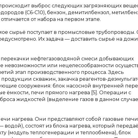
 происходит выброс следующих загрязняющих вещес
дородов (C6-C10), бензон, демитилбензол, метилбен
отличается от набора на первом этапе.
ое сырьё поступает в промысловые трубопроводы.
предусмотрено. Их задача — доставить сырьё на до
и перекачки нефтегазоводяной смеси добывающих
чае невозможности или нецелесообразности осущес
ретий этап производственного процесса. Здесь
в продукции скважин, закачка реагентов-деэмульгат
ующие сооружения: блок насосной внутренней пере
е ёмкости, печи прямого нагрева [5]. Операции с
броса жидкостей (выделение газов в данном случа
чи нагрева. Они представляют собой газовые печи
водой), состоят из блока нагрева, который передаё
ту (модуль теплогенерации и теплообмена), блок