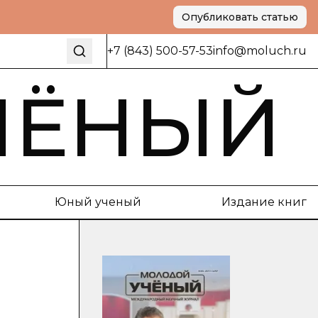
Опубликовать статью
+7 (843) 500-57-53
info@moluch.ru
ЧЁНЫЙ
Юный ученый
Издание книг