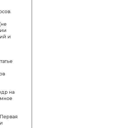
осов.
(не
ции
ний и
татье
ов
едр на
емное
 Первая
 и