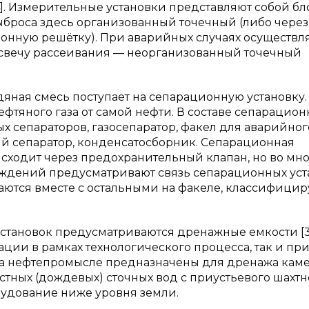
]. Измерительные установки представляют собой бл
ыброса здесь организованный точечный (либо через
онную решётку). При аварийных случаях осуществл
а свечу рассеивания — неорганизованный точечный
ная смесь поступает на сепарационную установку.
фтяного газа от самой нефти. В составе сепарацио
х сепараторов, газосепаратор, факел для аварийног
ый сепаратор, конденсатосборник. Сепарационная
исходит через предохранительный клапан, но во мн
ождений предусматривают связь сепарационных уст
гаются вместе с остальными на факеле, классифици
становок предусматриваются дренажные емкости [3]
ации в рамках технологического процесса, так и пр
на нефтепромысле предназначены для дренажа кам
остных (дождевых) сточных вод с приустьевого шахтн
рудование ниже уровня земли.