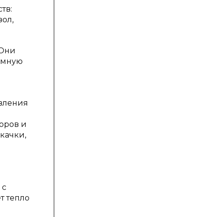
тв:
зол,
 Они
жимную
твления
оров и
качки,
е
 с
т тепло