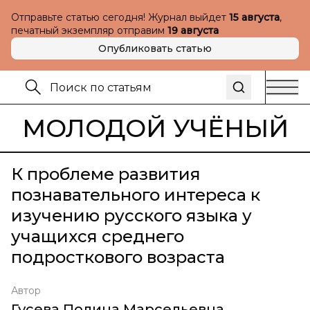
Отправьте статью сегодня! Журнал выйдет
15 августа
,
печатный экземпляр отправим
19 августа
Опубликовать статью
МОЛОДОЙ УЧЁНЫЙ
К проблеме развития
познавательного интереса к
изучению русского языка у
учащихся среднего
подросткового возраста
Автор
Гусева Полина Марсельевна