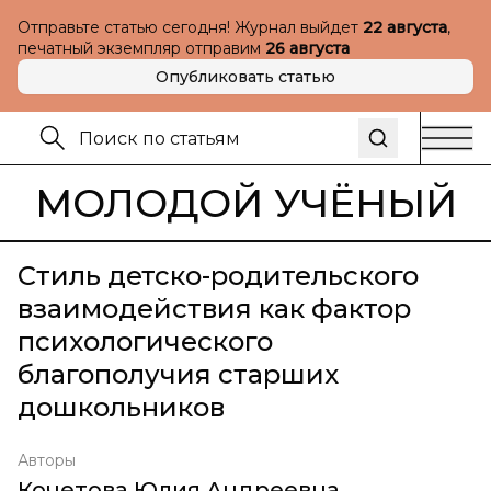
Отправьте статью сегодня! Журнал выйдет
22 августа
,
печатный экземпляр отправим
26 августа
Опубликовать статью
МОЛОДОЙ УЧЁНЫЙ
Стиль детско-родительского
взаимодействия как фактор
психологического
благополучия старших
дошкольников
Авторы
Кочетова Юлия Андреевна
,