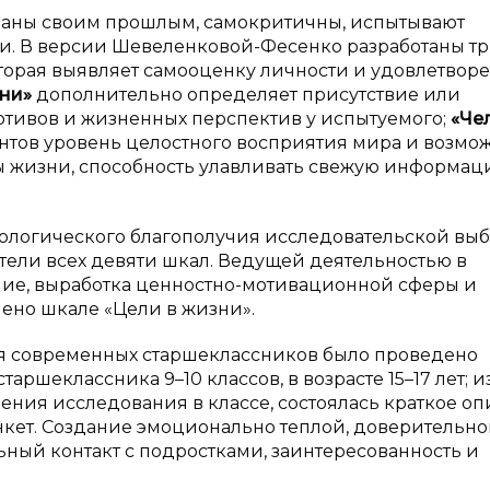
аны своим прошлым, самокритичны, испытывают
ни. В версии Шевеленковой-Фесенко разработаны т
оторая выявляет самооценку личности и удовлетвор
зни»
дополнительно определяет присутствие или
отивов и жизненных перспектив у испытуемого;
«Че
нтов уровень целостного восприятия мира и возмо
ты жизни, способность улавливать свежую информац
хологического благополучия исследовательской вы
атели всех девяти шкал. Ведущей деятельностью в
ие, выработка ценностно-мотивационной сферы и
ено шкале «Цели в жизни».
ия современных старшеклассников было проведено
аршеклассника 9–10 классов, в возрасте 15–17 лет; из
ния исследования в классе, состоялась краткое о
нкет. Создание эмоционально теплой, доверительн
ный контакт с подростками, заинтересованность и