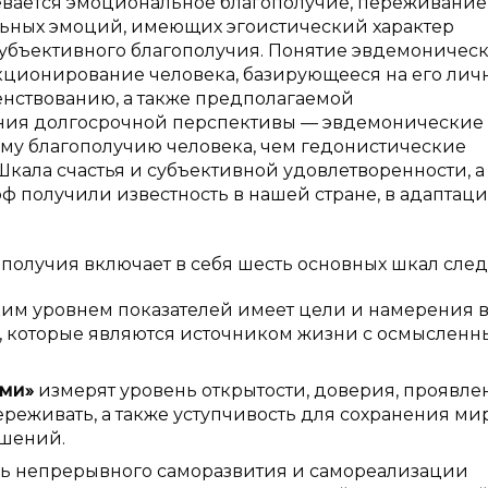
вается эмоциональное благополучие, переживание
ьных эмоций, имеющих эгоистический характер
субъективного благополучия. Понятие эвдемоничес
кционирование человека, базирующееся на его лич
енствованию, а также предполагаемой
рения долгосрочной перспективы — эвдемонические
ому благополучию человека, чем гедонистические
кала счастья и субъективной удовлетворенности, а
 получили известность в нашей стране, в адаптации
олучия включает в себя шесть основных шкал след
им уровнем показателей имеет цели и намерения 
я, которые являются источником жизни с осмыслен
ими»
измерят уровень открытости, доверия, проявле
переживать, а также уступчивость для сохранения ми
ошений.
нь непрерывного саморазвития и самореализации