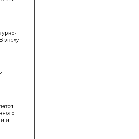
турно-
В эпоху
и
яется
нного
ии и