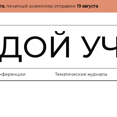
ста
, печатный экземпляр отправим
19 августа
ДОЙ У
нференции
Тематические журналы