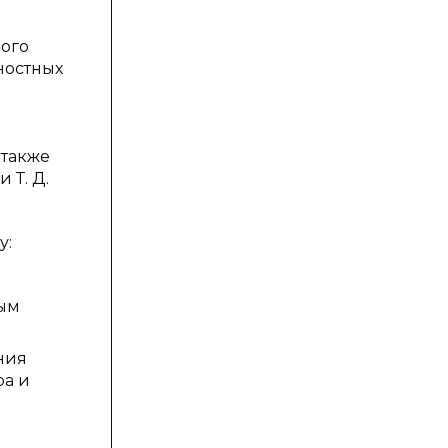
кого
ностных
 также
 Т. Д.
у:
в
ным
ния
ра и