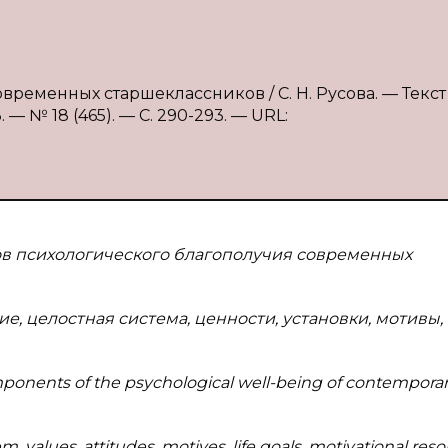
временных старшеклассников / С. Н. Русова. — Текст 
 № 18 (465). — С. 290-293. — URL:
в психологического благополучия современных
е, целостная система, ценности, установки, мотивы,
omponents of the psychological well-being of contempora
m, values, attitudes, motives, life goals, motivational reso