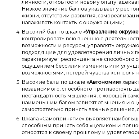
личности, открытости новому опыту, адекв
Низкое значение баллов указывает у респон
жизни, отсутствии развития, самореализац
налаживать контакты с окружающими;
Высокий бал по шкале
«Управление окруж
контролировать всю внешнюю деятельност
возможности и ресурсы, управлять окружаю
подходящие для удовлетворения личных по
характеризует респондента не способного 
ощущением бессилия изменить или улучши
возможностями, потерей чувства контроля 
Высокие балы по шкале
«Автономия»
харак
независимого, способного противостоять д
нестандартность мышления, с хорошей сам
наименьшим балом зависят от мнения и оц
самостоятельно принять важные решения, 
Шкала «Самопринятие» выявляет наибольш
способным принять себя «целиком и полнос
относятся к своему прошлому и удовлетво