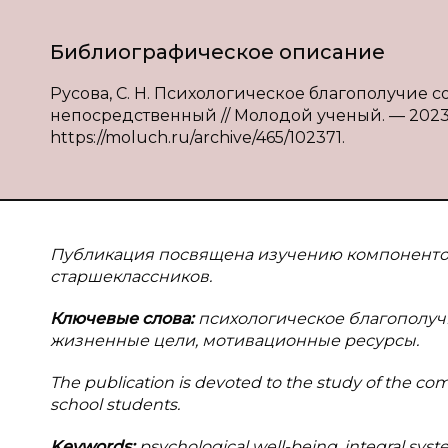
Библиографическое описание
Русова, С. Н. Психологическое благополучие со
непосредственный // Молодой ученый. — 2023. —
https://moluch.ru/archive/465/102371.
Публикация посвящена изучению компоненто
старшеклассников.
Ключевые слова:
психологическое благополучи
жизненные цели, мотивационные ресурсы.
The publication is devoted to the study of the c
school students.
Keywords:
psychological well-being, integral syste