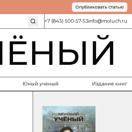
Опубликовать статью
+7 (843) 500-57-53
info@moluch.ru
ЧЁНЫЙ
Юный ученый
Издание книг