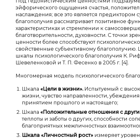
Под гедонистическим ценностями подразуме
эйфорического ощущения счастья, положител
наслаждения; все это является предиктором 
благополучия рассматривает позитивное фун
характеристиках и стремлении к самосоверш
благотворительности, духовности. С точки з
ценности более способствуют психологическ
свойственные субъективному благополучию. Ш
шкалы психологического благополучия К. Рифф
Шевеленковой и Т. П. Фесенко в 2005 г. [4].
Многомерная модель психологического благоп
Шкала
«Цели в
жизни».
Испытуемый с высок
жизни, чувство направленности, убеждени
принятием прошлого и настоящего;
Шкала
«Положительные отношения
с
друг
теплоты и заботы о других, способности со
благоприятных межличностных взаимоотн
Шкала «Личностный рост»
измеряет урове