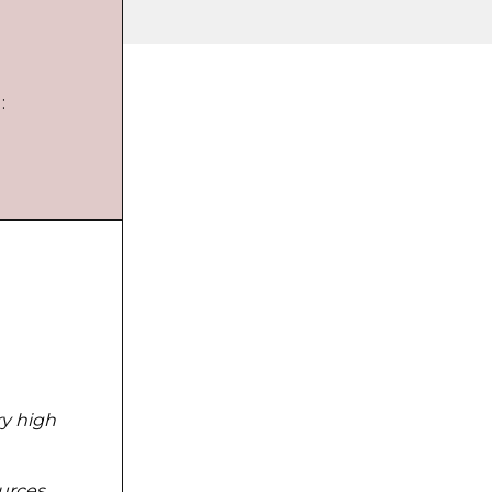
:
ry high
urces.