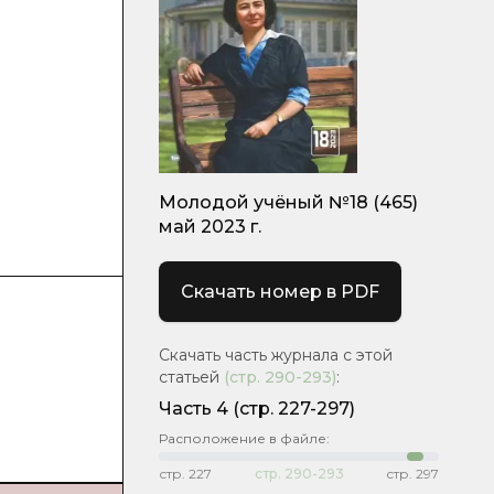
Молодой учёный №18 (465)
май 2023 г.
Скачать номер в PDF
Скачать часть журнала с этой
статьей
(стр.
290-293
)
:
Часть 4
(стр. 227-297)
Расположение в файле:
стр.
227
стр.
290-293
стр.
297