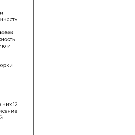
ри
енность
ловек
жность
ию и
борки
 них 12
писание
ой