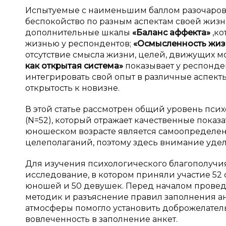
Испытуемые с наименьшим баллом разочаров
беспокойство по разным аспектам своей жиз
дополнительные шкалы
«Баланс аффекта»
,к
жизнью у респондентов;
«Осмысленность жи
отсутствие смысла жизни, целей, движущих м
как открытая система»
показывает у респонде
интегрировать свой опыт в различные аспек
открытость к новизне.
В этой статье рассмотрен общий уровень пси
(N=52), который отражает качественные показ
юношеском возрасте является самоопределен
целеполаганий, поэтому здесь внимание удел
Для изучения психологического благополуч
исследование, в котором приняли участие 52 ст
юношей и 50 девушек. Перед началом проведе
методик и разъяснение правил заполнения а
атмосферы помогло установить доброжелатель
вовлеченность в заполнение анкет.