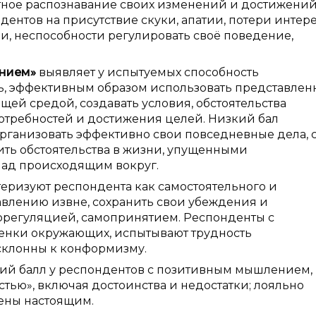
атное распознавание своих изменений и достижений
дентов на присутствие скуки, апатии, потери интере
ии, неспособности регулировать своё поведение,
ением»
выявляет у испытуемых способность
ь, эффективным образом использовать представлен
щей средой, создавать условия, обстоятельства
требностей и достижения целей. Низкий бал
организовать эффективно свои повседневные дела, 
ть обстоятельства в жизни, упущенными
над происходящим вокруг.
теризуют респондента как самостоятельного и
авлению извне, сохранить свои убеждения и
орегуляцией, самопринятием. Респонденты с
енки окружающих, испытывают трудность
склонны к конформизму.
ий балл у респондентов с позитивным мышлением,
тью», включая достоинства и недостатки; лояльно
рены настоящим.