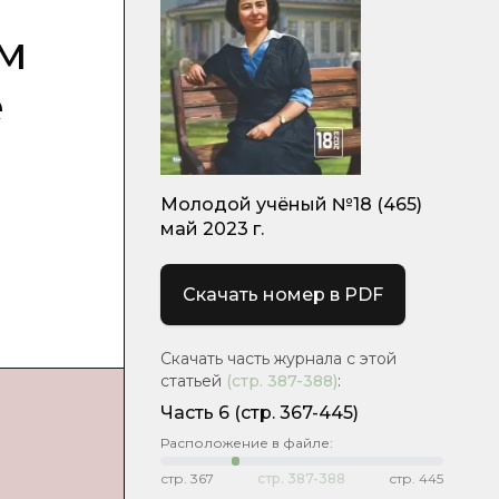
ем
е
Молодой учёный №18 (465)
май 2023 г.
Скачать номер в PDF
Скачать часть журнала с этой
статьей
(стр.
387-388
)
:
Часть 6
(стр. 367-445)
Расположение в файле:
стр.
367
стр.
387-388
стр.
445