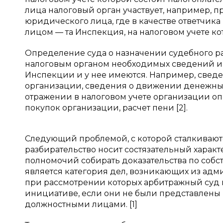
лица налоговый орган участвует, например, 
юридического лица, где в качестве ответчик
лицом — та Инспекция, на налоговом учете к
Определение суда о назначении судебного ра
налоговым органом необходимых сведений и 
Инспекции и у нее имеются. Например, свед
организации, сведения о движении денежных 
отражении в налоговом учете организации оп
покупок организации, расчет пени [2].
Следующий проблемой, с которой сталкиваютс
разбирательство носит состязательный харак
полномочий собирать доказательства по собс
является категория дел, возникающих из ад
при рассмотрении которых арбитражный суд в
инициативе, если они не были представлены
должностными лицами. [1]