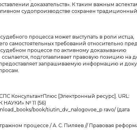
ставлении доказательств». К таким важным аспектам
ративном судопроизводстве сохранен традиционны
 судебного процесса может выступать в роли истца,
ющего самостоятельных требований относительно пре
в судебном процессе по активному доказыванию
он ссылается, подготавливает правовую позицию на 
да предоставляет запрашиваемую информацию и доку
просам.
/ СПС КонсультантПлюс [Электронный ресурс]. URL:
НАУКИ» № 11 (56)
nload_books/book/tiutin_dv_nalogovoe_p ravo/ (дата
ражном процессе / А. С. Пиляев // Правовая реформ