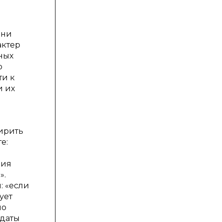
м
 ни
актер
ных
р
ти к
и их
ирить
е:
ния
».
: «если
ует
но
 даты