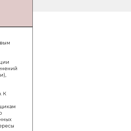
овым
ации
менений
и),
. К
ьщикам
о
анных
тересы