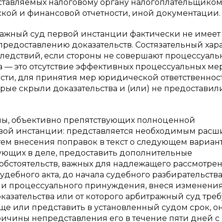
оставляемых налоговому органу налогоплательщико
рской и финансовой отчетности, иной документации.
ражный суд первой инстанции фактически не имеет
предоставлению доказательств. Состязательный хар
следствий, если стороны не совершают процессуаль
а — это отсутствие эффективных процессуальных ме
ости, для принятия мер юридической ответственнос
рые скрыли доказательства и (или) не предоставил
ы, объективно препятствующих полноценной
вой инстанции: представляется необходимым расш
ем внесения поправок в текст о следующем вариант
вующих в деле, предоставить дополнительные
обстоятельств, важных для надлежащего рассмотре
дебного акта, до начала судебного разбирательства
и процессуального принуждения, внеся изменения
оказательства или от которого арбитражный суд треб
бще или представить в установленный судом срок, о
ричины непредставления его в течение пяти дней с