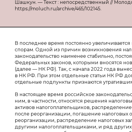
Шашкун. — Текст : непосредственный // Молодой
https://moluch.ru/archive/465/102145.
В последнее время постоянно увеличивается 
спорам. Одной из причин возникновения нал
законодательство наименее стабильно, посто
Федеральных законов, которыми вносятся н
(далее — НК РФ). Так, с начала 2022 года вы
в НК РФ. При этом отдельные статьи НК РФ д
отдельные подпункты признаются утратившим
В настоящее время российское законодательс
ним, в частности, относятся решения налого
активов налогоплательщиков, распределение
после реорганизации, погашение налоговых 
реорганизации, распределение налоговых зал
другими налогоплательщиками, и ряд других.