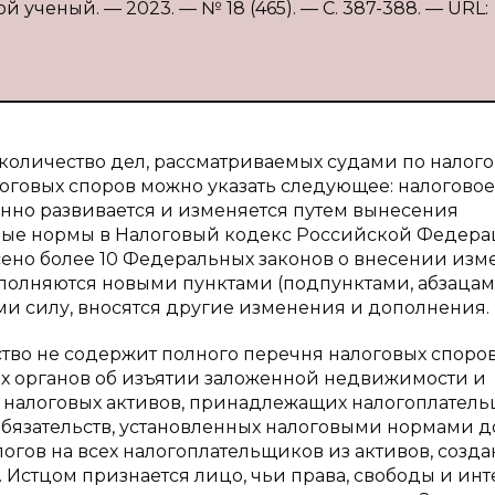
 ученый. — 2023. — № 18 (465). — С. 387-388. — URL:
количество дел, рассматриваемых судами по налог
оговых споров можно указать следующее: налоговое
янно развивается и изменяется путем вынесения
овые нормы в Налоговый кодекс Российской Федер
несено более 10 Федеральных законов о внесении из
ополняются новыми пунктами (подпунктами, абзацам
и силу, вносятся другие изменения и дополнения.
тво не содержит полного перечня налоговых споров
вых органов об изъятии заложенной недвижимости и
 налоговых активов, принадлежащих налогоплател
обязательств, установленных налоговыми нормами д
огов на всех налогоплательщиков из активов, созд
 Истцом признается лицо, чьи права, свободы и ин