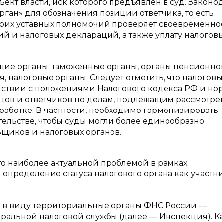
ъект власти, иск которого предъявлен в суд. Законо
ган» для обозначения позиции ответчика, то есть
своих уставных полномочий проверяет своевременнос
й и налоговых деклараций, а также уплату налогов
щие органы: таможенные органы, органы пенсионно
, налоговые органы. Следует отметить, что налогов
етствии с положениями Налогового кодекса РФ и н
тцов и ответчиков по делам, подлежащим рассмотр
работке. В частности, необходимо гармонизировать
тельстве, чтобы суды могли более единообразно
щиков и налоговых органов.
то наиболее актуальной проблемой в рамках
 определение статуса налогового органа как участн
ем в виду территориальные органы ФНС России —
льной налоговой службы (далее — Инспекция). К