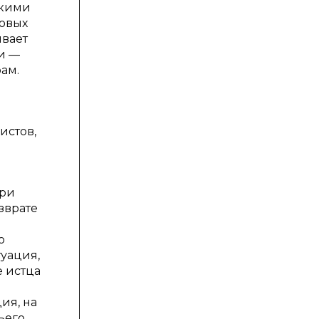
окими
говых
ивает
и —
ам.
истов,
при
зврате
о
туация,
е истца
ия, на
ьего