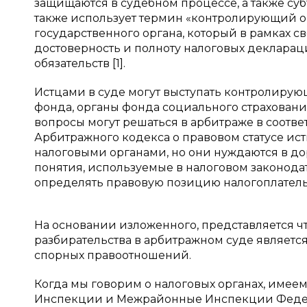
защищаются в судебном процессе, а также суб
также использует термин «контролирующий ор
государственного органа, который в рамках 
достоверность и полноту налоговых деклараци
обязательств [1].
Истцами в суде могут выступать контролирую
фонда, органы фонда социального страхования
вопросы могут решаться в арбитраже в соотв
Арбитражного кодекса о правовом статусе ис
налоговыми органами, но они нуждаются в до
понятия, используемые в налоговом законода
определять правовую позицию налогоплатель
На основании изложенного, представляется ч
разбирательства в арбитражном суде является
спорных правоотношений.
Когда мы говорим о налоговых органах, име
Инспекции и Межрайонные Инспекции Федера