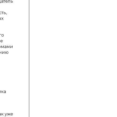
датель
ть,
ых
го
ые
ормами
ению
ика
ак уже