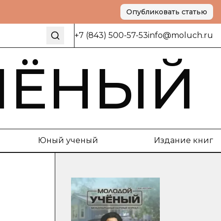
Опубликовать статью
+7 (843) 500-57-53
info@moluch.ru
ЧЁНЫЙ
Юный ученый
Издание книг