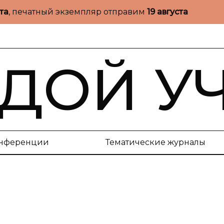
ста
, печатный экземпляр отправим
19 августа
ДОЙ У
нференции
Тематические журналы