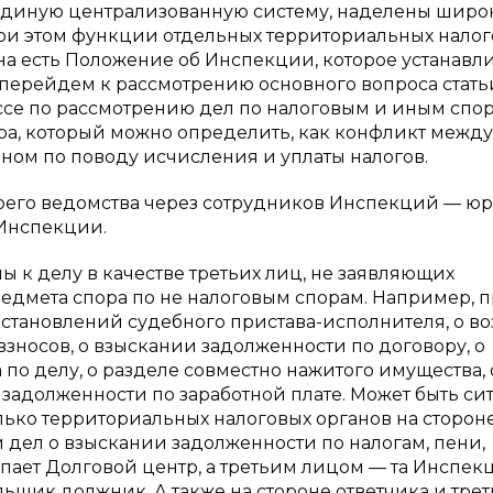
т единую централизованную систему, наделены шир
ри этом функции отдельных территориальных нало
на есть Положение об Инспекции, которое устанавл
 перейдем к рассмотрению основного вопроса стать
ссе по рассмотрению дел по налоговым и иным спор
ра, который можно определить, как конфликт между
ном по поводу исчисления и уплаты налогов.
оего ведомства через сотрудников Инспекций — юр
Инспекции.
ы к делу в качестве третьих лиц, не заявляющих
едмета спора по не налоговым спорам. Например, 
тановлений судебного пристава-исполнителя, о во
взносов, о взыскании задолженности по договору, о
о делу, о разделе совместно нажитого имущества, 
задолженности по заработной плате. Может быть си
лько территориальных налоговых органов на сторон
 дел о взыскании задолженности по налогам, пени,
упает Долговой центр, а третьим лицом — та Инспекц
льщик должник. А также на стороне ответчика и трет