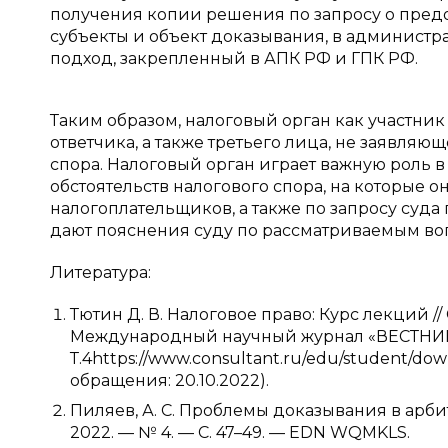
получения копии решения по запросу о предо
субъекты и объект доказывания, в админист
подход, закрепленный в АПК РФ и ГПК РФ.
Таким образом, налоговый орган как участник
ответчика, а также третьего лица, не заявля
спора. Налоговый орган играет важную роль 
обстоятельств налогового спора, на которые 
налогоплательщиков, а также по запросу су
дают пояснения суду по рассматриваемым во
Литература:
Тютин Д. В. Налоговое право: Курс лекций /
Международный научный журнал «ВЕСТНИК 
Т.4https://www.consultant.ru/edu/student/dow
обращения: 20.10.2022).
Пиляев, А. С. Проблемы доказывания в арбит
2022. — № 4. — С. 47–49. — EDN WQMKLS.