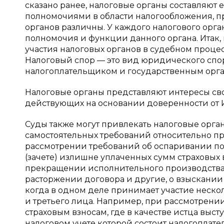
сказано ранее, налоговые органы составляю
полномочиями в области налогообложения, п
органов различны. У каждого налогового орга
полномочия и функции данного органа. Итак,
участия налоговых органов в судебном проце
Налоговый спор — это вид юридического спо
налогоплательщиком и государственным орга
Налоговые органы представляют интересы св
действующих на основании доверенности от 
Суды также могут привлекать налоговые орган
самостоятельных требований относительно пр
рассмотрении требований об оспаривании пос
(зачете) излишне уплаченных сумм страховых 
прекращении исполнительного производства п
расторжении договора и другие, о взыскании 
когда в одном деле принимает участие неско
и третьего лица. Например, при рассмотрении
страховым взносам, где в качестве истца выст
налоговом учете которой состоит налогоплате