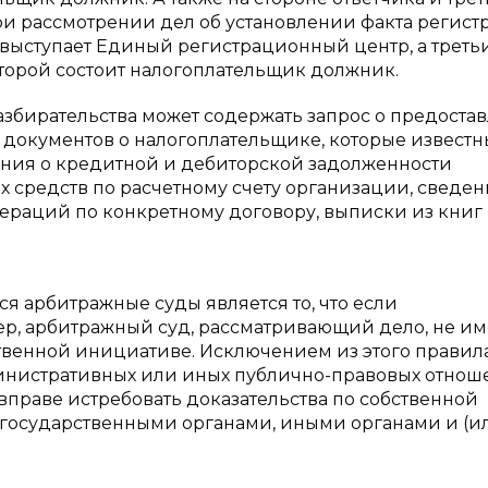
при рассмотрении дел об установлении факта регис
а выступает Единый регистрационный центр, а треть
оторой состоит налогоплательщик должник.
збирательства может содержать запрос о предоста
документов о налогоплательщике, которые известн
ения о кредитной и дебиторской задолженности
средств по расчетному счету организации, сведен
ераций по конкретному договору, выписки из книг
я арбитражные суды является то, что если
тер, арбитражный суд, рассматривающий дело, не им
твенной инициативе. Исключением из этого правил
министративных или иных публично-правовых отнош
праве истребовать доказательства по собственной
 государственными органами, иными органами и (ил