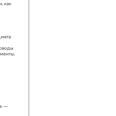
, как
й
дмета
доводы
менты,
а. —