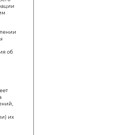
трации
им
влении
ы
ия об
еет
а
ений,
и) их