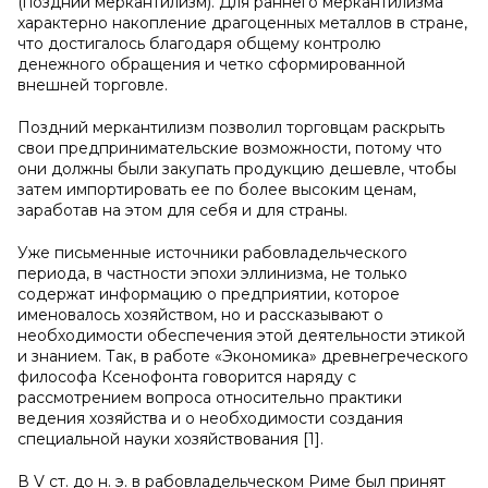
(поздний меркантилизм). Для раннего меркантилизма
характерно накопление драгоценных металлов в стране,
что достигалось благодаря общему контролю
денежного обращения и четко сформированной
внешней торговле.
Поздний меркантилизм позволил торговцам раскрыть
свои предпринимательские возможности, потому что
они должны были закупать продукцию дешевле, чтобы
затем импортировать ее по более высоким ценам,
заработав на этом для себя и для страны.
Уже письменные источники рабовладельческого
периода, в частности эпохи эллинизма, не только
содержат информацию о предприятии, которое
именовалось хозяйством, но и рассказывают о
необходимости обеспечения этой деятельности этикой
и знанием. Так, в работе «Экономика» древнегреческого
философа Ксенофонта говорится наряду с
рассмотрением вопроса относительно практики
ведения хозяйства и о необходимости создания
специальной науки хозяйствования [1].
В V ст. до н. э. в рабовладельческом Риме был принят